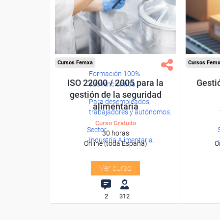
Cursos Femxa
Cursos Fem
Formación 100%
ISO 22000 / 2005 para la
Gesti
subvencionada.
gestión de la seguridad
Para desempleados,
alimentaria
trabajadores y autónomos.
Curso Gratuito
Sector
30 horas
-Industria Alimentaria.
Online (toda España)
O
Ver curso
2
312