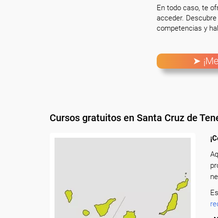
En todo caso, te o
acceder. Descubre 
competencias y hab
➤ ¡Me
Cursos gratuitos en Santa Cruz de Tene
¡C
Aq
pr
ne
Es
re