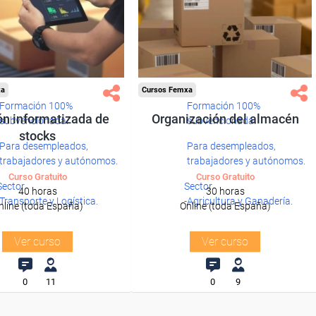
xa
Cursos Femxa
Formación 100%
Formación 100%
ón informatizada de
Organización del almacén
subvencionada.
subvencionada.
stocks
Para desempleados,
Para desempleados,
trabajadores y autónomos.
trabajadores y autónomos.
Curso Gratuito
Curso Gratuito
Sector
Sector
40 horas
30 horas
-Transporte y Logística.
-Agricultura y Ganadería.
nline (toda España)
Online (toda España)
Ver curso
Ver curso
0
11
0
9