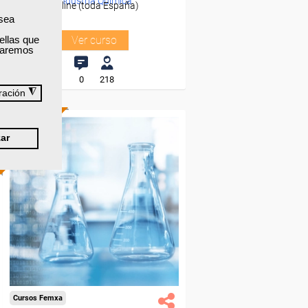
-Industria Química.
Online (toda España)
 sea
ellas que
Ver curso
izaremos
0
218
◮
ración
ONLINE
ar
Cursos Femxa