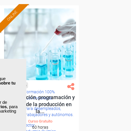
ONLINE
que
sobre tu
Cursos Femxa
Formación 100%
Planificación, programación y
subvencionada.
ar de
control de la producción en
rios
, para
Para desempleados,
la...
marketing
trabajadores y autónomos.
Curso Gratuito
Sector
60 horas