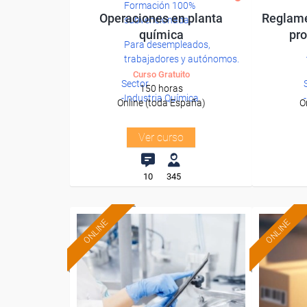
Formación 100%
Operaciones en planta
Reglam
subvencionada.
química
pr
Para desempleados,
trabajadores y autónomos.
Curso Gratuito
Sector
150 horas
-Industria Química.
Online (toda España)
O
Ver curso
10
345
ONLINE
ONLINE