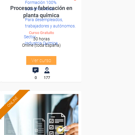
Formación 100%
Procesos y fabricación en
subvencionada.
planta química
Para desempleados,
trabajadores y autónomos.
Curso Gratuito
Sector
30 horas
-Industria Química.
Online (toda España)
Ver curso
0
177
ONLINE