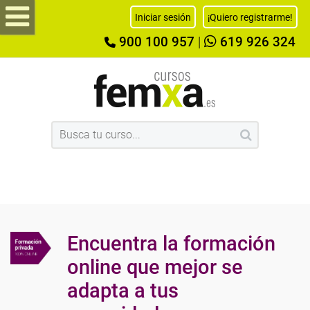
Iniciar sesión
¡Quiero registrarme!
900 100 957
|
619 926 324
Encuentra la formación
online que mejor se
adapta a tus