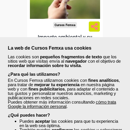
-Mediambiente.
Cursos Femxa
Impacto ambiental y su
auditoría
La web de Cursos Femxa usa cookies
Las cookies son
pequeños fragmentos de texto
que los
sitios web que visitas envía al
navegador
con el objetivo de
Curso Gratuito
recordar información sobre tu visita
.
30 horas
Online (toda España)
¿Para qué las utilizamos?
En Cursos Femxa utilizamos cookies con
fines analíticos
,
para tratar de
mejorar tu experiencia
en nuestra página
Ver curso
web y con
fines publicitarios
, para adaptar el contenido a
tus gustos y personalizar nuestros anuncios, marketing y
publicaciones en redes sociales.
Puedes obtener más información consultando
cómo trata
0
7
Google la información personal
.
¿Qué puedes hacer?
Puedes
aceptar
las cookies para que tu experiencia
ONLINE
en la web sea óptima.
También puedes
configurar
las cookies y seleccionar