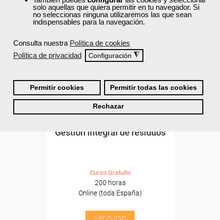
solo aquellas que quiera permitir en tu navegador. Si
Formación 100%
no seleccionas ninguna utilizaremos las que sean
subvencionada.
indispensables para la navegación.
Para desempleados,
Consulta nuestra
Política de cookies
trabajadores y autónomos.
Política de privacidad
◮
Configuración
Sector
-Mediambiente.
Permitir cookies
Permitir todas las cookies
Rechazar
Cursos Femxa
Gestión integral de residuos
Curso Gratuito
200 horas
Online (toda España)
Ver curso