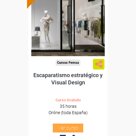
Formación 100%
subvencionada.
Para desempleados,
trabajadores y autónomos.
Sector
-Grandes Almacenes.
Cursos Femxa
Escaparatismo estratégico y
Visual Design
Curso Gratuito
35 horas
Online (toda España)
Ver curso