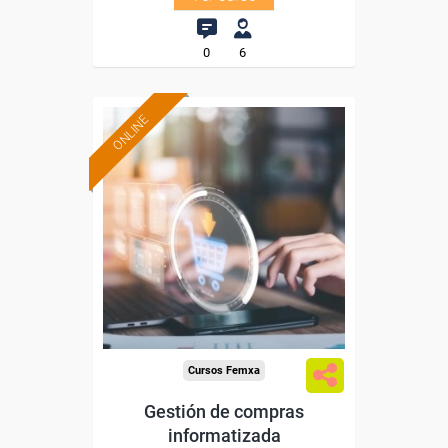
0
6
ONLINE
Formación 100%
subvencionada.
Para desempleados,
trabajadores y autónomos.
Sector
-Grandes Almacenes.
Cursos Femxa
Gestión de compras
informatizada