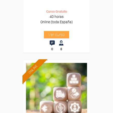
Curso Gratuito
40 horas
Online (toda España)
Ver curso
0
8
ONLINE
Formación 100%
subvencionada.
Para desempleados,
trabajadores y autónomos.
Sector
-Grandes Almacenes.