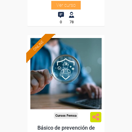
Ver curso
0
78
ONLINE
Formación 100%
subvencionada.
Para desempleados,
trabajadores y autónomos.
Sector
-Mediambiente.
Cursos Femxa
Básico de prevención de