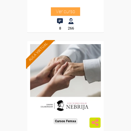
Ver curso
8
266
AULA VIRTUAL
Formación 100%
subvencionada.
Para trabajadores y
autónomos.
Para todos los sectores.
Cursos Femxa