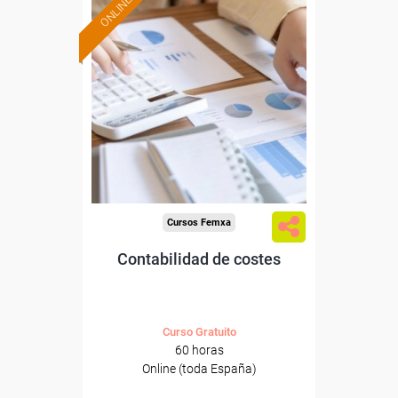
ONLINE
Formación 100%
subvencionada.
Para desempleados,
trabajadores y autónomos.
Sector
-Administración.
Cursos Femxa
Contabilidad de costes
Curso Gratuito
60 horas
Online (toda España)