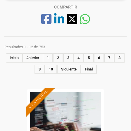
COMPARTIR
Resultados 1 - 12 de 753
Inicio
Anterior
1
2
3
4
5
6
7
8
9
10
Siguiente
Final
AULA VIRTUAL
Formación 100%
subvencionada.
Para desempleados,