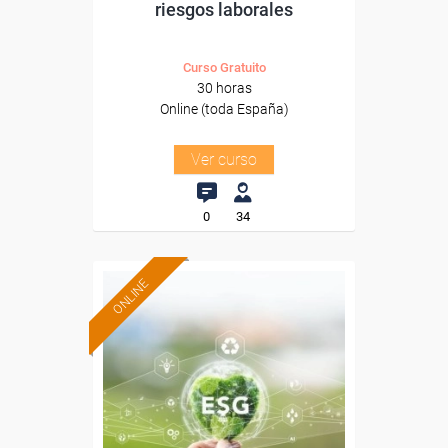
riesgos laborales
Curso Gratuito
30 horas
Online (toda España)
Ver curso
0
34
ONLINE
Formación 100%
subvencionada.
Para desempleados,
trabajadores y autónomos.
Sector