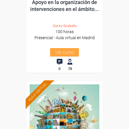
Apoyo en la organización de
intervenciones en el ámbito...
Curso Gratuito
100 horas
Presencial - Aula virtual en Madrid
Ver curso
0
78
AULA VIRTUAL
Formación 100%
subvencionada.
Para desempleados,
trabajadores y autónomos.