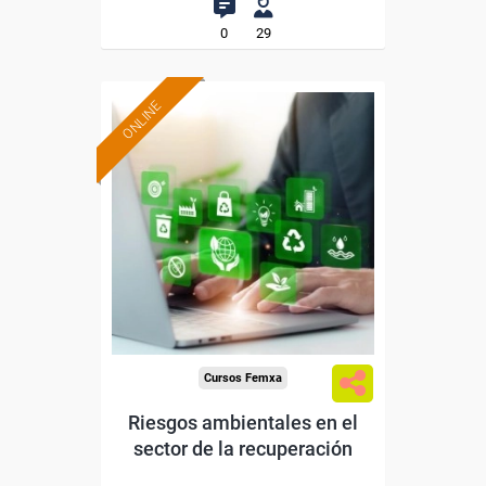
0
29
ONLINE
Formación 100%
subvencionada.
Para desempleados,
trabajadores y autónomos.
Sector
-Mediambiente.
Cursos Femxa
Riesgos ambientales en el
sector de la recuperación