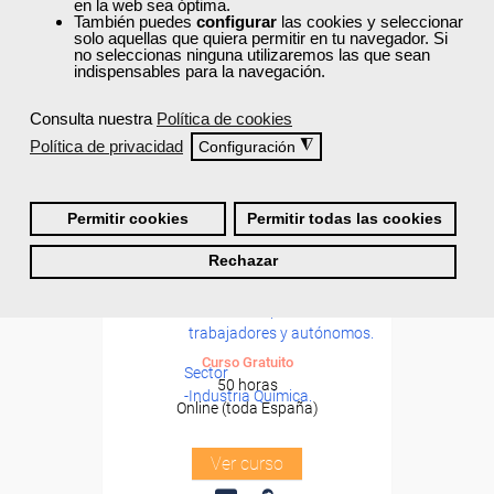
en la web sea óptima.
También puedes
configurar
las cookies y seleccionar
solo aquellas que quiera permitir en tu navegador. Si
no seleccionas ninguna utilizaremos las que sean
indispensables para la navegación.
Consulta nuestra
Política de cookies
Política de privacidad
◮
Configuración
Permitir cookies
Permitir todas las cookies
Cursos Femxa
Formación 100%
Rechazar
Prevención de riesgos
subvencionada.
laborales en el sector químico
Para desempleados,
trabajadores y autónomos.
Curso Gratuito
Sector
50 horas
-Industria Química.
Online (toda España)
Ver curso