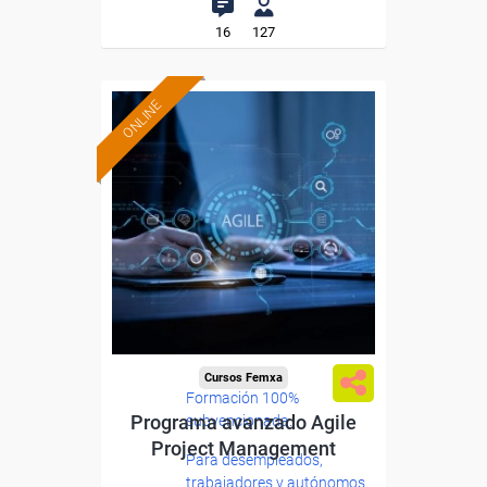
16
127
ONLINE
Cursos Femxa
Formación 100%
Programa avanzado Agile
subvencionada.
Project Management
Para desempleados,
trabajadores y autónomos.