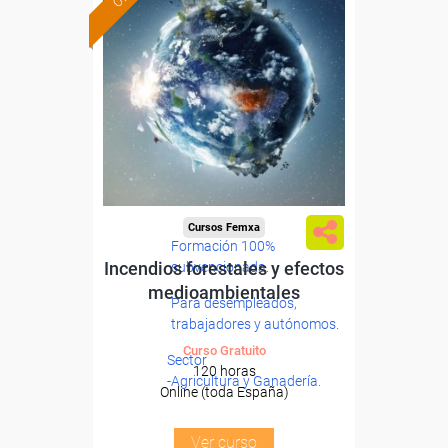
Cursos Femxa
Formación 100%
Incendios forestales y efectos
subvencionada.
medioambientales
Para desempleados,
trabajadores y autónomos.
Curso Gratuito
Sector
120 horas
-Agricultura y Ganadería.
Online (toda España)
Ver curso