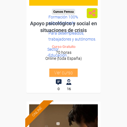
Cursos Femxa
Formación 100%
Apoyo psicológico y social en
subvencionada.
situaciones de crisis
Para desempleados,
trabajadores y autónomos.
Curso Gratuito
Sector
70 horas
-Educación.
Online (toda España)
Ver curso
0
16
ONLINE