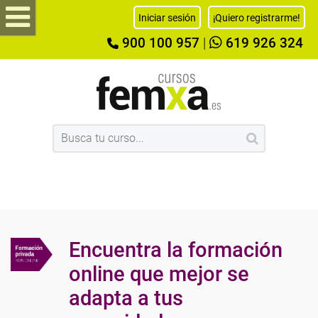
Iniciar sesión
¡Quiero registrarme!
900 100 957
|
619 926 324
Encuentra la formación
online que mejor se
adapta a tus