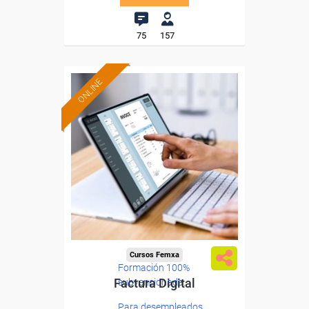
75
157
ONLINE
Cursos Femxa
Formación 100%
Factura Digital
subvencionada.
Para desempleados,