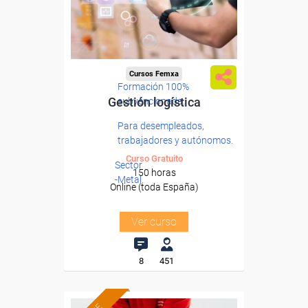
Cursos Femxa
Formación 100%
Gestión logística
subvencionada.
Para desempleados,
trabajadores y autónomos.
Curso Gratuito
Sector
150 horas
-Metal.
Online (toda España)
Ver curso
8
451