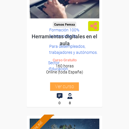
Cursos Femxa
Formación 100%
Herramientas digitales en el
subvencionada.
aula
Para desempleados,
trabajadores y autónomos.
Curso Gratuito
Sector
160 horas
-Educación.
Online (toda España)
Ver curso
0
8
ONLINE