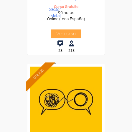
Curso Gratuito
Sector
90 horas
-Metal.
Online (toda España)
Ver curso
23
213
ONLINE