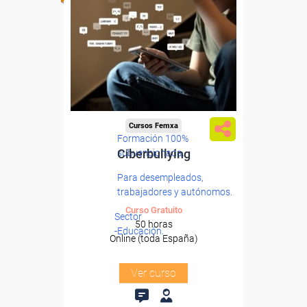
Cursos Femxa
Formación 100%
Ciberbullying
subvencionada.
Para desempleados,
trabajadores y autónomos.
Curso Gratuito
Sector
50 horas
-Educación.
Online (toda España)
Ver curso