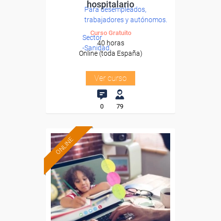
hospitalario
Para desempleados,
trabajadores y autónomos.
Curso Gratuito
Sector
40 horas
-Sanidad.
Online (toda España)
Ver curso
0
79
ONLINE