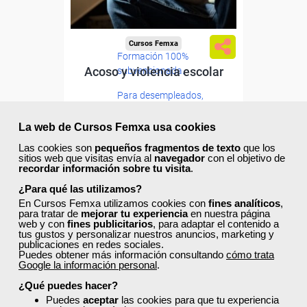
Cursos Femxa
Formación 100%
Acoso y violencia escolar
subvencionada.
Para desempleados,
trabajadores y autónomos.
La web de Cursos Femxa usa cookies
Curso Gratuito
Sector
50 horas
Las cookies son
pequeños fragmentos de texto
que los
-Educación.
Online (toda España)
sitios web que visitas envía al
navegador
con el objetivo de
recordar información sobre tu visita
.
¿Para qué las utilizamos?
Ver curso
En Cursos Femxa utilizamos cookies con
fines analíticos
,
para tratar de
mejorar tu experiencia
en nuestra página
web y con
fines publicitarios
, para adaptar el contenido a
1
103
tus gustos y personalizar nuestros anuncios, marketing y
publicaciones en redes sociales.
Puedes obtener más información consultando
cómo trata
Google la información personal
.
ONLINE
¿Qué puedes hacer?
Puedes
aceptar
las cookies para que tu experiencia