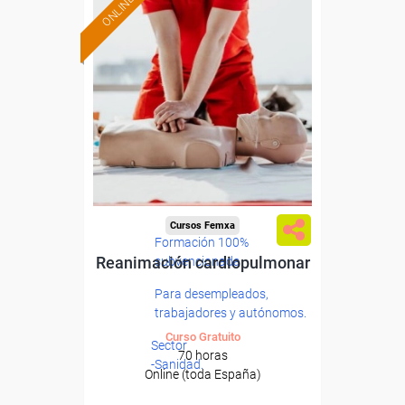
ONLINE
Cursos Femxa
Formación 100%
Reanimación cardiopulmonar
subvencionada.
Para desempleados,
trabajadores y autónomos.
Curso Gratuito
Sector
70 horas
-Sanidad.
Online (toda España)