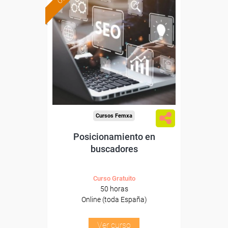
Formación 100%
subvencionada.
Para desempleados,
trabajadores y autónomos.
Sector
-Comercio.
Cursos Femxa
Posicionamiento en
buscadores
Curso Gratuito
50 horas
Online (toda España)
Ver curso