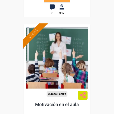
0
337
ONLINE
Formación 100%
subvencionada.
Para desempleados,
trabajadores y autónomos.
Sector
-Educación.
Cursos Femxa
Motivación en el aula