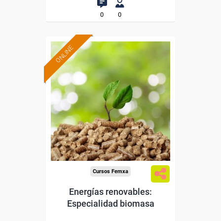
0
0
ONLINE
Formación 100%
subvencionada.
Para desempleados,
trabajadores y autónomos.
Sector
-Metal.
Cursos Femxa
Energías renovables:
Especialidad biomasa