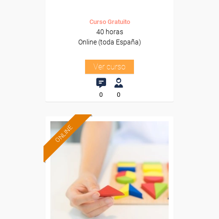
Curso Gratuito
40 horas
Online (toda España)
Ver curso
0
0
ONLINE
Formación 100%
subvencionada.
Para desempleados,
trabajadores y autónomos.
Sector
-Educación.