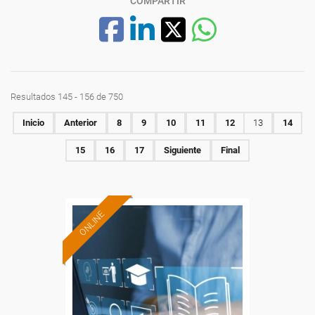
COMPARTIR
Resultados 145 - 156 de 750
Inicio
Anterior
8
9
10
11
12
13
14
15
16
17
Siguiente
Final
ONLINE
Formación 100%
subvencionada.
Para desempleados,
trabajadores y autónomos.