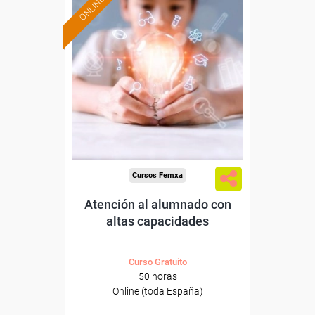
ONLINE
Formación 100%
subvencionada.
Para desempleados,
trabajadores y autónomos.
Sector
-Educación.
Cursos Femxa
Atención al alumnado con
altas capacidades
Curso Gratuito
50 horas
Online (toda España)