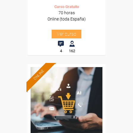
Curso Gratuito
70 horas
Online (toda España)
Ver curso
4
162
ONLINE
Formación 100%
subvencionada.
Para desempleados,
trabajadores y autónomos.
Sector
-Comercio.