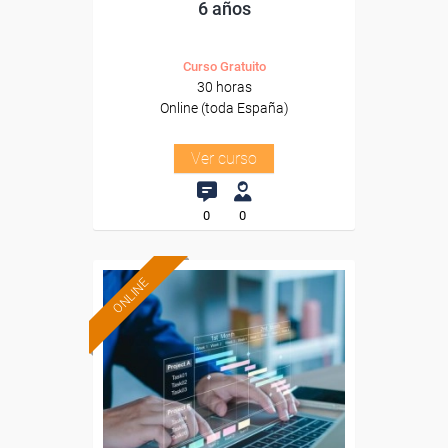
6 años
Curso Gratuito
30 horas
Online (toda España)
Ver curso
0
0
ONLINE
Formación 100%
subvencionada.
Para desempleados,
trabajadores y autónomos.
Sector