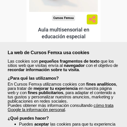
Cursos Femxa
Aula multisensorial en
educación especial
La web de Cursos Femxa usa cookies
Curso Gratuito
25 horas
Las cookies son
pequeños fragmentos de texto
que los
Online (toda España)
sitios web que visitas envía al
navegador
con el objetivo de
recordar información sobre tu visita
.
¿Para qué las utilizamos?
Ver curso
En Cursos Femxa utilizamos cookies con
fines analíticos
,
para tratar de
mejorar tu experiencia
en nuestra página
web y con
fines publicitarios
, para adaptar el contenido a
0
0
tus gustos y personalizar nuestros anuncios, marketing y
publicaciones en redes sociales.
Puedes obtener más información consultando
cómo trata
Google la información personal
.
ONLINE
¿Qué puedes hacer?
Puedes
aceptar
las cookies para que tu experiencia