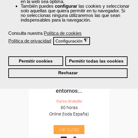
Formación 100%
en la web sea óptima.
subvencionada.
También puedes
configurar
las cookies y seleccionar
solo aquellas que quiera permitir en tu navegador. Si
no seleccionas ninguna utilizaremos las que sean
Para desempleados,
indispensables para la navegación.
trabajadores y autónomos.
Consulta nuestra
Política de cookies
Sector
Política de privacidad
◮
Configuración
-Educación.
Permitir cookies
Permitir todas las cookies
Cursos Femxa
Rechazar
Creación y dinamización de
comunidades virtuales en
entornos...
Curso Gratuito
60 horas
Online (toda España)
Ver curso