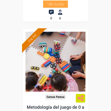
Ver curso
0
6
ONLINE
Formación 100%
subvencionada.
Para desempleados,
trabajadores y autónomos.
Sector
-Educación.
Cursos Femxa
Metodología del juego de 0 a