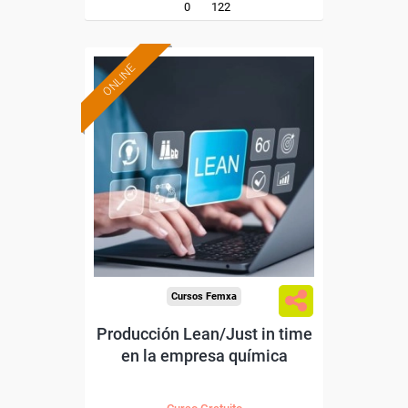
0
122
ONLINE
Formación 100%
subvencionada.
Para desempleados,
trabajadores y autónomos.
Sector
-Industria Química.
Cursos Femxa
Producción Lean/Just in time
en la empresa química