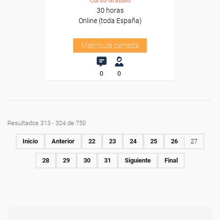
Curso Gratuito
30 horas
Online (toda España)
Matrícula cerrada
0
0
Resultados 313 - 324 de 750
Inicio
Anterior
22
23
24
25
26
27
28
29
30
31
Siguiente
Final