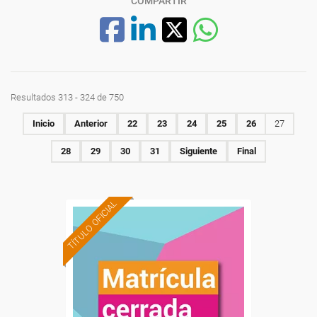
COMPARTIR
Resultados 313 - 324 de 750
Inicio
Anterior
22
23
24
25
26
27
28
29
30
31
Siguiente
Final
TÍTULO OFICIAL