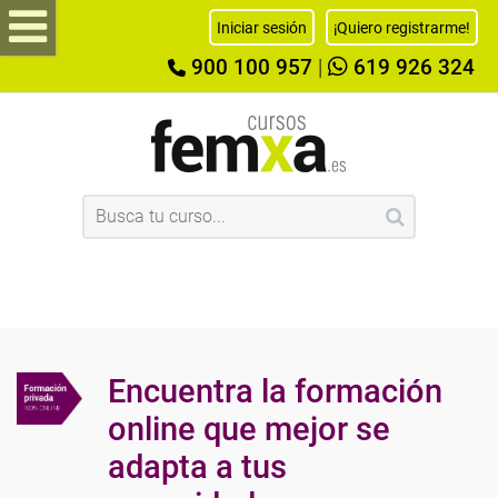
Iniciar sesión
¡Quiero registrarme!
900 100 957
|
619 926 324
Encuentra la formación
online que mejor se
adapta a tus