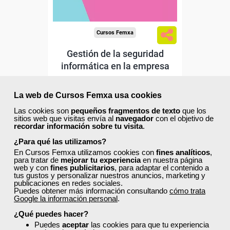
Cursos Femxa
Gestión de la seguridad
informática en la empresa
La web de Cursos Femxa usa cookies
Curso Gratuito
100 horas
Las cookies son
pequeños fragmentos de texto
que los
Online (toda España)
sitios web que visitas envía al
navegador
con el objetivo de
recordar información sobre tu visita
.
¿Para qué las utilizamos?
Matrícula cerrada
En Cursos Femxa utilizamos cookies con
fines analíticos
,
para tratar de
mejorar tu experiencia
en nuestra página
web y con
fines publicitarios
, para adaptar el contenido a
0
0
tus gustos y personalizar nuestros anuncios, marketing y
publicaciones en redes sociales.
Puedes obtener más información consultando
cómo trata
Google la información personal
.
ONLINE
¿Qué puedes hacer?
Puedes
aceptar
las cookies para que tu experiencia