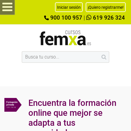
Iniciar sesión
¡Quiero registrarme!
900 100 957
|
619 926 324
Encuentra la formación
online que mejor se
adapta a tus