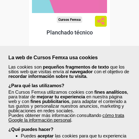
Cursos Femxa
Planchado técnico
La web de Cursos Femxa usa cookies
Curso Gratuito
21 horas
Las cookies son
pequeños fragmentos de texto
que los
Online (toda España)
sitios web que visitas envía al
navegador
con el objetivo de
recordar información sobre tu visita
.
¿Para qué las utilizamos?
Matrícula cerrada
En Cursos Femxa utilizamos cookies con
fines analíticos
,
para tratar de
mejorar tu experiencia
en nuestra página
web y con
fines publicitarios
, para adaptar el contenido a
0
35
tus gustos y personalizar nuestros anuncios, marketing y
publicaciones en redes sociales.
Puedes obtener más información consultando
cómo trata
Google la información personal
.
ONLINE
¿Qué puedes hacer?
Puedes
aceptar
las cookies para que tu experiencia