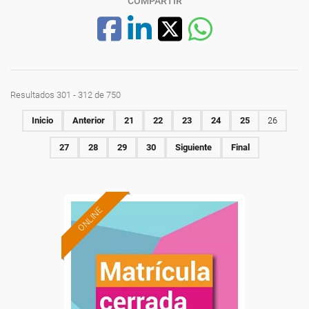
COMPARTIR
Resultados 301 - 312 de 750
Inicio
Anterior
21
22
23
24
25
26
27
28
29
30
Siguiente
Final
ONLINE