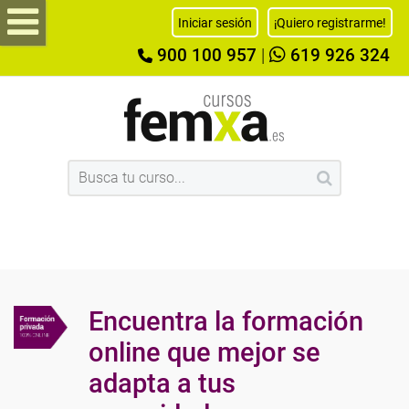
Iniciar sesión
¡Quiero registrarme!
900 100 957
|
619 926 324
Encuentra la formación
online que mejor se
adapta a tus