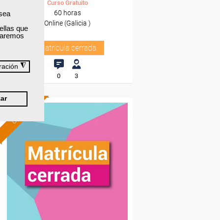
Curso Gratuito
60 horas
 sea
Online (Galicia )
ellas que
izaremos
Matrícula cerrada
◮
ración
0
3
ar
ONLINE