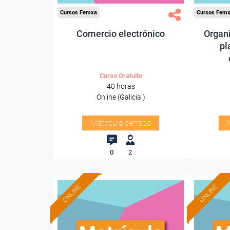
Cursos Femxa
Cursos Fem
Comercio electrónico
Organi
pl
Curso Gratuito
40 horas
Online (Galicia )
Matrícula cerrada
0
2
ONLINE
ONLINE