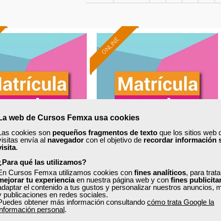
ONLINE
La web de Cursos Femxa usa cookies
Las cookies son
pequeños fragmentos de texto
que los sitios web 
visitas envía al
navegador
con el objetivo de
recordar información 
visita
.
¿Para qué las utilizamos?
xa
Cursos Femxa
En Cursos Femxa utilizamos cookies con
fines analíticos
, para trat
mejorar tu experiencia
en nuestra página web y con
fines publicita
Autocad 3D
Creación de blogs y redes
adaptar el contenido a tus gustos y personalizar nuestros anuncios, 
sociales
y publicaciones en redes sociales.
Puedes obtener más información consultando
cómo trata Google la
información personal
.