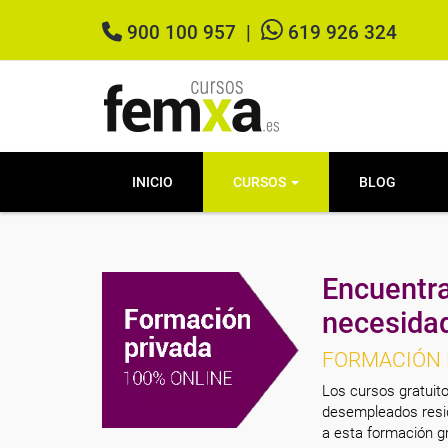
900 100 957
|
619 926 324
INICIO
CURSOS
BLOG
Encuentra
necesida
FORMACIÓN 
Los cursos gratuito
desempleados resid
a esta formación gr