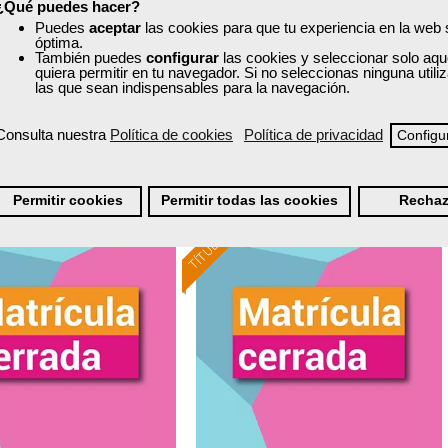
¿Qué puedes hacer?
Curso Gratuito
Curso Gratuito
70 horas
60 horas
Puedes
aceptar
las cookies para que tu experiencia en la web
óptima.
Online (Galicia )
Online (toda España)
También puedes
configurar
las cookies y seleccionar solo aqu
quiera permitir en tu navegador. Si no seleccionas ninguna util
las que sean indispensables para la navegación.
Matrícula cerrada
Matrícula cerrada
Consulta nuestra
Política de cookies
Política de privacidad
Configu
0
7
0
0
Permitir cookies
Permitir todas las cookies
Rechaz
TÍTULO OFICIAL