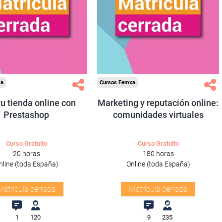
xa
Cursos Femxa
tu tienda online con
Marketing y reputación online:
Prestashop
comunidades virtuales
Curso Gratuito
Curso Gratuito
20 horas
180 horas
nline (toda España)
Online (toda España)
Matrícula cerrada
Matrícula cerrada
1
120
9
235