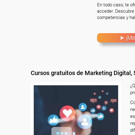
En todo caso, te o
acceder. Descubre 
competencias y hab
➤ ¡Me
Cursos gratuitos de Marketing Digital,
¿Q
pr
C
ne
es
re
di