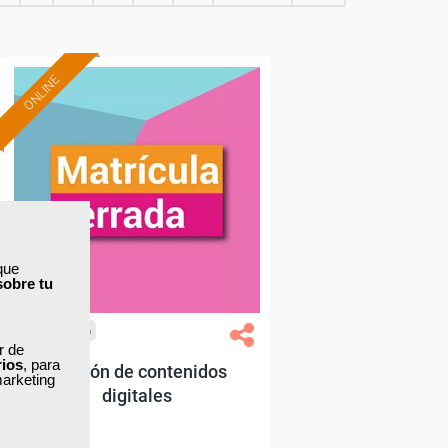
ONLINE
que
sobre tu
Cursos Femxa
ar de
rios
, para
Gestión de contenidos
marketing
digitales