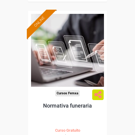
ONLINE
Formación 100%
subvencionada.
Para desempleados,
trabajadores y autónomos.
Sector
-Otros Servicios.
Cursos Femxa
Normativa funeraria
Curso Gratuito