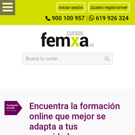
Iniciar sesión
¡Quiero registrarme!
900 100 957
|
619 926 324
Encuentra la formación
online que mejor se
adapta a tus