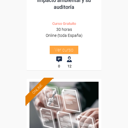
Impacto ambiental y su
auditoría
Curso Gratuito
30 horas
Online (toda España)
Ver curso
0
12
ONLINE
Formación 100%
subvencionada.
Para desempleados,
trabajadores y autónomos.