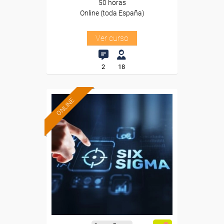
50 horas
Online (toda España)
Ver curso
2
18
ONLINE
Formación 100%
subvencionada.
Para desempleados,
trabajadores y autónomos.
Sector
-Metal.