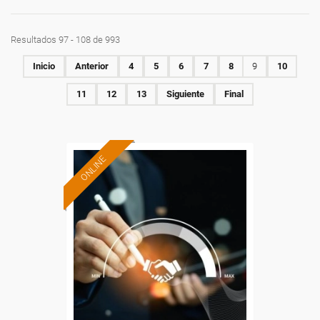
Resultados 97 - 108 de 993
Inicio
Anterior
4
5
6
7
8
9
10
11
12
13
Siguiente
Final
ONLINE
Formación 100%
subvencionada.
Para desempleados,
trabajadores y autónomos.
Sector
-Grandes Almacenes.