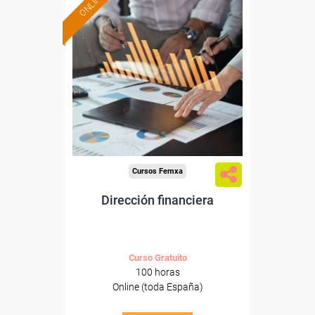
ONLINE
Formación 100%
subvencionada.
Para desempleados,
trabajadores y autónomos.
Sector
-Finanzas y Seguros.
Cursos Femxa
Dirección financiera
Curso Gratuito
100 horas
Online (toda España)