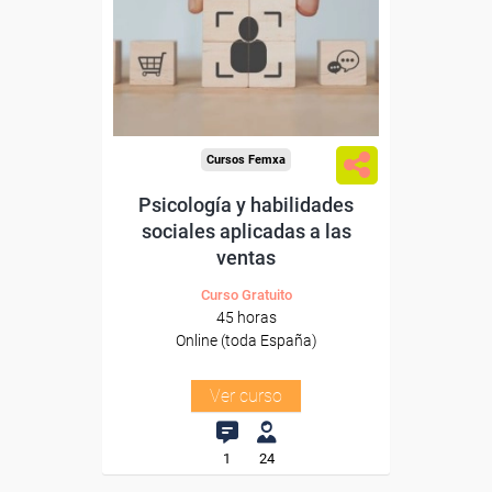
Para desempleados,
trabajadores y autónomos.
Sector
-Grandes Almacenes.
Cursos Femxa
Psicología y habilidades
sociales aplicadas a las
ventas
Curso Gratuito
45 horas
Online (toda España)
Ver curso
1
24