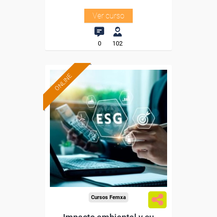
Ver curso
0
102
ONLINE
Formación 100%
subvencionada.
Para desempleados,
trabajadores y autónomos.
Sector
-Industria Química.
Cursos Femxa