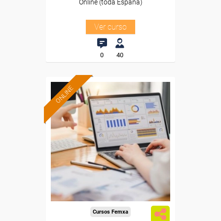
Online (toda España)
Ver curso
0
40
ONLINE
Formación 100%
subvencionada.
Para desempleados,
trabajadores y autónomos.
Sector
-Información, Comunicación
y Artes Gráficas.
Cursos Femxa