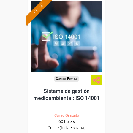
ONLINE
Formación 100%
subvencionada.
Para desempleados,
trabajadores y autónomos.
Sector
-Metal.
Cursos Femxa
Sistema de gestión
medioambiental: ISO 14001
Curso Gratuito
60 horas
Online (toda España)