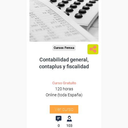
Para desempleados,
trabajadores y autónomos.
Sector
-Administración.
Cursos Femxa
Contabilidad general,
contaplus y fiscalidad
Curso Gratuito
120 horas
Online (toda España)
Ver curso
0
103