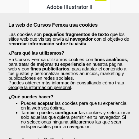
Adobe Illustrator II
La web de Cursos Femxa usa cookies
Curso Gratuito
Las cookies son
pequeños fragmentos de texto
que los
sitios web que visitas envía al
navegador
con el objetivo de
45 horas
recordar información sobre tu visita
.
Online (toda España)
¿Para qué las utilizamos?
En Cursos Femxa utilizamos cookies con
fines analíticos
,
Ver curso
para tratar de
mejorar tu experiencia
en nuestra página
web y con
fines publicitarios
, para adaptar el contenido a
tus gustos y personalizar nuestros anuncios, marketing y
publicaciones en redes sociales.
0
3
Puedes obtener más información consultando
cómo trata
Google la información personal
.
¿Qué puedes hacer?
ONLINE
Puedes
aceptar
las cookies para que tu experiencia
en la web sea óptima.
También puedes
configurar
las cookies y seleccionar
Formación 100%
solo aquellas que quiera permitir en tu navegador. Si
subvencionada.
no seleccionas ninguna utilizaremos las que sean
indispensables para la navegación.
Para desempleados,
trabajadores y autónomos.