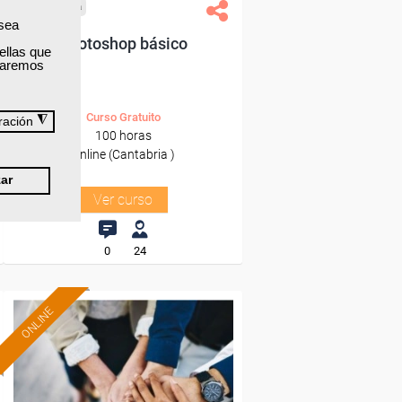
Cursos Femxa
 sea
Photoshop básico
ellas que
izaremos
Curso Gratuito
◮
ración
100 horas
Online (Cantabria )
ar
Ver curso
0
24
ONLINE
Formación 100%
subvencionada.