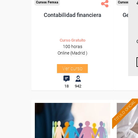
Cursos Femxa
Cursos Fem
Contabilidad financiera
Gestió
Curso Gratuito
100 horas
Online (Madrid )
Ver curso
18
942
TITULO OFICIAL
Formación 100%
subvencionada.