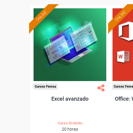
ONLINE
ONLINE
Formación 100%
subvencionada.
Para trabajadores y
Pa
autónomos de Madrid.
autó
Para todos los sectores.
Para t
Cursos Femxa
Cursos Fem
Excel avanzado
Office:
Curso Gratuito
20 horas