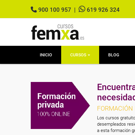
900 100 957
|
619 926 324
INICIO
CURSOS
BLOG
Encuentra
necesida
FORMACIÓN 
Los cursos gratuito
desempleados resid
a esta formación gr