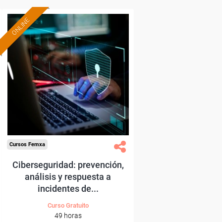
ONLINE
Formación 100%
subvencionada.
Para trabajadores y
autónomos de Madrid.
Para todos los sectores.
Cursos Femxa
Ciberseguridad: prevención,
análisis y respuesta a
incidentes de...
Curso Gratuito
49 horas