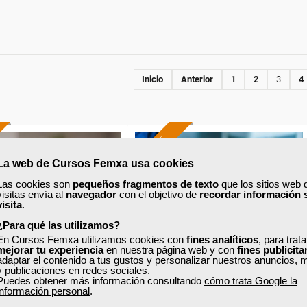
Inicio
Anterior
1
2
3
4
ONLINE
La web de Cursos Femxa usa cookies
Formación 100%
Formación 100%
subvencionada.
subvencionada.
Las cookies son
pequeños fragmentos de texto
que los sitios web 
visitas envía al
navegador
con el objetivo de
recordar información 
visita
.
ra trabajadores y
Para trabajadores y
nomos de Madrid.
¿Para qué las utilizamos?
autónomos de Madrid.
En Cursos Femxa utilizamos cookies con
fines analíticos
, para trat
mejorar tu experiencia
en nuestra página web y con
fines publicita
odos los sectores.
Para todos los sectores.
adaptar el contenido a tus gustos y personalizar nuestros anuncios, 
y publicaciones en redes sociales.
Puedes obtener más información consultando
cómo trata Google la
información personal
.