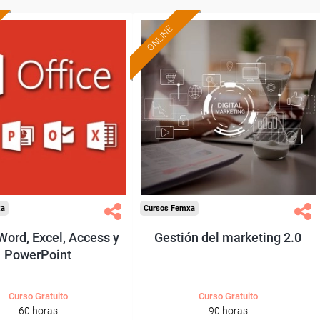
ONLINE
Formación 100%
Formación 100%
subvencionada.
subvencionada.
ra trabajadores y
Para trabajadores y
nomos de Madrid.
autónomos de Cantabria.
odos los sectores.
Para todos los sectores.
xa
Cursos Femxa
 Word, Excel, Access y
Gestión del marketing 2.0
PowerPoint
Curso Gratuito
Curso Gratuito
60 horas
90 horas