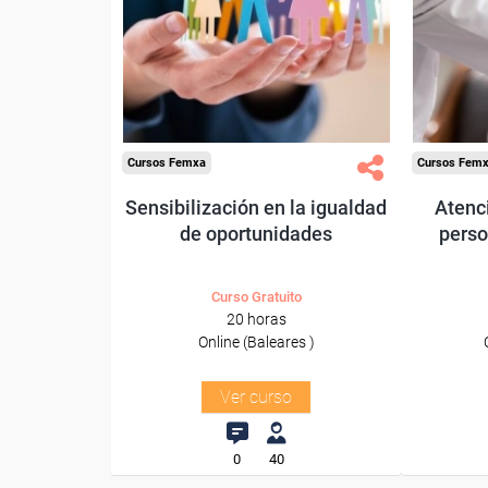
Pa
Para desempleados,
trabajad
trabajadores y autónomos.
Para todos los sectores.
Para t
Cursos Femxa
Cursos Fem
Sensibilización en la igualdad
Atenci
de oportunidades
perso
Curso Gratuito
20 horas
Online (Baleares )
Ver curso
0
40