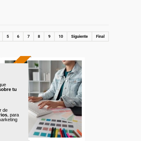
5
6
7
8
9
10
Siguiente
Final
ONLINE
Formación 100%
subvencionada.
que
sobre tu
Para desempleados,
trabajadores y autónomos
de Cantabria.
ar de
rios
, para
marketing
Para todos los sectores.