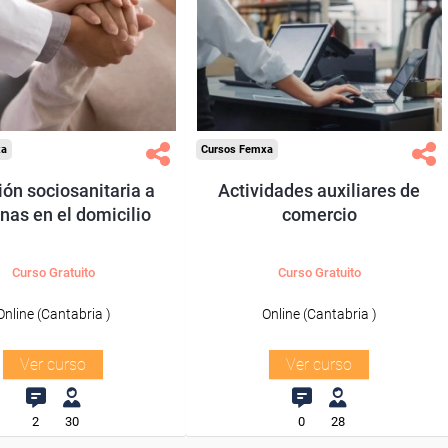
ra desempleados,
Para desempleados,
ores y autónomos
trabajadores y autónomos
de Cantabria.
de Cantabria.
odos los sectores.
Para todos los sectores.
xa
Cursos Femxa
ón sociosanitaria a
Actividades auxiliares de
nas en el domicilio
comercio
Curso Gratuito
Curso Gratuito
Online (Cantabria )
Online (Cantabria )
Ver curso
Ver curso
2
30
0
28