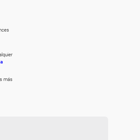
onces
lquier
la
ás más