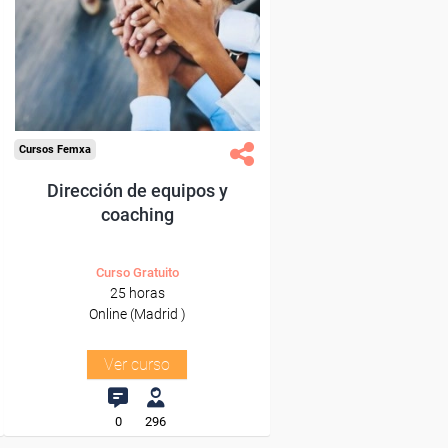
Para desempleados,
trabajadores y autónomos
de Madrid.
Para todos los sectores.
Cursos Femxa
Dirección de equipos y
coaching
Curso Gratuito
25 horas
Online (Madrid )
Ver curso
0
296