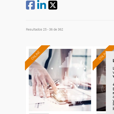
Resultados 25 - 36 de 362
ONLINE
ONLINE
Formación 100%
subvencionada.
Para desempleados,
Pa
trabajadores y autónomos
autó
de Madrid.
Para t
Para todos los sectores.