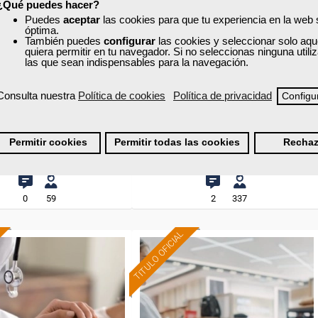
¿Qué puedes hacer?
xa
Cursos Femxa
Puedes
aceptar
las cookies para que tu experiencia en la web
óptima.
n del marketing 2.0
Gestión de proyectos
También puedes
configurar
las cookies y seleccionar solo aqu
quiera permitir en tu navegador. Si no seleccionas ninguna util
las que sean indispensables para la navegación.
Curso Gratuito
Curso Gratuito
Consulta nuestra
Política de cookies
Política de privacidad
Configu
90 horas
40 horas
Online (Madrid )
Online (Madrid )
Permitir cookies
Permitir todas las cookies
Rechaz
Ver curso
Ver curso
0
59
2
337
TITULO OFICIAL
Formación 100%
Formación 100%
subvencionada.
subvencionada.