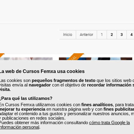
Inicio
Anterior
1
2
3
4
AULA VIRTUAL
La web de Cursos Femxa usa cookies
Formación 100%
Formación 100%
subvencionada.
subvencionada.
Las cookies son
pequeños fragmentos de texto
que los sitios web 
visitas envía al
navegador
con el objetivo de
recordar información 
visita
.
ra desempleados,
Para trabajadores y
ores y autónomos
¿Para qué las utilizamos?
autónomos de Madrid.
de Castilla y Leon.
En Cursos Femxa utilizamos cookies con
fines analíticos
, para trat
mejorar tu experiencia
en nuestra página web y con
fines publicita
Para todos los sectores.
adaptar el contenido a tus gustos y personalizar nuestros anuncios, 
odos los sectores.
y publicaciones en redes sociales.
Puedes obtener más información consultando
cómo trata Google la
información personal
.