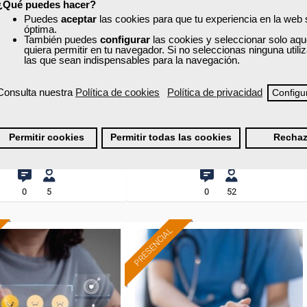
¿Qué puedes hacer?
xa
Cursos Femxa
Puedes
aceptar
las cookies para que tu experiencia en la web
óptima.
ón de personal online
Dirección comercial y
También puedes
configurar
las cookies y seleccionar solo aqu
marketing. Selección y
quiera permitir en tu navegador. Si no seleccionas ninguna util
las que sean indispensables para la navegación.
formación de equipos
Curso Gratuito
Curso Gratuito
Consulta nuestra
Política de cookies
Política de privacidad
Configu
25 horas
75 horas
 - Aula virtual en Salamanca
Presencial - Aula virtual en Madrid
Permitir cookies
Permitir todas las cookies
Rechaz
Ver curso
Ver curso
0
5
0
52
PRESENCIAL
Formación 100%
Formación 100%
subvencionada.
subvencionada.