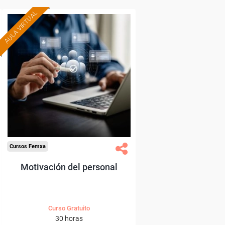
AULA VIRTUAL
Formación 100%
subvencionada.
Para trabajadores y
autónomos de Madrid.
Para todos los sectores.
Cursos Femxa
Motivación del personal
Curso Gratuito
30 horas