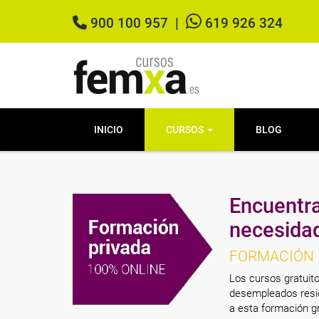
900 100 957
|
619 926 324
INICIO
CURSOS
BLOG
Encuentra
necesida
FORMACIÓN 
Los cursos gratuito
desempleados resid
a esta formación gr