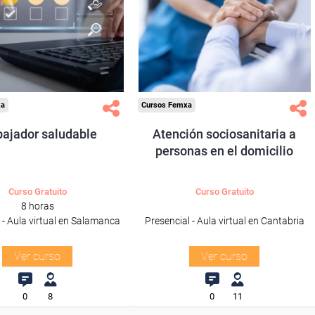
ra desempleados,
Para desempleados,
ores y autónomos
trabajadores y autónomos
de Castilla y Leon.
de Cantabria.
odos los sectores.
Para todos los sectores.
xa
Cursos Femxa
bajador saludable
Atención sociosanitaria a
personas en el domicilio
Curso Gratuito
Curso Gratuito
8 horas
 - Aula virtual en Salamanca
Presencial - Aula virtual en Cantabria
Ver curso
Ver curso
0
8
0
11