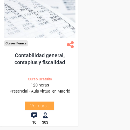
Para desempleados,
trabajadores y autónomos
de Madrid.
Para todos los sectores.
Cursos Femxa
Contabilidad general,
contaplus y fiscalidad
Curso Gratuito
120 horas
Presencial - Aula virtual en Madrid
Ver curso
10
303