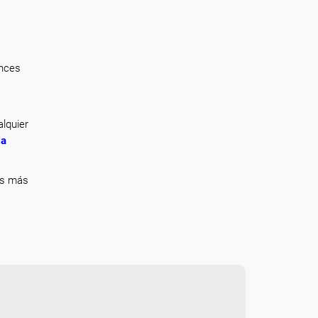
onces
lquier
la
ás más