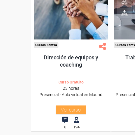
Pa
Para trabajadores y
trabajad
autónomos de Madrid.
Para todos los sectores.
Para t
Cursos Femxa
Cursos Fem
Dirección de equipos y
Tra
coaching
Curso Gratuito
25 horas
Presencial - Aula virtual en Madrid
Presencial
Ver curso
8
194