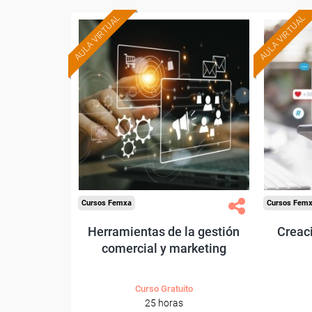
AULA VIRTUAL
AULA VIRTUAL
Formación 100%
subvencionada.
Para trabajadores y
Pa
autónomos de Madrid.
autó
Para todos los sectores.
Para t
Cursos Femxa
Cursos Fem
Herramientas de la gestión
Creaci
comercial y marketing
Curso Gratuito
25 horas