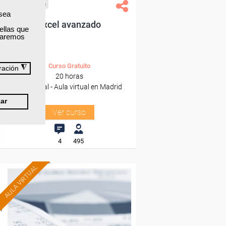
Cursos Femxa
 sea
Excel avanzado
ellas que
izaremos
Curso Gratuito
◮
ración
20 horas
Presencial - Aula virtual en Madrid
ar
Ver curso
4
495
AULA VIRTUAL
Formación 100%
subvencionada.