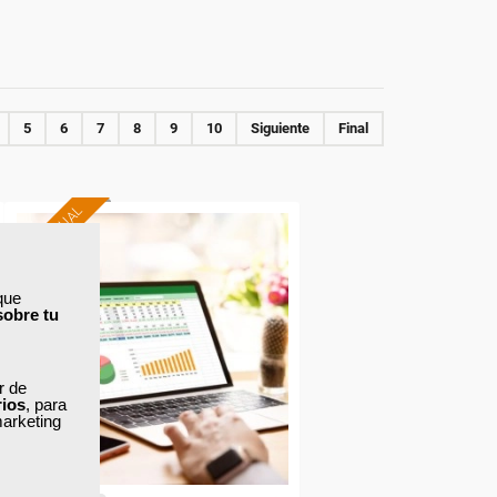
5
6
7
8
9
10
Siguiente
Final
AULA VIRTUAL
Formación 100%
subvencionada.
que
sobre tu
Para trabajadores y
autónomos de Madrid.
ar de
rios
, para
Para todos los sectores.
marketing