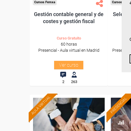
Cursos Femxa
Cursos Fem
Gestión contable general y de
Selecci
costes y gestión fiscal
Curso Gratuito
60 horas
Presencial - Aula virtual en Madrid
Presencial
Ver curso
2
263
AULA VIRTUAL
PRESENCIAL
Formación 100%
subvencionada.