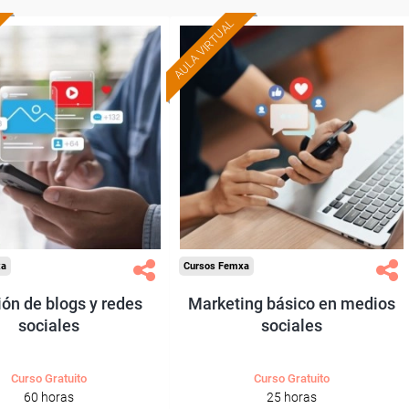
AULA VIRTUAL
Formación 100%
Formación 100%
subvencionada.
subvencionada.
ra trabajadores y
Para trabajadores y
nomos de Madrid.
autónomos de Madrid.
odos los sectores.
Para todos los sectores.
xa
Cursos Femxa
ón de blogs y redes
Marketing básico en medios
sociales
sociales
Curso Gratuito
Curso Gratuito
60 horas
25 horas