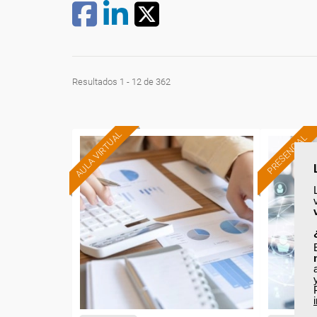
Resultados 1 - 12 de 362
AULA VIRTUAL
PRESENCIAL
Formación 100%
subvencionada.
Para desempleados,
Pa
trabajadores y autónomos
trabajad
de Madrid.
Para todos los sectores.
Para t