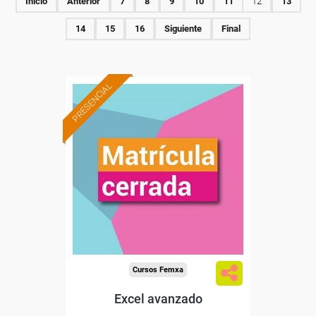
Inicio
Anterior
7
8
9
10
11
12
13
14
15
16
Siguiente
Final
PRESENCIAL
Cursos Femxa
Excel avanzado