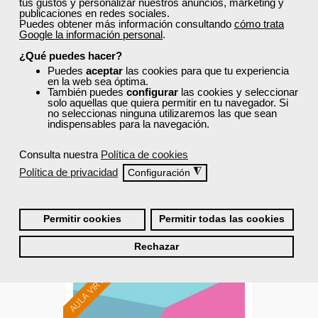
tus gustos y personalizar nuestros anuncios, marketing y
publicaciones en redes sociales.
Puedes obtener más información consultando
cómo trata
Google la información personal
.
Cursos Femxa
¿Qué puedes hacer?
Anima y haz atractivo tu
Puedes
aceptar
las cookies para que tu experiencia
en la web sea óptima.
punto de venta,
También puedes
configurar
las cookies y seleccionar
merchandising y...
solo aquellas que quiera permitir en tu navegador. Si
no seleccionas ninguna utilizaremos las que sean
indispensables para la navegación.
Curso Gratuito
24 horas
Consulta nuestra
Política de cookies
Presencial - Aula virtual (toda España)
Política de privacidad
◮
Configuración
Matrícula cerrada
Permitir cookies
Permitir todas las cookies
0
262
Rechazar
AULA VIRTUAL