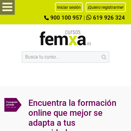
Iniciar sesión
¡Quiero registrarme!
900 100 957
|
619 926 324
Encuentra la formación
online que mejor se
adapta a tus