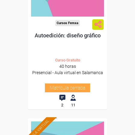
Cursos Femxa
Autoedición: diseño gráfico
Curso Gratuito
40 horas
Presencial - Aula virtual en Salamanca
Matrícula cerrada
2
11
AULA VIRTUAL