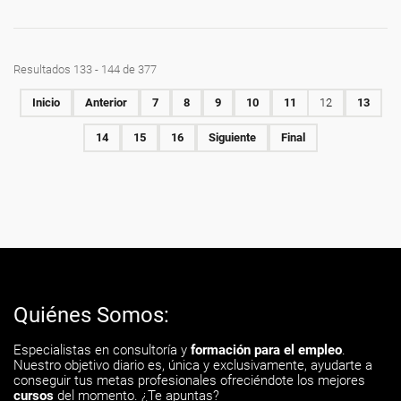
Resultados 133 - 144 de 377
Inicio
Anterior
7
8
9
10
11
12
13
14
15
16
Siguiente
Final
Quiénes Somos:
Especialistas en consultoría y
formación para el empleo
.
Nuestro objetivo diario es, única y exclusivamente, ayudarte a
conseguir tus metas profesionales ofreciéndote los mejores
cursos
del momento. ¿Te apuntas?