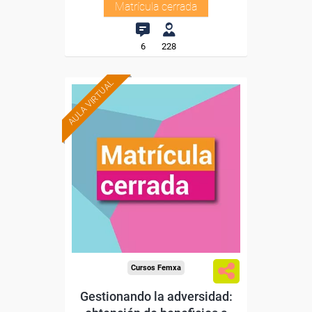
Matrícula cerrada
6
228
AULA VIRTUAL
Cursos Femxa
Gestionando la adversidad: