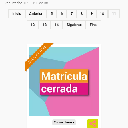
Resultados 109 - 120 de 381
Inicio
Anterior
5
6
7
8
9
10
11
12
13
14
Siguiente
Final
AULA VIRTUAL
Cursos Femxa