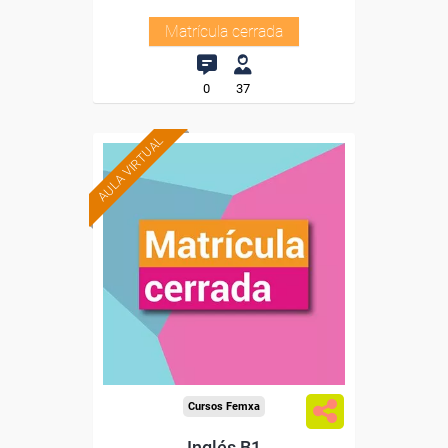
Matrícula cerrada
0
37
AULA VIRTUAL
Cursos Femxa
Inglés B1