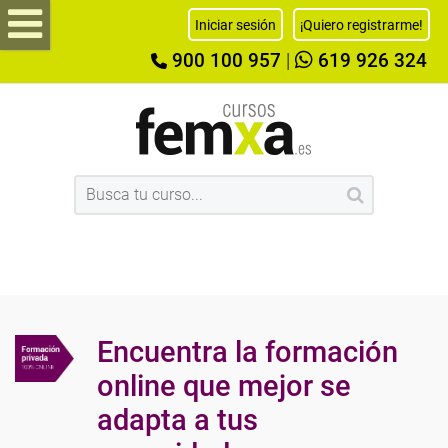
Iniciar sesión
¡Quiero registrarme!
900 100 957
|
619 926 324
Encuentra la formación
online que mejor se
adapta a tus