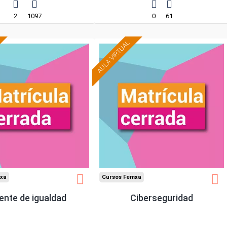
2
1097
0
61
AULA VIRTUAL
xa
Cursos Femxa
ente de igualdad
Ciberseguridad