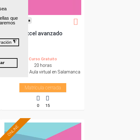
 sea
ellas que
Cursos Femxa
izaremos
Excel avanzado
◮
ración
Curso Gratuito
ar
20 horas
Presencial - Aula virtual en Salamanca
Matrícula cerrada
0
15
ONLINE