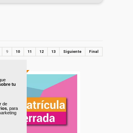
9
10
11
12
13
Siguiente
Final
PRESENCIAL
que
sobre tu
ar de
rios
, para
marketing