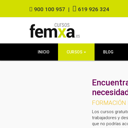
900 100 957
|
619 926 324
INICIO
CURSOS
BLOG
Encuentra
necesidad
FORMACIÓN D
Los cursos gratuit
trabajadores y des
que no podrías acc