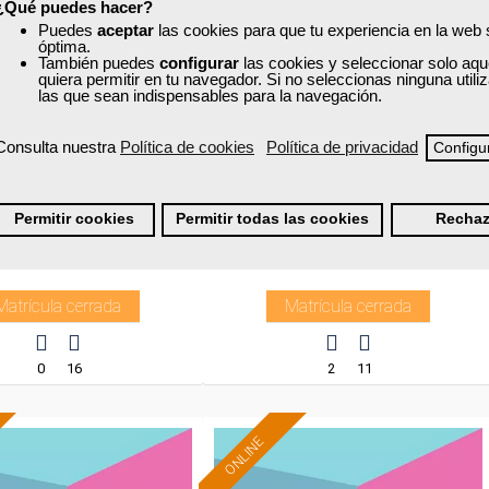
¿Qué puedes hacer?
Puedes
aceptar
las cookies para que tu experiencia en la web
óptima.
También puedes
configurar
las cookies y seleccionar solo aqu
xa
Cursos Femxa
quiera permitir en tu navegador. Si no seleccionas ninguna util
las que sean indispensables para la navegación.
nción en la atención
Autoedición: diseño gráfico
ico-alimentaria en...
Consulta nuestra
Política de cookies
Política de privacidad
Configu
Curso Gratuito
Curso Gratuito
Permitir cookies
Permitir todas las cookies
Rechaz
70 horas
40 horas
al - Aula virtual en Madrid
Presencial - Aula virtual en Salamanca
Matrícula cerrada
Matrícula cerrada
0
16
2
11
ONLINE