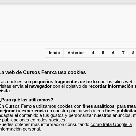
Inicio
Anterior
4
5
6
7
8
La web de Cursos Femxa usa cookies
PRESENCIAL
Las cookies son
pequeños fragmentos de texto
que los sitios web 
visitas envía al
navegador
con el objetivo de
recordar información 
visita
.
¿Para qué las utilizamos?
En Cursos Femxa utilizamos cookies con
fines analíticos
, para trat
mejorar tu experiencia
en nuestra página web y con
fines publicita
adaptar el contenido a tus gustos y personalizar nuestros anuncios, 
y publicaciones en redes sociales.
Puedes obtener más información consultando
cómo trata Google la
información personal
.