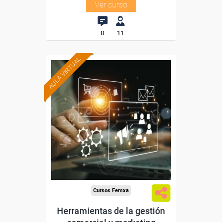
Ver curso
0
11
AULA VIRTUAL
Formación 100%
subvencionada.
Para trabajadores y
autónomos de Madrid.
Para todos los sectores.
Cursos Femxa
Herramientas de la gestión