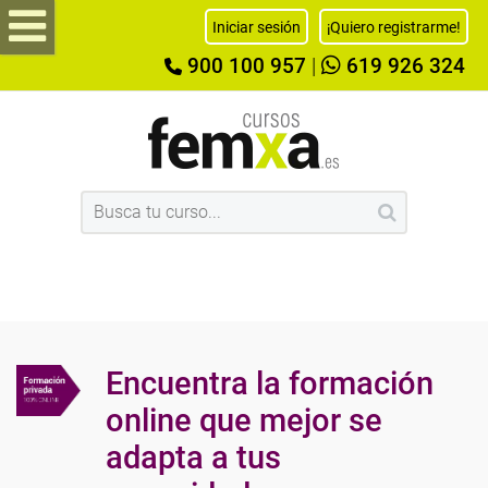
Iniciar sesión
¡Quiero registrarme!
900 100 957
|
619 926 324
Encuentra la formación
online que mejor se
adapta a tus