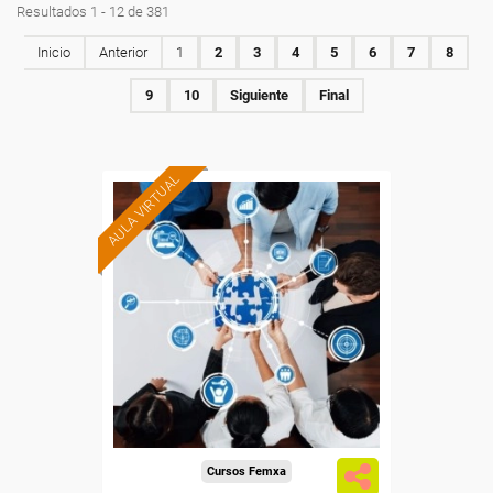
Resultados 1 - 12 de 381
Inicio
Anterior
1
2
3
4
5
6
7
8
9
10
Siguiente
Final
AULA VIRTUAL
Formación 100%
subvencionada.
Para trabajadores y
autónomos de Madrid.
Para todos los sectores.
Cursos Femxa