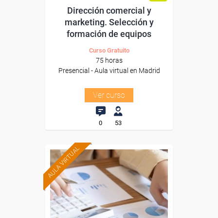
Dirección comercial y
marketing. Selección y
formación de equipos
Curso Gratuito
75 horas
Presencial - Aula virtual en Madrid
Ver curso
0
53
AULA VIRTUAL
Formación 100%
subvencionada.
Para desempleados,
trabajadores y autónomos