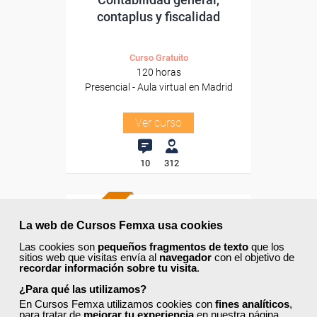
contaplus y fiscalidad
Curso Gratuito
120 horas
Presencial - Aula virtual en Madrid
Ver curso
10
312
AULA VIRTUAL
La web de Cursos Femxa usa cookies
Formación 100%
Las cookies son
pequeños fragmentos de texto
que los
subvencionada.
sitios web que visitas envía al
navegador
con el objetivo de
recordar información sobre tu visita
.
Para trabajadores y
¿Para qué las utilizamos?
autónomos de Madrid.
En Cursos Femxa utilizamos cookies con
fines analíticos
,
para tratar de
mejorar tu experiencia
en nuestra página