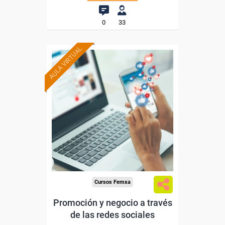
0
33
AULA VIRTUAL
Formación 100%
subvencionada.
Para trabajadores y
autónomos de Madrid.
Para todos los sectores.
Cursos Femxa
Promoción y negocio a través
de las redes sociales