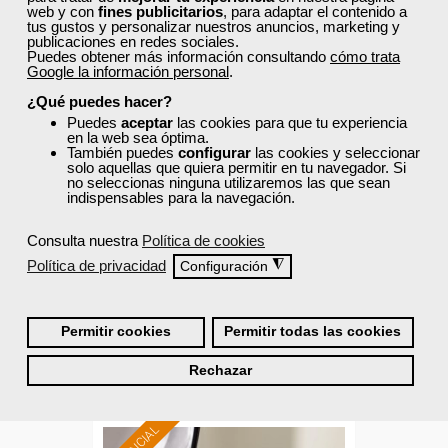
web y con
fines publicitarios
, para adaptar el contenido a
Para todos los sectores.
tus gustos y personalizar nuestros anuncios, marketing y
publicaciones en redes sociales.
Puedes obtener más información consultando
cómo trata
Google la información personal
.
¿Qué puedes hacer?
Cursos Femxa
Puedes
aceptar
las cookies para que tu experiencia
en la web sea óptima.
Marketing básico en medios
También puedes
configurar
las cookies y seleccionar
sociales
solo aquellas que quiera permitir en tu navegador. Si
no seleccionas ninguna utilizaremos las que sean
indispensables para la navegación.
Curso Gratuito
Consulta nuestra
Política de cookies
25 horas
Presencial - Aula virtual en Madrid
Política de privacidad
◮
Configuración
Ver curso
Permitir cookies
Permitir todas las cookies
Rechazar
0
40