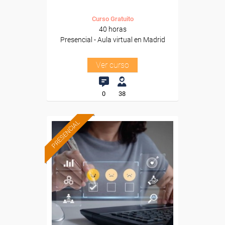
Curso Gratuito
40 horas
Presencial - Aula virtual en Madrid
Ver curso
0
38
PRESENCIAL
Formación 100%
subvencionada.
Para desempleados,
trabajadores y autónomos
de Castilla y Leon.
Para todos los sectores.