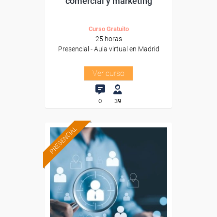
comercial y marketing
Curso Gratuito
25 horas
Presencial - Aula virtual en Madrid
Ver curso
0
39
PRESENCIAL
Formación 100%
subvencionada.
Para desempleados,
trabajadores y autónomos
de Castilla y Leon.