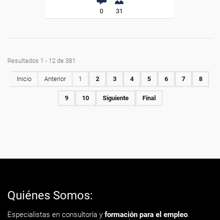
0
31
Resultados 1 - 12 de 381
Inicio
Anterior
1
2
3
4
5
6
7
8
9
10
Siguiente
Final
Quiénes Somos:
Especialistas en consultoría y
formación para el empleo
.