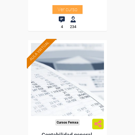
Ver curso
4
234
AULA VIRTUAL
Formación 100%
subvencionada.
Para desempleados,
trabajadores y autónomos
de Madrid.
Para todos los sectores.
Cursos Femxa
Contabilidad general,