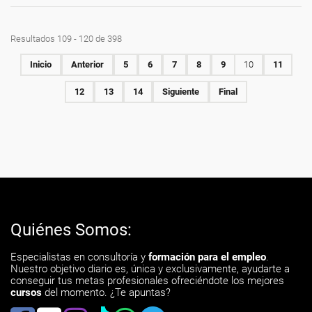
Resultados 109 - 120 de 398
Inicio
Anterior
5
6
7
8
9
10
11
12
13
14
Siguiente
Final
Quiénes Somos:
Especialistas en consultoría y
formación para el empleo
.
Nuestro objetivo diario es, única y exclusivamente, ayudarte a
conseguir tus metas profesionales ofreciéndote los mejores
cursos
del momento. ¿Te apuntas?