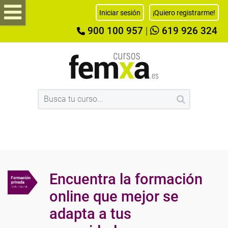
Iniciar sesión
¡Quiero registrarme!
900 100 957
|
619 926 324
Encuentra la formación
online que mejor se
adapta a tus