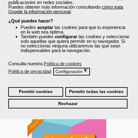
publicaciones en redes sociales.
Puedes obtener más información consultando
cómo trata
Cursos Femxa
Google la información personal
.
¿Qué puedes hacer?
Fotografía digital y la
Puedes
aceptar
las cookies para que tu experiencia
empresa
en la web sea óptima.
También puedes
configurar
las cookies y seleccionar
solo aquellas que quiera permitir en tu navegador. Si
no seleccionas ninguna utilizaremos las que sean
Curso Gratuito
indispensables para la navegación.
20 horas
Presencial - Aula virtual (toda España)
Consulta nuestra
Política de cookies
Política de privacidad
◮
Configuración
Matrícula cerrada
Permitir cookies
Permitir todas las cookies
0
166
Rechazar
AULA VIRTUAL