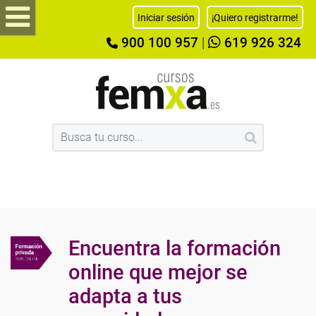
Iniciar sesión
¡Quiero registrarme!
900 100 957
|
619 926 324
Encuentra la formación
online que mejor se
adapta a tus