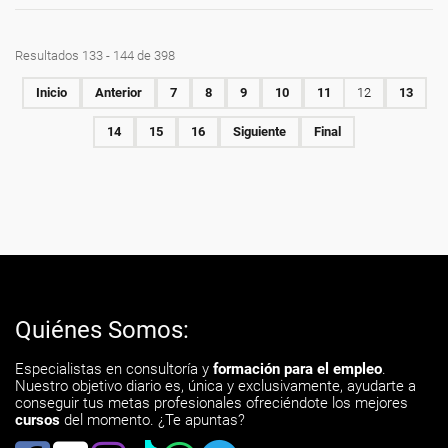
Resultados 133 - 144 de 398
Inicio
Anterior
7
8
9
10
11
12
13
14
15
16
Siguiente
Final
Quiénes Somos:
Especialistas en consultoría y
formación para el empleo
.
Nuestro objetivo diario es, única y exclusivamente, ayudarte a
conseguir tus metas profesionales ofreciéndote los mejores
cursos
del momento. ¿Te apuntas?