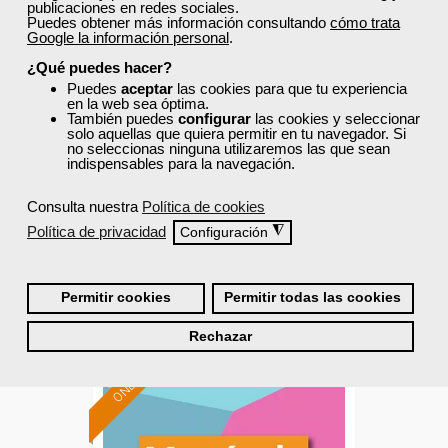
publicaciones en redes sociales.
Puedes obtener más información consultando
cómo trata
Cursos Femxa
Google la información personal
.
¿Qué puedes hacer?
Dirigir equipos de trabajo en
Puedes
aceptar
las cookies para que tu experiencia
entornos virtuales
en la web sea óptima.
También puedes
configurar
las cookies y seleccionar
solo aquellas que quiera permitir en tu navegador. Si
no seleccionas ninguna utilizaremos las que sean
Curso Gratuito
indispensables para la navegación.
30 horas
Online (toda España)
Consulta nuestra
Política de cookies
Política de privacidad
◮
Configuración
Matrícula cerrada
Permitir cookies
Permitir todas las cookies
0
0
Rechazar
ONLINE