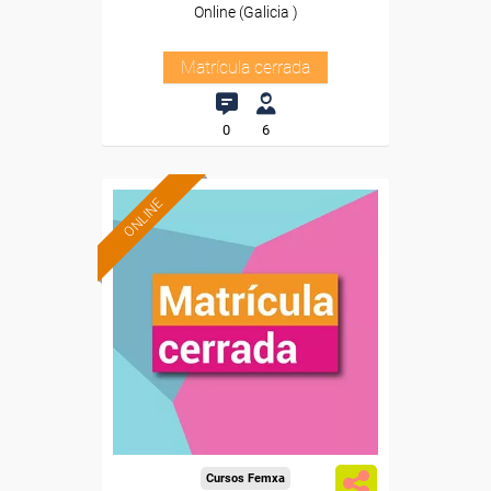
Online (Galicia )
Matrícula cerrada
0
6
ONLINE
Cursos Femxa