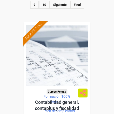
9
10
Siguiente
Final
AULA VIRTUAL
Cursos Femxa
Formación 100%
Contabilidad general,
subvencionada.
contaplus y fiscalidad
Para desempleados,