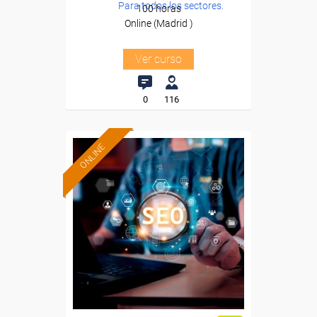
Para todos los sectores.
100 horas
Online (Madrid )
Ver curso
0
116
ONLINE