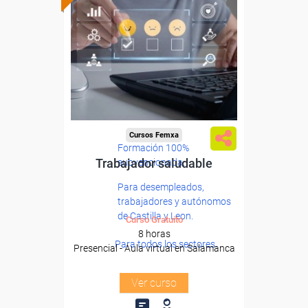
Cursos Femxa
Formación 100%
Trabajador saludable
subvencionada.
Para desempleados,
trabajadores y autónomos
de Castilla y Leon.
Curso Gratuito
8 horas
Para todos los sectores.
Presencial - Aula virtual en Salamanca
Ver curso