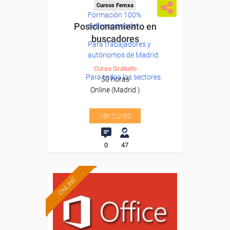
Cursos Femxa
Formación 100%
Posicionamiento en
subvencionada.
buscadores
Para trabajadores y
autónomos de Madrid.
Curso Gratuito
Para todos los sectores.
50 horas
Online (Madrid )
Ver curso
0
47
ONLINE