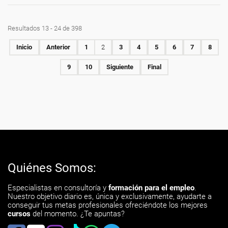
Resultados 13 - 24 de 398
Inicio
Anterior
1
2
3
4
5
6
7
8
9
10
Siguiente
Final
Quiénes Somos:
Especialistas en consultoría y
formación para el empleo
.
Nuestro objetivo diario es, única y exclusivamente, ayudarte a
conseguir tus metas profesionales ofreciéndote los mejores
cursos
del momento. ¿Te apuntas?