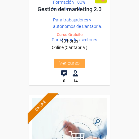
Formación 100%
Gestión del marketing 2.0
subvencionada.
Para trabajadores y
autónomos de Cantabria.
Curso Gratuito
Para todos los sectores.
90 horas
Online (Cantabria )
Ver curso
0
14
ONLINE