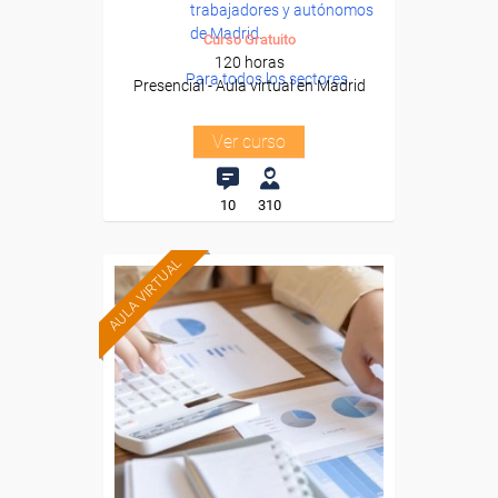
trabajadores y autónomos
de Madrid.
Curso Gratuito
120 horas
Para todos los sectores.
Presencial - Aula virtual en Madrid
Ver curso
10
310
AULA VIRTUAL