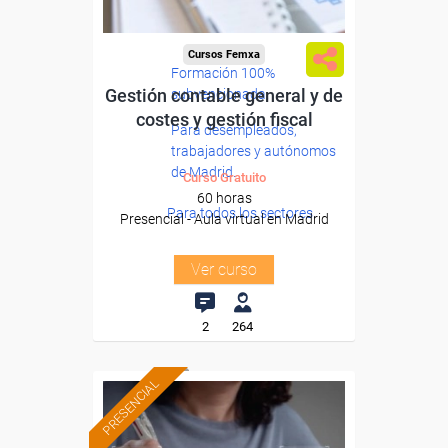
Cursos Femxa
Formación 100%
Gestión contable general y de
subvencionada.
costes y gestión fiscal
Para desempleados,
trabajadores y autónomos
de Madrid.
Curso Gratuito
60 horas
Para todos los sectores.
Presencial - Aula virtual en Madrid
Ver curso
2
264
PRESENCIAL