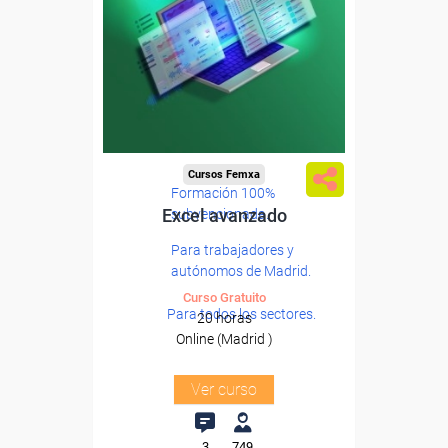
Cursos Femxa
Formación 100%
Excel avanzado
subvencionada.
Para trabajadores y
autónomos de Madrid.
Curso Gratuito
Para todos los sectores.
20 horas
Online (Madrid )
Ver curso
3
749