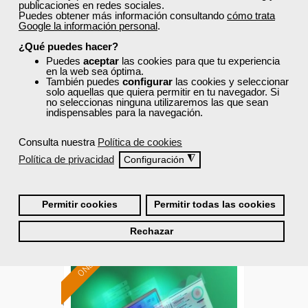
publicaciones en redes sociales.
Puedes obtener más información consultando
cómo trata
Cursos Femxa
Google la información personal
.
Formación 100%
¿Qué puedes hacer?
Ciberseguridad: prevención,
subvencionada.
Puedes
aceptar
las cookies para que tu experiencia
análisis y respuesta a
en la web sea óptima.
Para trabajadores y
También puedes
configurar
las cookies y seleccionar
incidentes de...
autónomos de Madrid.
solo aquellas que quiera permitir en tu navegador. Si
no seleccionas ninguna utilizaremos las que sean
Curso Gratuito
indispensables para la navegación.
Para todos los sectores.
49 horas
Online (Madrid )
Consulta nuestra
Política de cookies
Política de privacidad
◮
Configuración
Ver curso
Permitir cookies
Permitir todas las cookies
7
181
Rechazar
ONLINE