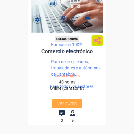
Cursos Femxa
Formación 100%
Comercio electrónico
subvencionada.
Para desempleados,
trabajadores y autónomos
de Cantabria.
Curso Gratuito
40 horas
Para todos los sectores.
Online (Cantabria )
Ver curso
0
9