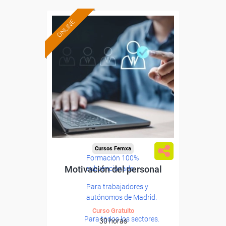
ONLINE
Cursos Femxa
Formación 100%
Motivación del personal
subvencionada.
Para trabajadores y
autónomos de Madrid.
Curso Gratuito
Para todos los sectores.
30 horas