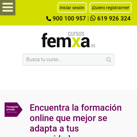
Iniciar sesión
¡Quiero registrarme!
900 100 957
|
619 926 324
Encuentra la formación
online que mejor se
adapta a tus