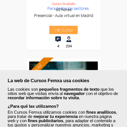
Curso Gratuito
Para todos los sectores.
60 horas
Presencial - Aula virtual en Madrid
Ver curso
4
234
ONLINE
La web de Cursos Femxa usa cookies
Las cookies son
pequeños fragmentos de texto
que los
sitios web que visitas envía al
navegador
con el objetivo de
recordar información sobre tu visita
.
¿Para qué las utilizamos?
En Cursos Femxa utilizamos cookies con
fines analíticos
,
para tratar de
mejorar tu experiencia
en nuestra página
web y con
fines publicitarios
, para adaptar el contenido a
tus gustos y personalizar nuestros anuncios, marketing y