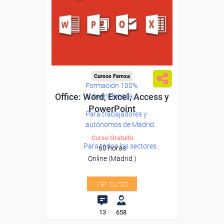
Cursos Femxa
Formación 100%
Office: Word, Excel, Access y
subvencionada.
PowerPoint
Para trabajadores y
autónomos de Madrid.
Curso Gratuito
Para todos los sectores.
60 horas
Online (Madrid )
Ver curso
13
658