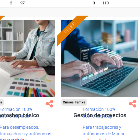
2
97
3
110
ONLINE
xa
Cursos Femxa
Formación 100%
Formación 100%
otoshop básico
Gestión de proyectos
subvencionada.
subvencionada.
Para desempleados,
Para trabajadores y
trabajadores y autónomos
autónomos de Madrid.