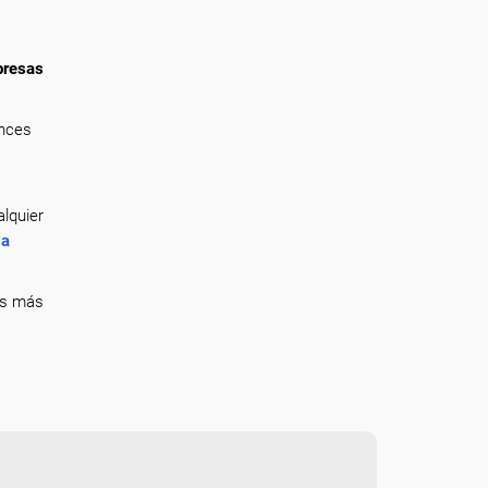
presas
onces
lquier
la
ás más