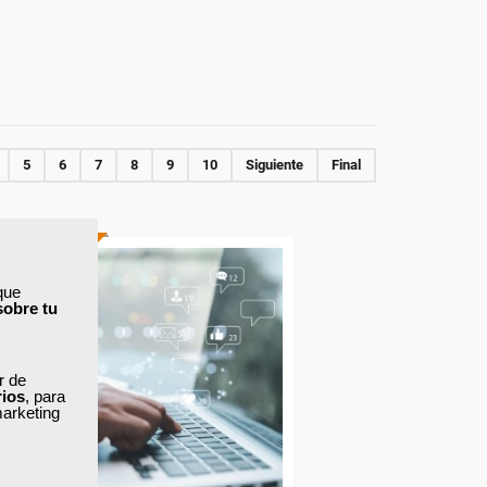
5
6
7
8
9
10
Siguiente
Final
ONLINE
que
sobre tu
ar de
rios
, para
marketing