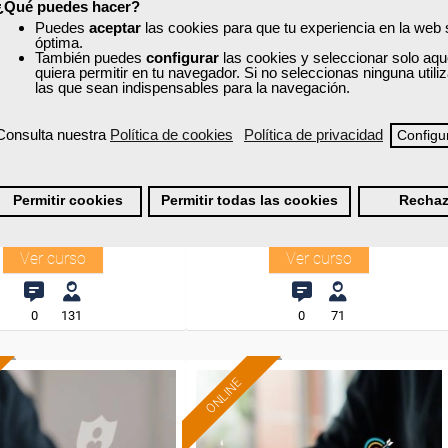
¿Qué puedes hacer?
Puedes
aceptar
las cookies para que tu experiencia en la web
óptima.
xa
Cursos Femxa
También puedes
configurar
las cookies y seleccionar solo aqu
Formación 100%
Formación 100%
quiera permitir en tu navegador. Si no seleccionas ninguna util
facción de clientes,
Gestión del marketing y
subvencionada.
las que sean indispensables para la navegación.
subvencionada.
 y atención telefónica
comunidades virtuales
Para desempleados,
Para desempleados,
de quejas
Consulta nuestra
Política de cookies
Política de privacidad
Configu
trabajadores y autónomos
trabajadores y autónomos
de Madrid.
de Madrid.
Curso Gratuito
Curso Gratuito
45 horas
45 horas
Permitir cookies
Permitir todas las cookies
Rechaz
Para todos los sectores.
Para todos los sectores.
Online (Madrid )
Online (Madrid )
Ver curso
Ver curso
0
131
0
71
ONLINE