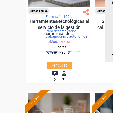
Cursos Femxa
Cursos Fem
Formación 100%
Herramientas tecnológicas al
Satis
subvencionada.
servicio de la gestión
calidad
Para desempleados,
comercial de...
trabajadores y autónomos
de Madrid.
Curso Gratuito
60 horas
Para todos los sectores.
Online (Madrid )
Ver curso
0
71
ONLINE
ONLINE