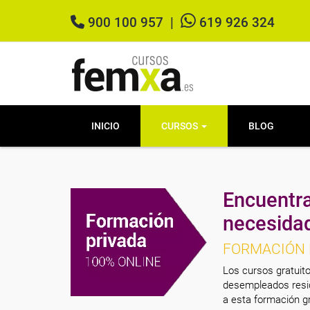
900 100 957
|
619 926 324
INICIO
CURSOS
BLOG
Encuentra
necesida
FORMACIÓN 
Los cursos gratuito
desempleados resid
a esta formación gr