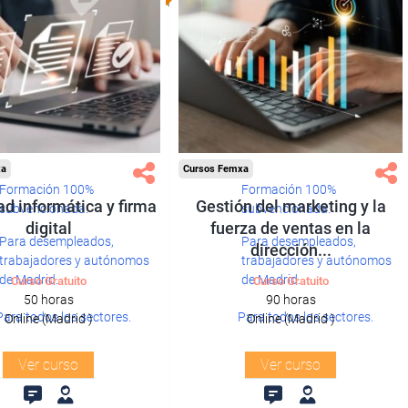
xa
Cursos Femxa
Formación 100%
Formación 100%
d informática y firma
Gestión del marketing y la
subvencionada.
subvencionada.
digital
fuerza de ventas en la
Para desempleados,
Para desempleados,
dirección...
trabajadores y autónomos
trabajadores y autónomos
de Madrid.
de Madrid.
Curso Gratuito
Curso Gratuito
50 horas
90 horas
Para todos los sectores.
Para todos los sectores.
Online (Madrid )
Online (Madrid )
Ver curso
Ver curso