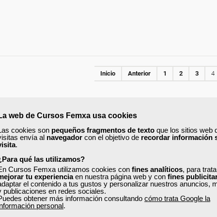
Inicio
Anterior
1
2
3
4
La web de Cursos Femxa usa cookies
ONLINE
Las cookies son
pequeños fragmentos de texto
que los sitios web 
visitas envía al
navegador
con el objetivo de
recordar información 
visita
.
¿Para qué las utilizamos?
En Cursos Femxa utilizamos cookies con
fines analíticos
, para trat
mejorar tu experiencia
en nuestra página web y con
fines publicita
adaptar el contenido a tus gustos y personalizar nuestros anuncios, 
y publicaciones en redes sociales.
Puedes obtener más información consultando
cómo trata Google la
información personal
.