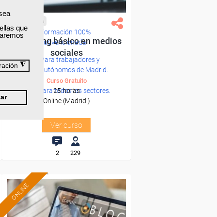
 sea
Cursos Femxa
ellas que
Formación 100%
izaremos
Marketing básico en medios
subvencionada.
sociales
Para trabajadores y
◮
ración
autónomos de Madrid.
Curso Gratuito
Para todos los sectores.
25 horas
ar
Online (Madrid )
Ver curso
2
229
ONLINE