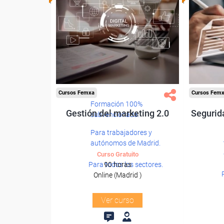
Cursos Femxa
Cursos Fem
Formación 100%
Gestión del marketing 2.0
Segurida
subvencionada.
Para trabajadores y
autónomos de Madrid.
Curso Gratuito
Para todos los sectores.
90 horas
Online (Madrid )
Ver curso