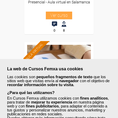
Presencial - Aula virtual en Salamanca
Ver curso
0
8
AULA VIRTUAL
Formación 100%
subvencionada.
La web de Cursos Femxa usa cookies
Para desempleados,
Las cookies son
pequeños fragmentos de texto
que los
trabajadores y autónomos
sitios web que visitas envía al
navegador
con el objetivo de
de Madrid.
recordar información sobre tu visita
.
¿Para qué las utilizamos?
Para todos los sectores.
En Cursos Femxa utilizamos cookies con
fines analíticos
,
para tratar de
mejorar tu experiencia
en nuestra página
web y con
fines publicitarios
, para adaptar el contenido a
tus gustos y personalizar nuestros anuncios, marketing y
publicaciones en redes sociales.
Cursos Femxa
Puedes obtener más información consultando
cómo trata