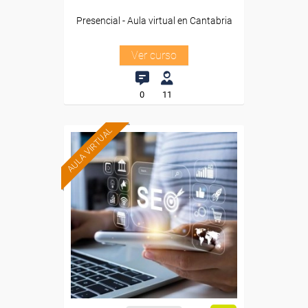
Presencial - Aula virtual en Cantabria
Ver curso
0
11
AULA VIRTUAL
Formación 100%
subvencionada.
Para desempleados,
trabajadores y autónomos
de Madrid.
Para todos los sectores.