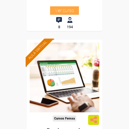
Ver curso
8
194
AULA VIRTUAL
Formación 100%
subvencionada.
Para trabajadores y
autónomos de Madrid.
Para todos los sectores.
Cursos Femxa