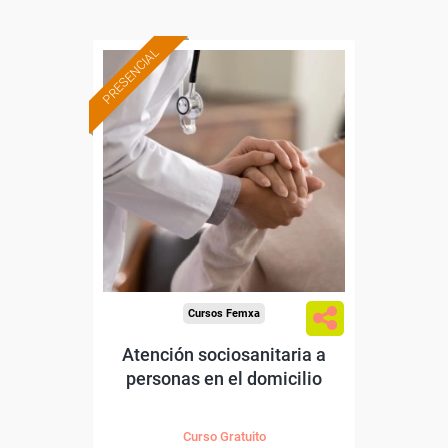
PRESENCIAL
Formación 100%
subvencionada.
Para desempleados,
trabajadores y autónomos
de Cantabria.
Para todos los sectores.
Cursos Femxa
Atención sociosanitaria a
personas en el domicilio
Curso Gratuito