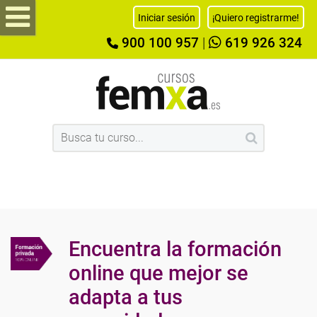
Iniciar sesión
¡Quiero registrarme!
900 100 957
|
619 926 324
Encuentra la formación
online que mejor se
adapta a tus