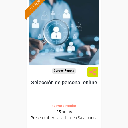
PRESENCIAL
Formación 100%
subvencionada.
Para desempleados,
trabajadores y autónomos
de Castilla y Leon.
Para todos los sectores.
Cursos Femxa
Selección de personal online
Curso Gratuito
25 horas
Presencial - Aula virtual en Salamanca