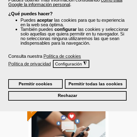
Google la información personal
.
Gestión contable general y de
¿Qué puedes hacer?
costes y gestión fiscal
Puedes
aceptar
las cookies para que tu experiencia
en la web sea óptima.
También puedes
configurar
las cookies y seleccionar
Curso Gratuito
solo aquellas que quiera permitir en tu navegador. Si
no seleccionas ninguna utilizaremos las que sean
60 horas
indispensables para la navegación.
Presencial - Aula virtual en Madrid
Consulta nuestra
Política de cookies
Ver curso
Política de privacidad
◮
Configuración
2
263
Permitir cookies
Permitir todas las cookies
AULA VIRTUAL
Rechazar
Formación 100%
subvencionada.
Para trabajadores y