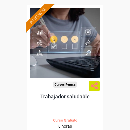
PRESENCIAL
Formación 100%
subvencionada.
Para desempleados,
trabajadores y autónomos
de Castilla y Leon.
Para todos los sectores.
Cursos Femxa
Trabajador saludable
Curso Gratuito
8 horas