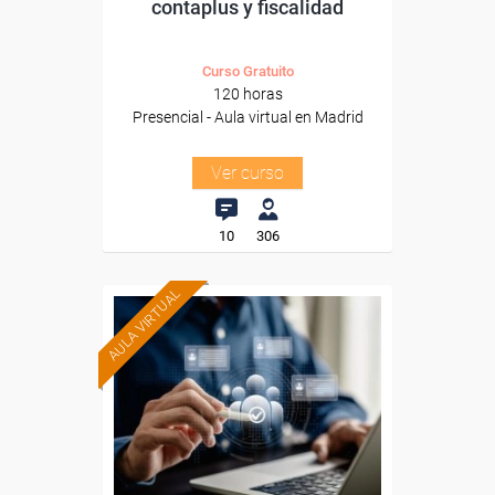
contaplus y fiscalidad
Curso Gratuito
120 horas
Presencial - Aula virtual en Madrid
Ver curso
10
306
AULA VIRTUAL
Formación 100%
subvencionada.
Para trabajadores y
autónomos de Madrid.