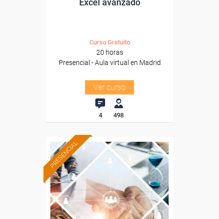
Excel avanzado
Curso Gratuito
20 horas
Presencial - Aula virtual en Madrid
Ver curso
4
498
PRESENCIAL
Formación 100%
subvencionada.
Para desempleados,
trabajadores y autónomos
de Castilla y Leon.