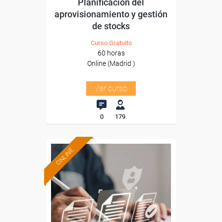
Planificación del
aprovisionamiento y gestión
de stocks
Curso Gratuito
60 horas
Online (Madrid )
Ver curso
0
179
ONLINE
Formación 100%
subvencionada.
Para desempleados,
trabajadores y autónomos
de Madrid.