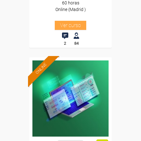
60 horas
Online (Madrid )
Ver curso
2
84
ONLINE
Formación 100%
subvencionada.
Para trabajadores y
autónomos de Madrid.
Para todos los sectores.