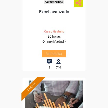
Cursos Femxa
Excel avanzado
Curso Gratuito
20 horas
Online (Madrid )
Ver curso
3
746
ONLINE
Formación 100%
subvencionada.