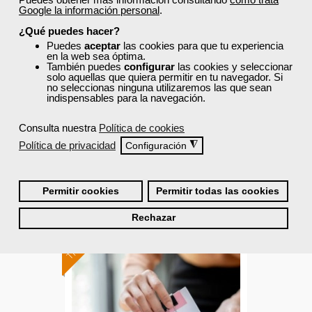
Google la información personal
.
Intervención en la atención
¿Qué puedes hacer?
sociosanitaria en
Puedes
aceptar
las cookies para que tu experiencia
instituciones
en la web sea óptima.
También puedes
configurar
las cookies y seleccionar
Curso Gratuito
solo aquellas que quiera permitir en tu navegador. Si
no seleccionas ninguna utilizaremos las que sean
85 horas
indispensables para la navegación.
Online (Cataluña )
Consulta nuestra
Política de cookies
Ver curso
Política de privacidad
◮
Configuración
19
445
Permitir cookies
Permitir todas las cookies
TÍTULO OFICIAL
Rechazar
Formación 100%
subvencionada.
Para desempleados,
trabajadores y autónomos