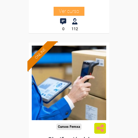
Ver curso
0
112
ONLINE
Formación 100%
subvencionada.
Para desempleados,
trabajadores y autónomos
de Madrid.
Para todos los sectores.
Cursos Femxa