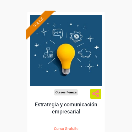
ONLINE
Formación 100%
subvencionada.
Para trabajadores y
autónomos de Madrid.
Para todos los sectores.
Cursos Femxa
Estrategia y comunicación
empresarial
Curso Gratuito