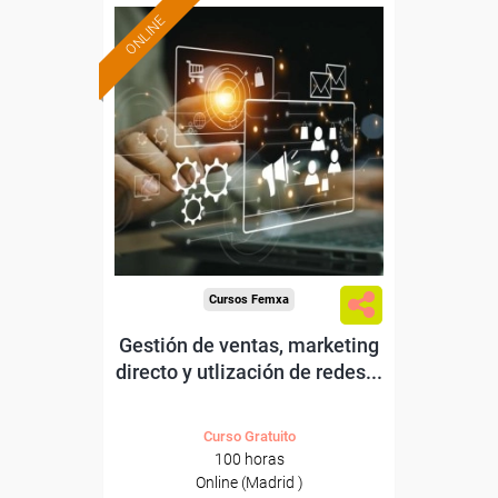
ONLINE
Formación 100%
subvencionada.
Para trabajadores y
autónomos de Madrid.
Para todos los sectores.
Cursos Femxa
Gestión de ventas, marketing
directo y utlización de redes...
Curso Gratuito
100 horas
Online (Madrid )