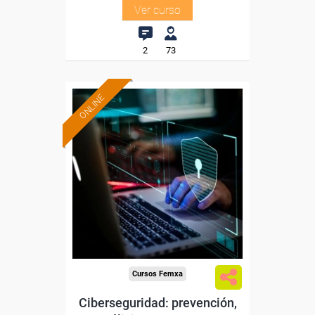
Ver curso
2
73
ONLINE
Formación 100%
subvencionada.
Para trabajadores y
autónomos de Madrid.
Para todos los sectores.
Cursos Femxa
Ciberseguridad: prevención,