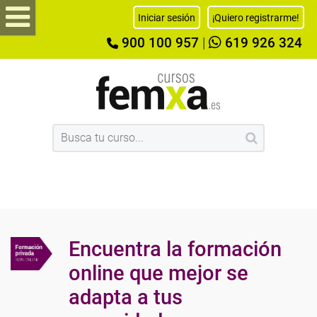
Iniciar sesión
¡Quiero registrarme!
900 100 957
|
619 926 324
Encuentra la formación
online que mejor se
adapta a tus