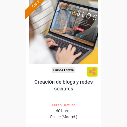
ONLINE
Formación 100%
subvencionada.
Para trabajadores y
autónomos de Madrid.
Para todos los sectores.
Cursos Femxa
Creación de blogs y redes
sociales
Curso Gratuito
60 horas
Online (Madrid )