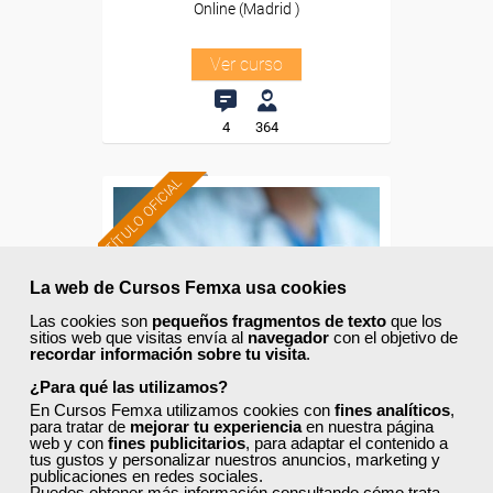
Online (Madrid )
Ver curso
4
364
TÍTULO OFICIAL
Formación 100%
subvencionada.
La web de Cursos Femxa usa cookies
Para desempleados,
Las cookies son
pequeños fragmentos de texto
que los
trabajadores y autónomos
sitios web que visitas envía al
navegador
con el objetivo de
de Cataluña.
recordar información sobre tu visita
.
¿Para qué las utilizamos?
Para todos los sectores.
En Cursos Femxa utilizamos cookies con
fines analíticos
,
para tratar de
mejorar tu experiencia
en nuestra página
web y con
fines publicitarios
, para adaptar el contenido a
tus gustos y personalizar nuestros anuncios, marketing y
publicaciones en redes sociales.
Cursos Femxa
Puedes obtener más información consultando
cómo trata