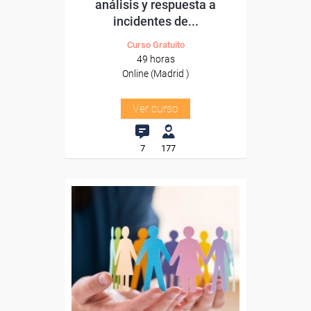
análisis y respuesta a
incidentes de...
Curso Gratuito
49 horas
Online (Madrid )
Ver curso
7
177
Formación 100%
subvencionada.
Para desempleados,
trabajadores y autónomos.