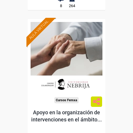
8
264
AULA VIRTUAL
Formación 100%
subvencionada.
Para trabajadores y
autónomos.
Para todos los sectores.
Cursos Femxa
Apoyo en la organización de
intervenciones en el ámbito...