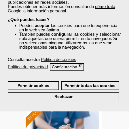
publicaciones en redes sociales.
Puedes obtener más información consultando
cómo trata
Cursos Femxa
Google la información personal
.
¿Qué puedes hacer?
Programación web en el
Puedes
aceptar
las cookies para que tu experiencia
entorno cliente
en la web sea óptima.
También puedes
configurar
las cookies y seleccionar
solo aquellas que quiera permitir en tu navegador. Si
no seleccionas ninguna utilizaremos las que sean
Curso Gratuito
indispensables para la navegación.
180 horas
Presencial - Aula virtual en Madrid
Consulta nuestra
Política de cookies
Política de privacidad
◮
Configuración
Ver curso
Permitir cookies
Permitir todas las cookies
3
591
Rechazar
TÍTULO OFICIAL
Formación 100%
subvencionada.