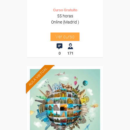
Curso Gratuito
55 horas
Online (Madrid )
Ver curso
0
171
AULA VIRTUAL
Formación 100%
subvencionada.
Para desempleados,
trabajadores y autónomos.
Para todos los sectores.