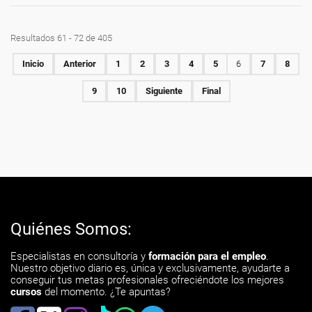
Resultados 61 - 72 de 405
Inicio
Anterior
1
2
3
4
5
6
7
8
9
10
Siguiente
Final
Quiénes Somos:
Especialistas en consultoría y
formación para el empleo
.
Nuestro objetivo diario es, única y exclusivamente, ayudarte a
conseguir tus metas profesionales ofreciéndote los mejores
cursos
del momento. ¿Te apuntas?