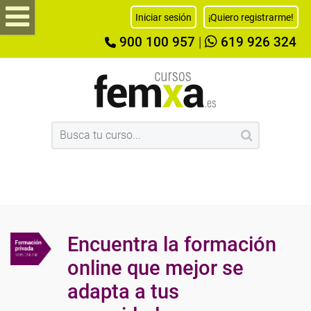
Iniciar sesión
¡Quiero registrarme!
900 100 957
|
619 926 324
Encuentra la formación
online que mejor se
adapta a tus