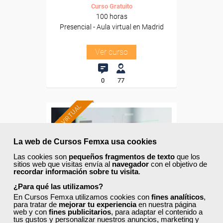
Curso Gratuito
100 horas
Presencial - Aula virtual en Madrid
Ver curso
0
77
AULA VIRTUAL
Formación 100%
La web de Cursos Femxa usa cookies
subvencionada.
Las cookies son
pequeños fragmentos de texto
que los
sitios web que visitas envía al
navegador
con el objetivo de
Para desempleados,
recordar información sobre tu visita
.
trabajadores y autónomos.
¿Para qué las utilizamos?
En Cursos Femxa utilizamos cookies con
fines analíticos
,
Para todos los sectores.
para tratar de
mejorar tu experiencia
en nuestra página
web y con
fines publicitarios
, para adaptar el contenido a
tus gustos y personalizar nuestros anuncios, marketing y