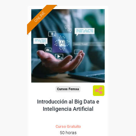
ONLINE
Formación 100%
subvencionada.
Para desempleados,
trabajadores y autónomos.
Sector
-Servicios a las Empresas.
Cursos Femxa
Introducción al Big Data e
Inteligencia Artificial
Curso Gratuito
50 horas