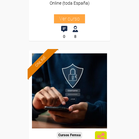
Online (toda España)
Ver curso
0
8
ONLINE
Formación 100%
subvencionada.
Para desempleados,
trabajadores y autónomos.
Sector
-Servicios a las Empresas.
Cursos Femxa