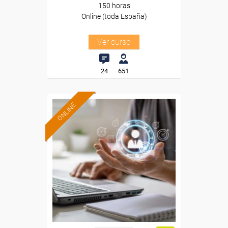
150 horas
Online (toda España)
Ver curso
24
651
ONLINE
Formación 100%
subvencionada.
Para desempleados,
trabajadores y autónomos.
Sector
-Servicios a las Empresas.