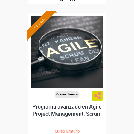
ONLINE
Formación 100%
subvencionada.
Para desempleados,
trabajadores y autónomos.
Sector
-Servicios a las Empresas.
Cursos Femxa
Programa avanzado en Agile
Project Management. Scrum
Curso Gratuito