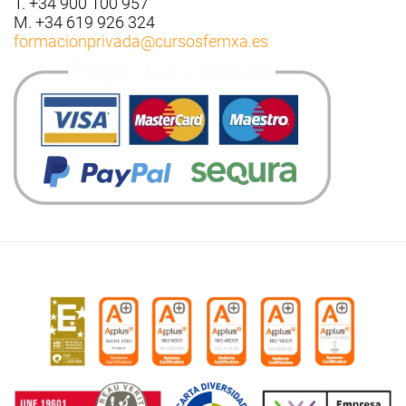
T. +34 900 100 957
M. +34 619 926 324
formacionprivada
@cursosfemxa.es