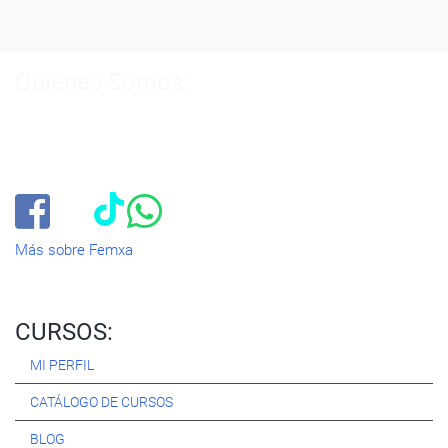
Quiénes Somos:
Especialistas en consultoría y
formación para el empleo
.
Nuestro objetivo diario es, única y exclusivamente, ayudarte a
conseguir tus metas profesionales ofreciéndote los mejores
cursos
del momento. ¿Te apuntas?
Más sobre Femxa
CURSOS:
MI PERFIL
CATÁLOGO DE CURSOS
BLOG