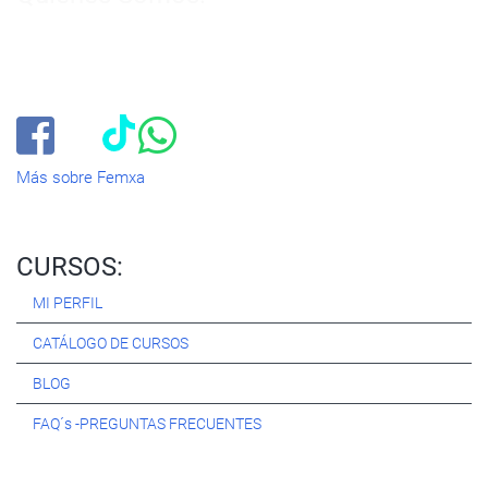
Especialistas en consultoría y
formación para el empleo
.
Nuestro objetivo diario es, única y exclusivamente, ayudarte a
conseguir tus metas profesionales ofreciéndote los mejores
cursos
del momento. ¿Te apuntas?
Más sobre Femxa
CURSOS:
MI PERFIL
CATÁLOGO DE CURSOS
BLOG
FAQ´s -PREGUNTAS FRECUENTES