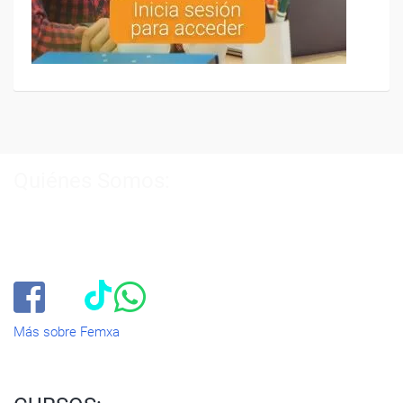
Quiénes Somos:
Especialistas en consultoría y
formación para el empleo
.
Nuestro objetivo diario es, única y exclusivamente, ayudarte a
conseguir tus metas profesionales ofreciéndote los mejores
cursos
del momento. ¿Te apuntas?
Más sobre Femxa