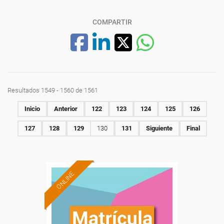
COMPARTIR
Resultados 1549 - 1560 de 1561
Inicio
Anterior
122
123
124
125
126
127
128
129
130
131
Siguiente
Final
ONLINE