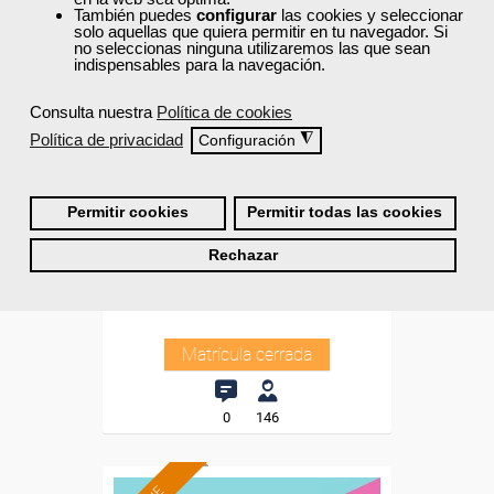
También puedes
configurar
las cookies y seleccionar
solo aquellas que quiera permitir en tu navegador. Si
no seleccionas ninguna utilizaremos las que sean
indispensables para la navegación.
Consulta nuestra
Política de cookies
Cursos Femxa
Política de privacidad
◮
Configuración
Tutorización de cursos en
entornos no presenciales
Permitir cookies
Permitir todas las cookies
Curso Gratuito
Rechazar
20 horas
Online (toda España)
Matrícula cerrada
0
146