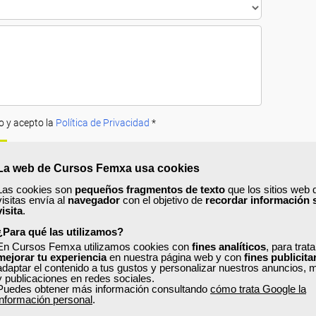
o y acepto la
Política de Privacidad
*
La web de Cursos Femxa usa cookies
Las cookies son
pequeños fragmentos de texto
que los sitios web 
visitas envía al
navegador
con el objetivo de
recordar información 
visita
.
¿Para qué las utilizamos?
A
PRECIOS
OPINIONES
En Cursos Femxa utilizamos cookies con
fines analíticos
, para trat
mejorar tu experiencia
en nuestra página web y con
fines publicita
adaptar el contenido a tus gustos y personalizar nuestros anuncios, 
urso?
y publicaciones en redes sociales.
Puedes obtener más información consultando
cómo trata Google la
 primas y productos de confección,
aprenderás a analizar la calidad de la
información personal
.
interpretar los documentos de control según la normativa y verificar que l