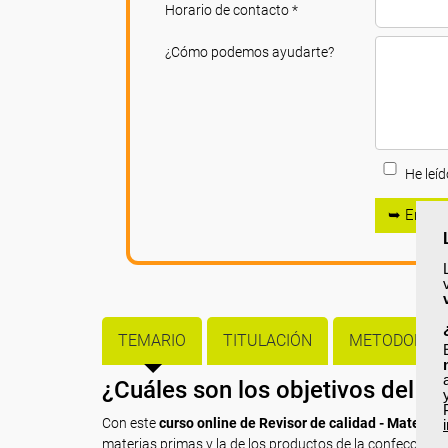
Horario de contacto *
¿Cómo podemos ayudarte?
He leíd
➥ Enviar
TEMARIO
TITULACIÓN
METODOLOGÍ
¿Cuáles son los objetivos del c
Con este
curso online de Revisor de calidad - Materias
materias primas y la de los productos de la confección, 