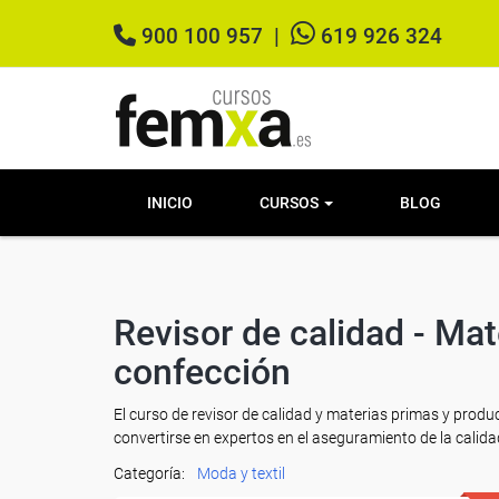
900 100 957
|
619 926 324
INICIO
CURSOS
BLOG
Revisor de calidad - Ma
confección
El curso de revisor de calidad y materias primas y prod
convertirse en expertos en el aseguramiento de la calidad 
Categoría:
Moda y textil