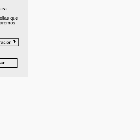
 sea
ellas que
izaremos
◮
ración
ar