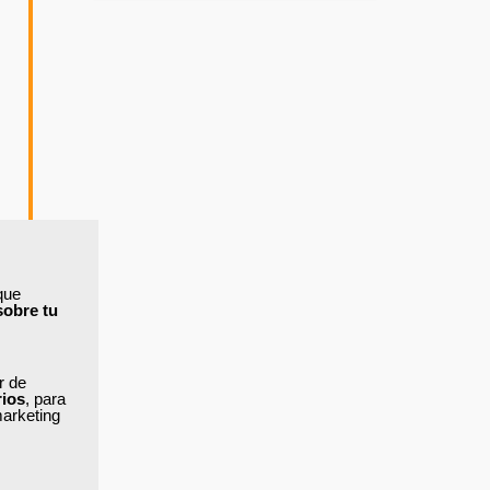
que
sobre tu
ar de
rios
, para
marketing
s
as