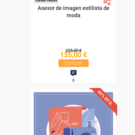
Cursos Femxa
Asesor de imagen estilista de
moda
225,00 €
135,00 €
Comprar
0
40% DTO.
Descuentos especiales
Sin requisitos de acceso