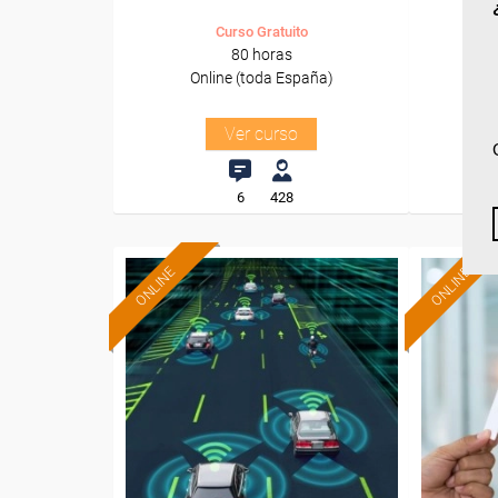
Curso Gratuito
80 horas
Online (toda España)
O
Ver curso
6
428
ONLINE
ONLINE
Formación 100%
subvencionada.
Para desempleados,
Pa
trabajadores y autónomos.
trabajado
Sector
-Otros Servicios.