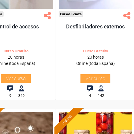
xa
Cursos Femxa
ntrol de accesos
Desfibriladores externos
Curso Gratuito
Curso Gratuito
20 horas
20 horas
nline (toda España)
Online (toda España)
Ver curso
Ver curso
9
349
4
142
ONLINE
Formación 100%
Formación 100%