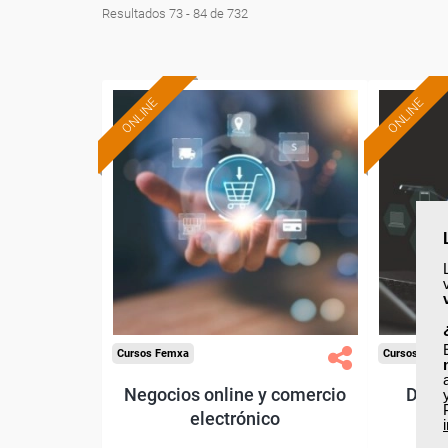
Resultados 73 - 84 de 732
ONLINE
ONLINE
Formación 100%
subvencionada.
Para desempleados,
Pa
trabajadores y autónomos.
trabajado
Sector
-Información, Comunicación
-F
y Artes Gráficas.
Cursos Femxa
Cursos Fem
Negocios online y comercio
Detec
electrónico
ge