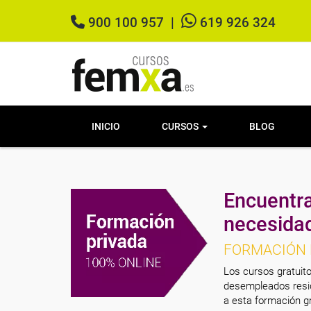
900 100 957
|
619 926 324
INICIO
CURSOS
BLOG
Encuentra
necesida
FORMACIÓN 
Los cursos gratuito
desempleados resid
a esta formación gr