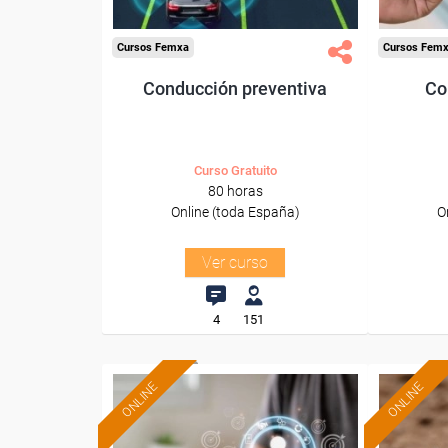
Cursos Femxa
Cursos Fem
Conducción preventiva
Co
Curso Gratuito
80 horas
Online (toda España)
O
Ver curso
4
151
ONLINE
ONLINE
Formación 100%