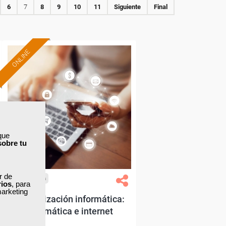
6
7
8
9
10
11
Siguiente
Final
ONLINE
Formación 100%
subvencionada.
Para desempleados,
trabajadores y autónomos.
Sector
que
-Otros Servicios.
sobre tu
ar de
Cursos Femxa
rios
, para
marketing
Alfabetización informática:
informática e internet