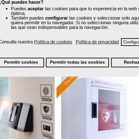
¿Qué puedes hacer?
Puedes
aceptar
las cookies para que tu experiencia en la web
Curso Gratuito
Curso Gratuito
óptima.
20 horas
40 horas
También puedes
configurar
las cookies y seleccionar solo aqu
nline (toda España)
Online (toda España)
quiera permitir en tu navegador. Si no seleccionas ninguna util
las que sean indispensables para la navegación.
Ver curso
Ver curso
Consulta nuestra
Política de cookies
Política de privacidad
Configu
0
152
0
4
Permitir cookies
Permitir todas las cookies
Rechaz
ONLINE
Formación 100%
Formación 100%
subvencionada.
subvencionada.
ra desempleados,
Para desempleados,
res y autónomos.
trabajadores y autónomos.
Sector
Sector
-Otros Servicios.
-Otros Servicios.