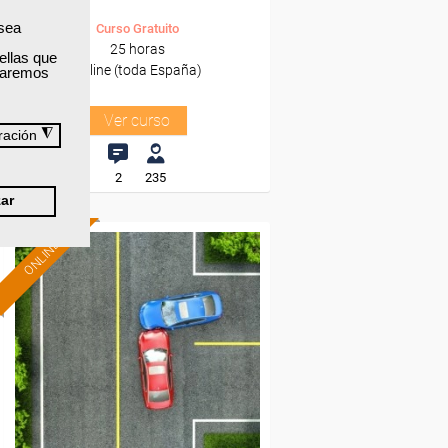
 sea
Curso Gratuito
25 horas
ellas que
Online (toda España)
izaremos
Ver curso
◮
ración
2
235
ar
ONLINE
Formación 100%
subvencionada.
Para desempleados,
trabajadores y autónomos.
Sector
-Otros Servicios.