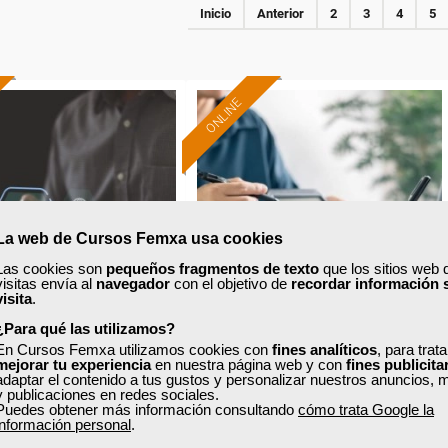
Inicio
Anterior
2
3
4
5
ONLINE
Formación 100%
Formación 100%
subvencionada.
subvencionada.
ra desempleados,
Para desempleados,
res y autónomos.
trabajadores y autónomos.
La web de Cursos Femxa usa cookies
Sector
Sector
Las cookies son
pequeños fragmentos de texto
que los sitios web 
inanzas y Seguros.
-Finanzas y Seguros.
visitas envía al
navegador
con el objetivo de
recordar información 
visita
.
¿Para qué las utilizamos?
En Cursos Femxa utilizamos cookies con
fines analíticos
, para trat
xa
Cursos Femxa
mejorar tu experiencia
en nuestra página web y con
fines publicita
adaptar el contenido a tus gustos y personalizar nuestros anuncios, 
ción, prevención y
Créditos, préstamos y
y publicaciones en redes sociales.
Puedes obtener más información consultando
cómo trata Google la
stión del fraude
garantías hipotecarias
información personal
.