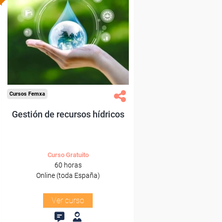
subvencionada.
Para desempleados,
trabajadores y autónomos.
Sector
-Agricultura y Ganadería.
Cursos Femxa
Gestión de recursos hídricos
Curso Gratuito
60 horas
Online (toda España)
Ver curso