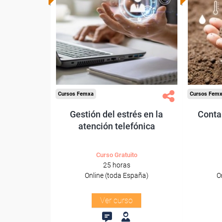
subvencionada.
Para desempleados,
Pa
trabajadores y autónomos.
trabajado
Sector
-Otros Servicios.
-Agricu
Cursos Femxa
Cursos Fem
Gestión del estrés en la
Conta
atención telefónica
Curso Gratuito
25 horas
Online (toda España)
O
Ver curso