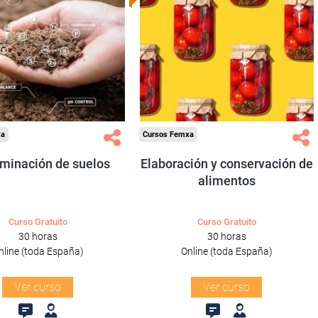
subvencionada.
subvencionada.
ra desempleados,
Para desempleados,
res y autónomos.
trabajadores y autónomos.
Sector
Sector
ltura y Ganadería.
-Agricultura y Ganadería.
xa
Cursos Femxa
minación de suelos
Elaboración y conservación de
alimentos
Curso Gratuito
Curso Gratuito
30 horas
30 horas
nline (toda España)
Online (toda España)
Ver curso
Ver curso