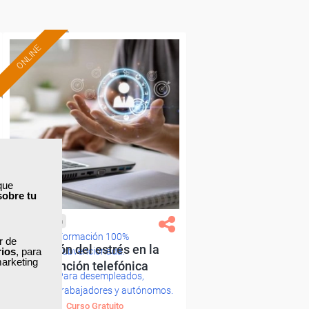
ONLINE
que
sobre tu
Cursos Femxa
Formación 100%
ar de
Gestión del estrés en la
rios
, para
subvencionada.
marketing
atención telefónica
Para desempleados,
trabajadores y autónomos.
Curso Gratuito