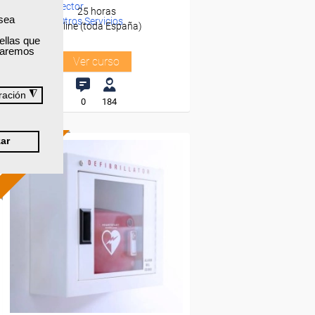
Sector
25 horas
 sea
-Otros Servicios.
Online (toda España)
ellas que
izaremos
Ver curso
◮
ración
0
184
ar
ONLINE