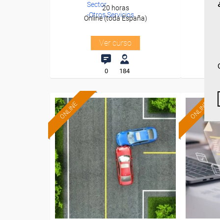
Sector
20 horas
-Otros Servicios.
Online (toda España)
O
Ver curso
0
184
ONLINE
ONLINE