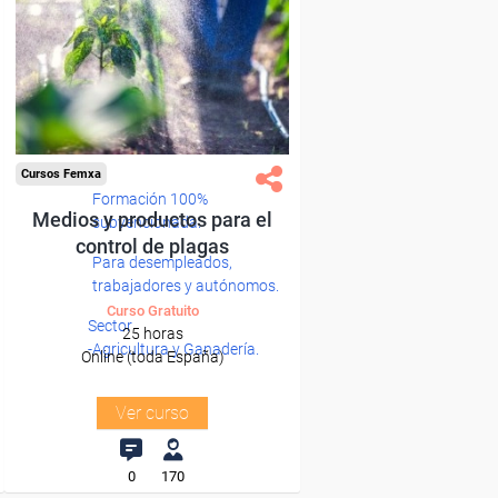
Cursos Femxa
Formación 100%
Medios y productos para el
subvencionada.
control de plagas
Para desempleados,
trabajadores y autónomos.
Curso Gratuito
Sector
25 horas
-Agricultura y Ganadería.
Online (toda España)
Ver curso
0
170