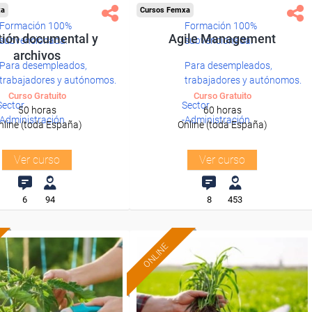
xa
Cursos Femxa
Formación 100%
Formación 100%
tión documental y
Agile Management
subvencionada.
subvencionada.
archivos
Para desempleados,
Para desempleados,
trabajadores y autónomos.
trabajadores y autónomos.
Curso Gratuito
Curso Gratuito
Sector
Sector
50 horas
60 horas
-Administración.
-Administración.
nline (toda España)
Online (toda España)
Ver curso
Ver curso
6
94
8
453
ONLINE