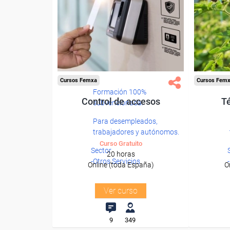
Cursos Femxa
Cursos Fem
Formación 100%
Control de accesos
T
subvencionada.
Para desempleados,
trabajadores y autónomos.
Curso Gratuito
Sector
20 horas
-Otros Servicios.
Online (toda España)
O
Ver curso
9
349