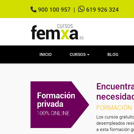
900 100 957
|
619 926 324
INICIO
CURSOS
BLOG
Encuentra
necesida
FORMACIÓN 
Los cursos gratuito
desempleados resid
a esta formación gr