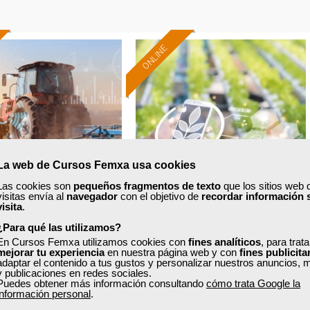
ONLINE
La web de Cursos Femxa usa cookies
Las cookies son
pequeños fragmentos de texto
que los sitios web 
visitas envía al
navegador
con el objetivo de
recordar información 
visita
.
xa
Cursos Femxa
¿Para qué las utilizamos?
Formación 100%
Formación 100%
En Cursos Femxa utilizamos cookies con
fines analíticos
, para trat
ción y mantenimiento
Agricultura ecológica en la
mejorar tu experiencia
subvencionada.
en nuestra página web y con
subvencionada.
fines publicita
adaptar el contenido a tus gustos y personalizar nuestros anuncios, 
industrial
explotación agrícola
y publicaciones en redes sociales.
Para desempleados,
Para desempleados,
Puedes obtener más información consultando
cómo trata Google la
trabajadores y autónomos.
trabajadores y autónomos.
información personal
.
Curso Gratuito
Curso Gratuito