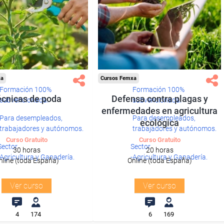
xa
Cursos Femxa
Formación 100%
Formación 100%
écnicas de poda
Defensa contra plagas y
subvencionada.
subvencionada.
enfermedades en agricultura
Para desempleados,
Para desempleados,
ecológica
trabajadores y autónomos.
trabajadores y autónomos.
Curso Gratuito
Curso Gratuito
Sector
Sector
30 horas
20 horas
-Agricultura y Ganadería.
-Agricultura y Ganadería.
nline (toda España)
Online (toda España)
Ver curso
Ver curso
4
174
6
169