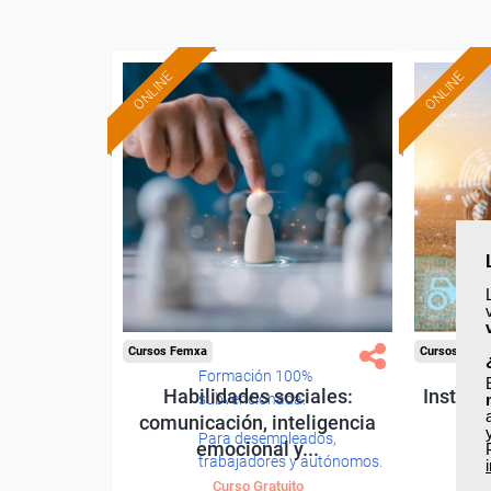
ONLINE
ONLINE
Cursos Femxa
Cursos Fem
Formación 100%
Habilidades sociales:
Instala
subvencionada.
comunicación, inteligencia
Para desempleados,
emocional y...
trabajadores y autónomos.
Curso Gratuito