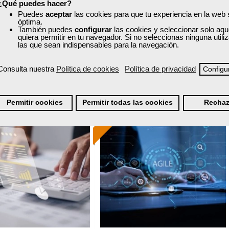
¿Qué puedes hacer?
Sector
Sector
210 horas
25 horas
Puedes
aceptar
las cookies para que tu experiencia en la web
-Agricultura y Ganadería.
-Agricultura y Ganadería.
nline (toda España)
Online (toda España)
óptima.
También puedes
configurar
las cookies y seleccionar solo aqu
quiera permitir en tu navegador. Si no seleccionas ninguna util
Ver curso
Ver curso
las que sean indispensables para la navegación.
Consulta nuestra
Política de cookies
Política de privacidad
Configu
0
91
0
149
Permitir cookies
Permitir todas las cookies
Rechaz
ONLINE