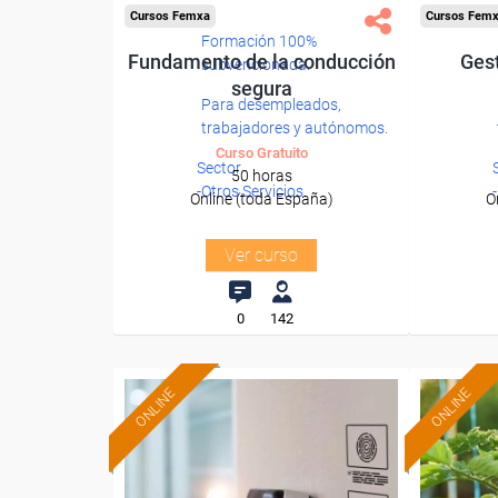
Cursos Femxa
Cursos Fem
Formación 100%
Fundamento de la conducción
Ges
subvencionada.
segura
Para desempleados,
trabajadores y autónomos.
Curso Gratuito
Sector
50 horas
-Otros Servicios.
Online (toda España)
O
Ver curso
0
142
ONLINE
ONLINE