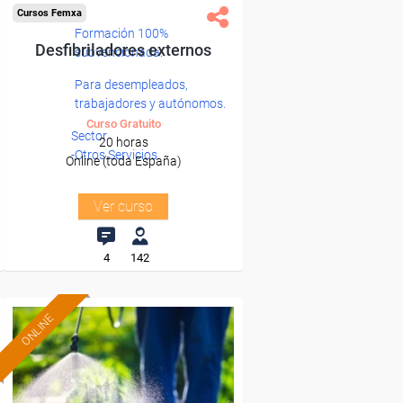
Cursos Femxa
Formación 100%
Desfibriladores externos
subvencionada.
Para desempleados,
trabajadores y autónomos.
Curso Gratuito
Sector
20 horas
-Otros Servicios.
Online (toda España)
Ver curso
4
142
ONLINE