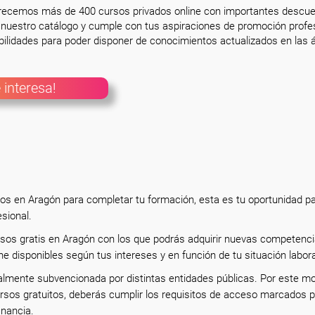
frecemos más de 400 cursos privados online con importantes descue
nuestro catálogo y cumple con tus aspiraciones de promoción profesi
ilidades para poder disponer de conocimientos actualizados en las á
 interesa!
tos en Aragón para completar tu formación, esta es tu oportunidad p
esional.
rsos gratis en Aragón con los que podrás adquirir nuevas competenci
ne disponibles según tus intereses y en función de tu situación labor
almente subvencionada por distintas entidades públicas. Por este mo
rsos gratuitos, deberás cumplir los requisitos de acceso marcados p
inancia.