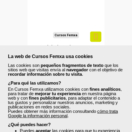
autónomos.
Sector
-Transporte y Logística.
Cursos Femxa
Fiscalidad en el transporte
La web de Cursos Femxa usa cookies
Las cookies son
pequeños fragmentos de texto
que los
sitios web que visitas envía al
navegador
con el objetivo de
Curso Gratuito
recordar información sobre tu visita
.
60 horas
¿Para qué las utilizamos?
Online (toda España)
En Cursos Femxa utilizamos cookies con
fines analíticos
,
para tratar de
mejorar tu experiencia
en nuestra página
web y con
fines publicitarios
, para adaptar el contenido a
Ver curso
tus gustos y personalizar nuestros anuncios, marketing y
publicaciones en redes sociales.
Puedes obtener más información consultando
cómo trata
Google la información personal
3
477
.
¿Qué puedes hacer?
Puedes
aceptar
las cookies para que tu experiencia