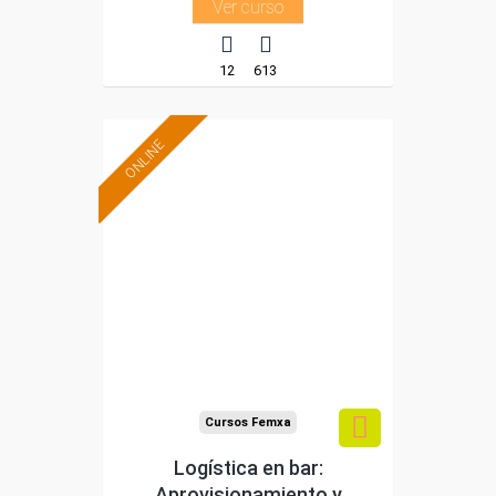
Ver curso
12
613
ONLINE
Formación 100%
subvencionada.
Para desempleados,
trabajadores y
autónomos.
Sector
-Hosteleria y Turismo.
Cursos Femxa
Logística en bar:
Aprovisionamiento y