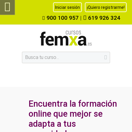
Iniciar sesión
¡Quiero registrarme!
900 100 957
|
619 926 324
Encuentra la formación
online que mejor se
adapta a tus