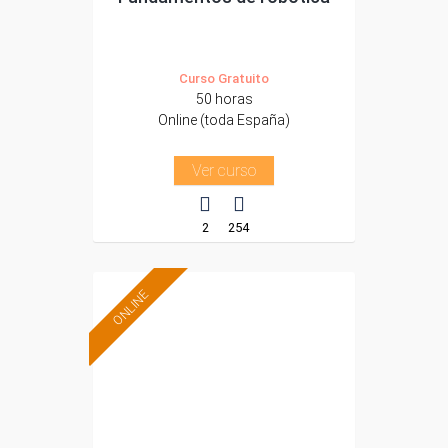
Curso Gratuito
50 horas
Online (toda España)
Ver curso
2
254
ONLINE
Formación 100%
subvencionada.
Para desempleados,
trabajadores y
autónomos.