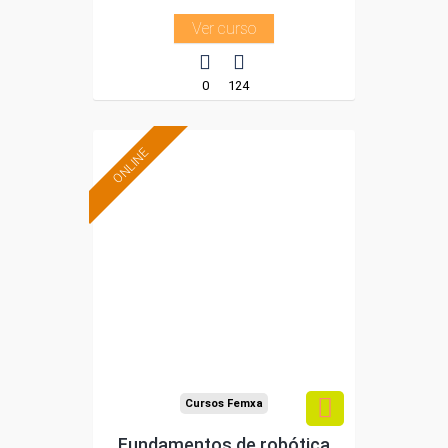
Ver curso
0
124
ONLINE
Formación 100%
subvencionada.
Para desempleados,
trabajadores y
autónomos.
Sector
-Industria Química.
Cursos Femxa
Fundamentos de robótica