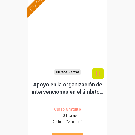
TÍTULO OFICIAL
Formación 100%
subvencionada.
Para desempleados,
trabajadores y
autónomos.
Para todos los sectores.
Cursos Femxa
Apoyo en la organización de
intervenciones en el ámbito...
Curso Gratuito
100 horas
Online (Madrid )