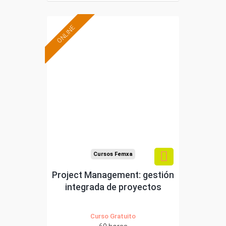
ONLINE
Formación 100%
subvencionada.
Para desempleados,
trabajadores y
autónomos.
Sector
-Servicios a las Empresas.
Cursos Femxa
Project Management: gestión
integrada de proyectos
Curso Gratuito