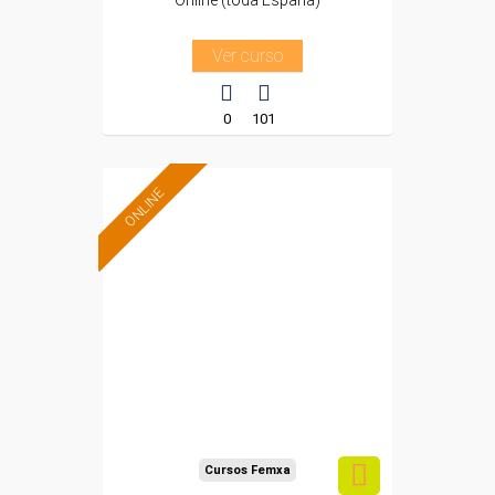
Online (toda España)
Ver curso
0
101
ONLINE
Formación 100%
subvencionada.
Para desempleados,
trabajadores y
autónomos.
Sector
-Servicios a las Empresas.
Cursos Femxa