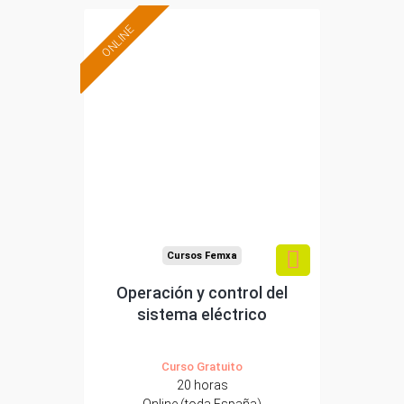
ONLINE
Formación 100%
subvencionada.
Para desempleados,
trabajadores y
autónomos.
Sector
-Energía y Agua.
Cursos Femxa
Operación y control del
sistema eléctrico
Curso Gratuito
20 horas