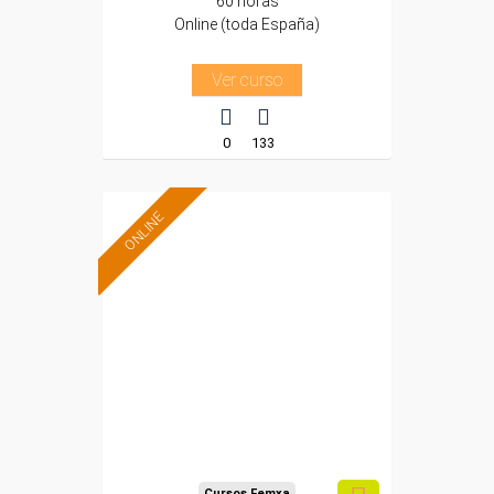
60 horas
Online (toda España)
Ver curso
0
133
ONLINE
Formación 100%
subvencionada.
Para desempleados,
trabajadores y
autónomos.
Sector
-Industria Química.
Cursos Femxa