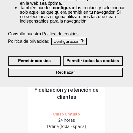
en la web sea óptima.
ONLINE
También puedes
configurar
las cookies y seleccionar
solo aquellas que quiera permitir en tu navegador. Si
no seleccionas ninguna utilizaremos las que sean
Formación 100%
indispensables para la navegación.
subvencionada.
Para desempleados,
Consulta nuestra
Política de cookies
trabajadores y
Política de privacidad
◮
Configuración
autónomos.
Sector
-Servicios a las Empresas.
Permitir cookies
Permitir todas las cookies
Rechazar
Cursos Femxa
Fidelización y retención de
clientes
Curso Gratuito
24 horas
Online (toda España)