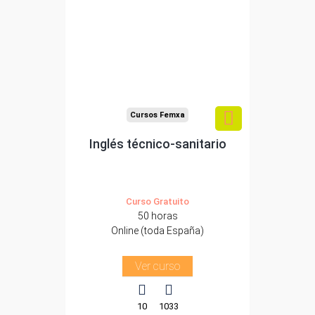
Para desempleados,
trabajadores y
autónomos.
Sector
-Transporte y Logística.
Cursos Femxa
Inglés técnico-sanitario
Curso Gratuito
50 horas
Online (toda España)
Ver curso
10
1033