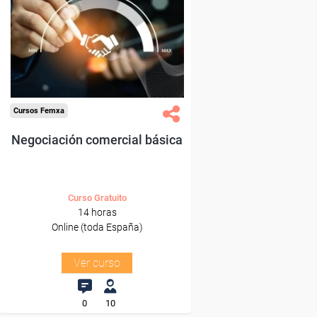
Para desempleados,
trabajadores y autónomos.
Sector
-Grandes Almacenes.
Cursos Femxa
Negociación comercial básica
Curso Gratuito
14 horas
Online (toda España)
Ver curso
0
10