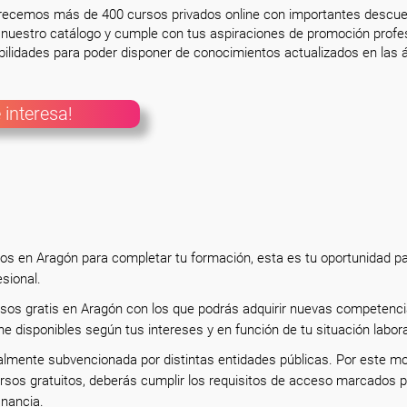
frecemos más de 400 cursos privados online con importantes descue
nuestro catálogo y cumple con tus aspiraciones de promoción profesi
ilidades para poder disponer de conocimientos actualizados en las á
 interesa!
tos en Aragón para completar tu formación, esta es tu oportunidad p
esional.
rsos gratis en Aragón con los que podrás adquirir nuevas competenci
ne disponibles según tus intereses y en función de tu situación labor
almente subvencionada por distintas entidades públicas. Por este mo
rsos gratuitos, deberás cumplir los requisitos de acceso marcados p
inancia.