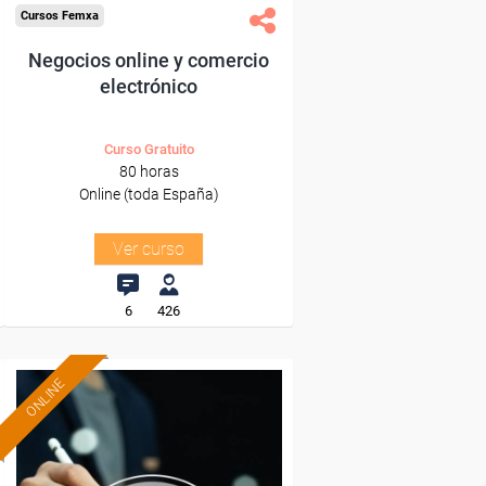
Cursos Femxa
Negocios online y comercio
electrónico
Curso Gratuito
80 horas
Online (toda España)
Ver curso
6
426
ONLINE
Formación 100%
subvencionada.