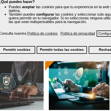
¿Qué puedes hacer?
60 horas
40 horas
Puedes
aceptar
las cookies para que tu experiencia en la web
nline (toda España)
Online (toda España)
óptima.
También puedes
configurar
las cookies y seleccionar solo aqu
quiera permitir en tu navegador. Si no seleccionas ninguna util
Ver curso
Ver curso
las que sean indispensables para la navegación.
Consulta nuestra
Política de cookies
Política de privacidad
Configu
0
88
0
3
Permitir cookies
Permitir todas las cookies
Rechaz
ONLINE
Formación 100%
Formación 100%
subvencionada.
subvencionada.
ra desempleados,
Para desempleados,
res y autónomos.
trabajadores y autónomos.
Sector
Sector
inanzas y Seguros.
-Administración.