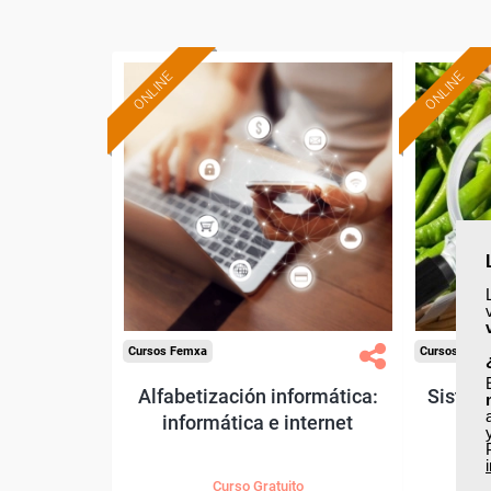
ONLINE
ONLINE
Formación 100%
subvencionada.
Para desempleados,
Pa
trabajadores y autónomos.
trabajado
Sector
-Otros Servicios.
-Agricu
Cursos Femxa
Cursos Fem
Alfabetización informática:
Sistem
informática e internet
cor
Curso Gratuito