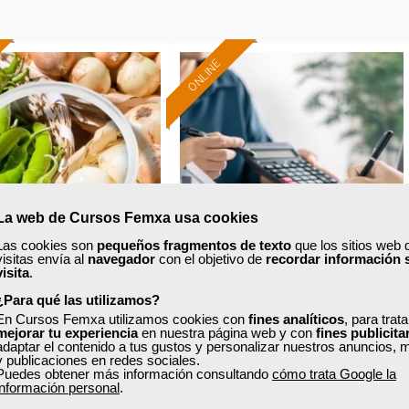
ONLINE
Formación 100%
Formación 100%
subvencionada.
subvencionada.
ra desempleados,
Para desempleados,
res y autónomos.
trabajadores y autónomos.
Sector
Sector
La web de Cursos Femxa usa cookies
ltura y Ganadería.
-Finanzas y Seguros.
Las cookies son
pequeños fragmentos de texto
que los sitios web 
visitas envía al
navegador
con el objetivo de
recordar información 
visita
.
xa
Cursos Femxa
¿Para qué las utilizamos?
En Cursos Femxa utilizamos cookies con
fines analíticos
, para trat
a APPCC y prácticas
Créditos, préstamos y
mejorar tu experiencia
en nuestra página web y con
fines publicita
adaptar el contenido a tus gustos y personalizar nuestros anuncios, 
rectas de higiene
garantías hipotecarias
y publicaciones en redes sociales.
Puedes obtener más información consultando
cómo trata Google la
información personal
.
Curso Gratuito
Curso Gratuito