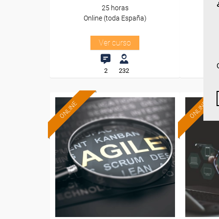
25 horas
Online (toda España)
O
Ver curso
2
232
ONLINE
ONLINE
Formación 100%
subvencionada.
Para desempleados,
Pa
trabajadores y autónomos.
trabajado
Sector
-Servicios a las Empresas.
-F