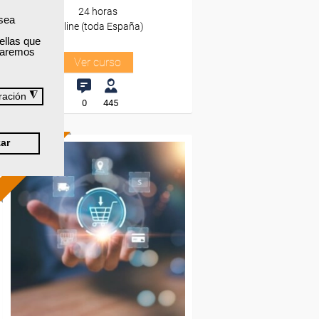
24 horas
 sea
Online (toda España)
ellas que
izaremos
Ver curso
◮
ración
0
445
ar
ONLINE
Formación 100%
subvencionada.
Para desempleados,
trabajadores y autónomos.
Sector
-Información, Comunicación
y Artes Gráficas.