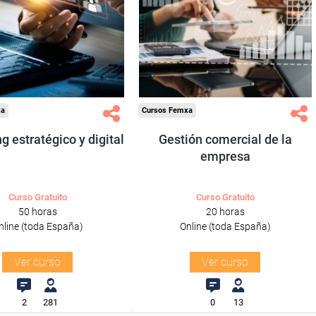
ra desempleados,
Para desempleados,
res y autónomos.
trabajadores y autónomos.
Sector
Sector
ión, Comunicación
-Grandes Almacenes.
y Artes Gráficas.
xa
Cursos Femxa
g estratégico y digital
Gestión comercial de la
empresa
Curso Gratuito
Curso Gratuito
50 horas
20 horas
nline (toda España)
Online (toda España)
Ver curso
Ver curso
2
281
0
13