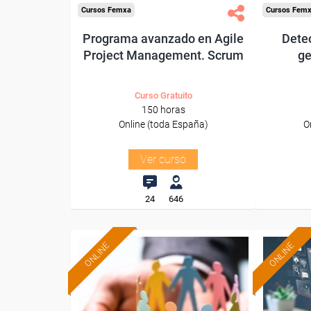
Cursos Femxa
Cursos Fem
Programa avanzado en Agile
Detec
Project Management. Scrum
ge
Curso Gratuito
150 horas
Online (toda España)
O
Ver curso
24
646
ONLINE
ONLINE
Formación 100%
subvencionada.