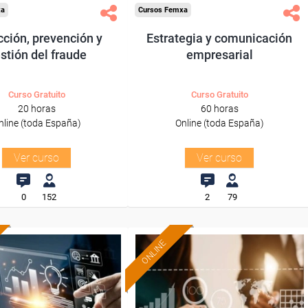
xa
Cursos Femxa
ción, prevención y
Estrategia y comunicación
stión del fraude
empresarial
Curso Gratuito
Curso Gratuito
20 horas
60 horas
nline (toda España)
Online (toda España)
Ver curso
Ver curso
0
152
2
79
ONLINE
Formación 100%
Formación 100%
subvencionada.
subvencionada.