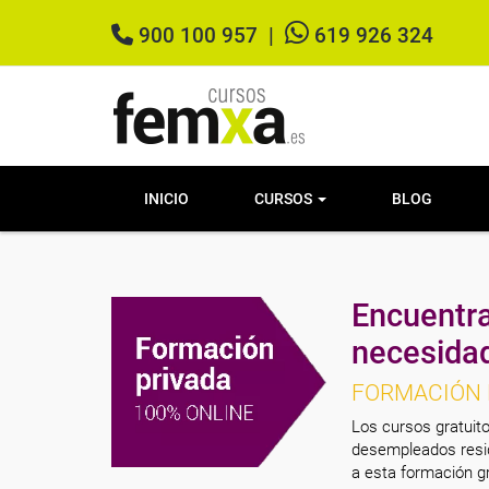
900 100 957
|
619 926 324
INICIO
CURSOS
BLOG
Encuentra
necesida
FORMACIÓN 
Los cursos gratuito
desempleados resid
a esta formación gr