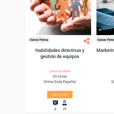
Para desempleados,
Pa
trabajadores y autónomos.
trabajado
Sector
-Informac
-Administración.
Cursos Femxa
Cursos Fem
Habilidades directivas y
Marketin
gestión de equipos
Curso Gratuito
65 horas
Online (toda España)
O
Ver curso
6
77