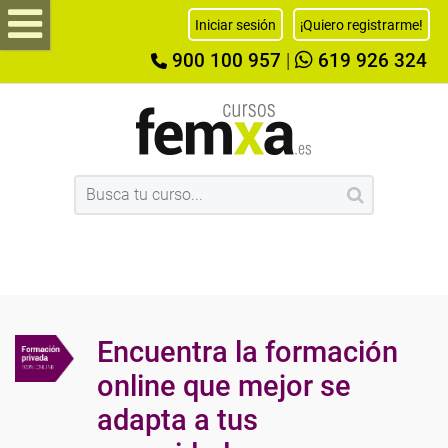
Iniciar sesión
¡Quiero registrarme!
900 100 957
|
619 926 324
Encuentra la formación
online que mejor se
adapta a tus