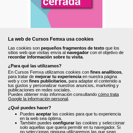
Cursos Femxa
La web de Cursos Femxa usa cookies
Las cookies son
Diagnóstico por imagen
pequeños fragmentos de texto
que los
sitios web que visitas envía al
navegador
con el objetivo de
nuevas tecnologías
recordar información sobre tu visita
.
¿Para qué las utilizamos?
En Cursos Femxa utilizamos cookies con
fines analíticos
,
Curso Gratuito
para tratar de
mejorar tu experiencia
en nuestra página
100 horas
web y con
fines publicitarios
, para adaptar el contenido a
tus gustos y personalizar nuestros anuncios, marketing y
Online (toda España)
publicaciones en redes sociales.
Puedes obtener más información consultando
cómo trata
Google la información personal
.
Matrícula cerrada
¿Qué puedes hacer?
Puedes
aceptar
las cookies para que tu experiencia
112
571
en la web sea óptima.
También puedes
configurar
las cookies y seleccionar
solo aquellas que quiera permitir en tu navegador. Si
no seleccionas ninguna utilizaremos las que sean