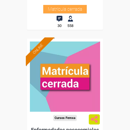
Matrícula cerrada
30
558
ONLINE
Cursos Femxa
Enfermedades nosocomiales