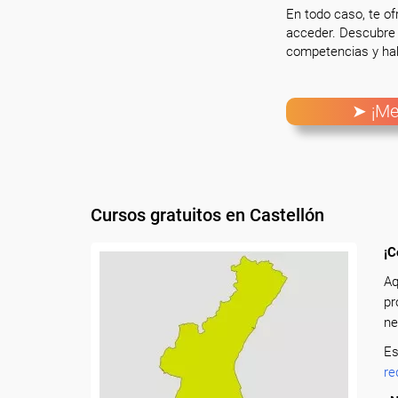
En todo caso, te o
acceder. Descubre 
competencias y hab
➤ ¡Me
Cursos gratuitos en Castellón
¡C
Aq
pr
ne
Es
re