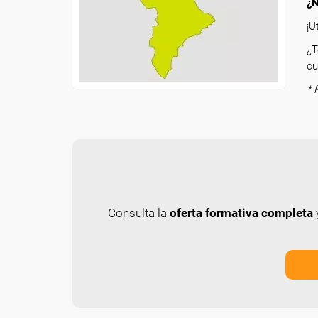
¿N
¡U
¿T
cu
* 
Consulta la
oferta formativa completa
y