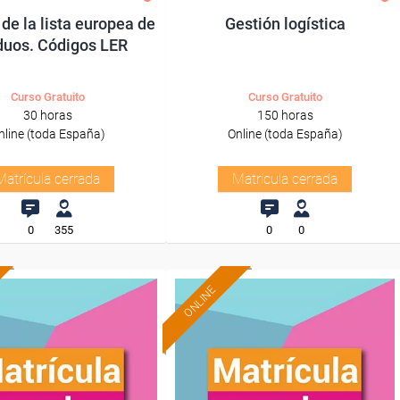
de la lista europea de
Gestión logística
duos. Códigos LER
Curso Gratuito
Curso Gratuito
30 horas
150 horas
nline (toda España)
Online (toda España)
Matrícula cerrada
Matrícula cerrada
0
355
0
0
ONLINE