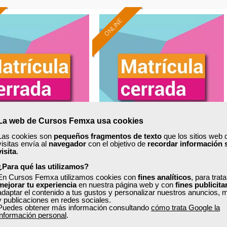
ONLINE
La web de Cursos Femxa usa cookies
Las cookies son
pequeños fragmentos de texto
que los sitios web 
visitas envía al
navegador
con el objetivo de
recordar información 
xa
Cursos Femxa
visita
.
¿Para qué las utilizamos?
 de menús infantiles
Habilidades y competencias
En Cursos Femxa utilizamos cookies con
fines analíticos
, para trat
en la dirección de cocina
mejorar tu experiencia
en nuestra página web y con
fines publicita
adaptar el contenido a tus gustos y personalizar nuestros anuncios, 
y publicaciones en redes sociales.
Puedes obtener más información consultando
cómo trata Google la
Curso Gratuito
Curso Gratuito
información personal
.
30 horas
25 horas