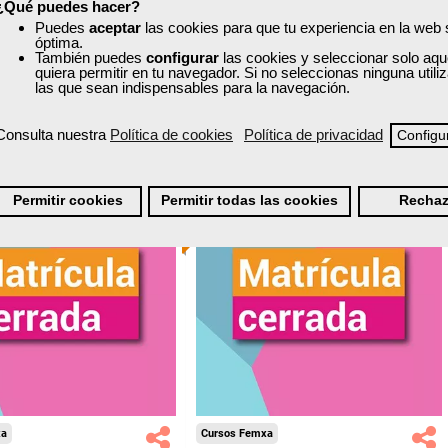
¿Qué puedes hacer?
nline (toda España)
Online (toda España)
Puedes
aceptar
las cookies para que tu experiencia en la web
óptima.
Matrícula cerrada
También puedes
configurar
las cookies y seleccionar solo aqu
Matrícula cerrada
quiera permitir en tu navegador. Si no seleccionas ninguna util
las que sean indispensables para la navegación.
22
100
6
0
Consulta nuestra
Política de cookies
Política de privacidad
Configu
ONLINE
Permitir cookies
Permitir todas las cookies
Rechaz
xa
Cursos Femxa