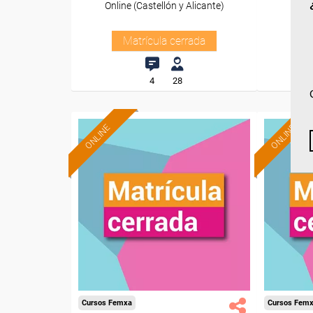
Online (Castellón y Alicante)
O
Matrícula cerrada
4
28
ONLINE
ONLINE
Cursos Femxa
Cursos Fem