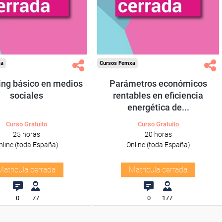
xa
Cursos Femxa
ing básico en medios
Parámetros económicos
sociales
rentables en eficiencia
energética de...
Curso Gratuito
Curso Gratuito
25 horas
20 horas
nline (toda España)
Online (toda España)
Matrícula cerrada
Matrícula cerrada
0
77
0
177