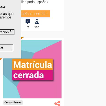
Online (toda España)
 sea
ellas que
Matrícula cerrada
izaremos
2
130
◮
ración
ONLINE
ar
Cursos Femxa