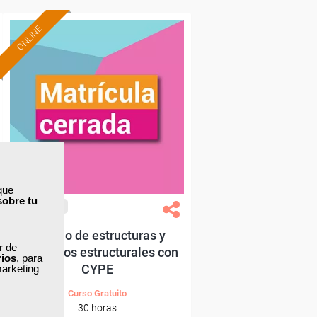
ONLINE
que
sobre tu
Cursos Femxa
Cálculo de estructuras y
ar de
elementos estructurales con
rios
, para
CYPE
marketing
Curso Gratuito
30 horas