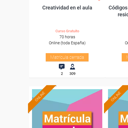
Creatividad en el aula
Códigos 
resi
Curso Gratuito
70 horas
Online (toda España)
O
Matrícula cerrada
2
309
ONLINE
ONLINE