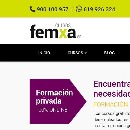
900 100 957
|
619 926 324
INICIO
CURSOS
BLOG
Encuentra
necesida
FORMACIÓN 
Los cursos gratuito
desempleados resid
a esta formación gr