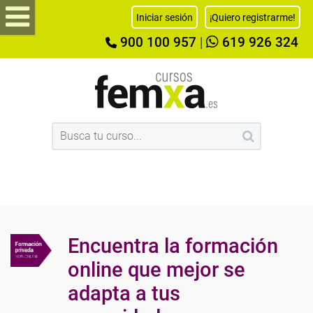
Iniciar sesión
¡Quiero registrarme!
900 100 957
|
619 926 324
Encuentra la formación
online que mejor se
adapta a tus