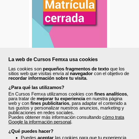
Cursos Femxa
La web de Cursos Femxa usa cookies
Diseño del montaje de
Las cookies son
pequeños fragmentos de texto
que los
sitios web que visitas envía al
navegador
con el objetivo de
escaparates
recordar información sobre tu visita
.
¿Para qué las utilizamos?
Curso Gratuito
En Cursos Femxa utilizamos cookies con
fines analíticos
,
para tratar de
mejorar tu experiencia
en nuestra página
100 horas
web y con
fines publicitarios
, para adaptar el contenido a
Online (toda España)
tus gustos y personalizar nuestros anuncios, marketing y
publicaciones en redes sociales.
Puedes obtener más información consultando
cómo trata
Matrícula cerrada
Google la información personal
.
¿Qué puedes hacer?
Puedes
aceptar
las cookies para que tu experiencia