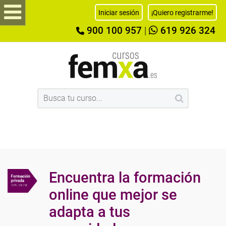
Iniciar sesión
¡Quiero registrarme!
900 100 957
|
619 926 324
Encuentra la formación
online que mejor se
adapta a tus