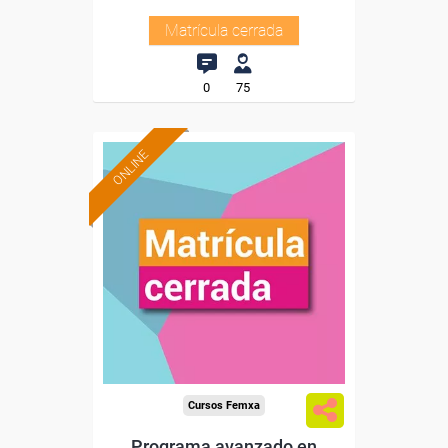
Matrícula cerrada
0
75
ONLINE
Cursos Femxa
Programa avanzado en