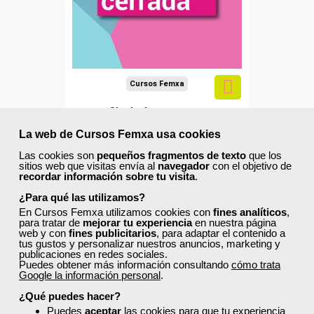
Cursos Femxa
Desfibriladores externos
La web de Cursos Femxa usa cookies
Las cookies son
pequeños fragmentos de texto
que los
sitios web que visitas envía al
navegador
con el objetivo de
Curso Gratuito
recordar información sobre tu visita
.
20 horas
¿Para qué las utilizamos?
Online (toda España)
En Cursos Femxa utilizamos cookies con
fines analíticos
,
para tratar de
mejorar tu experiencia
en nuestra página
web y con
fines publicitarios
, para adaptar el contenido a
Matrícula cerrada
tus gustos y personalizar nuestros anuncios, marketing y
publicaciones en redes sociales.
Puedes obtener más información consultando
cómo trata
Google la información personal
0
189
.
¿Qué puedes hacer?
Puedes
aceptar
las cookies para que tu experiencia