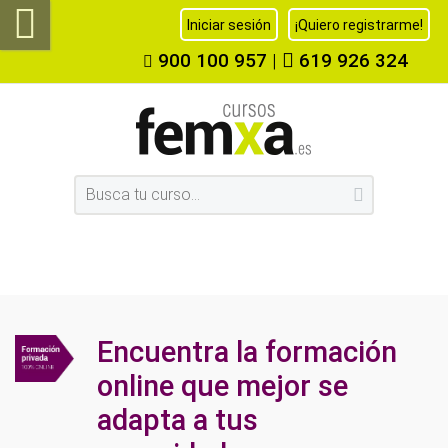
Iniciar sesión
¡Quiero registrarme!
900 100 957
|
619 926 324
Encuentra la formación
online que mejor se
adapta a tus