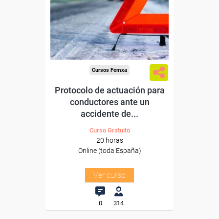
Para desempleados,
trabajadores y autónomos.
Sector
-Transporte y Logística.
Cursos Femxa
Protocolo de actuación para
conductores ante un
accidente de...
Curso Gratuito
20 horas
Online (toda España)
Ver curso
0
314