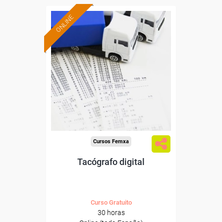
ONLINE
Formación 100%
subvencionada.
Para desempleados,
trabajadores y autónomos.
Sector
-Transporte y Logística.
Cursos Femxa
Tacógrafo digital
Curso Gratuito
30 horas