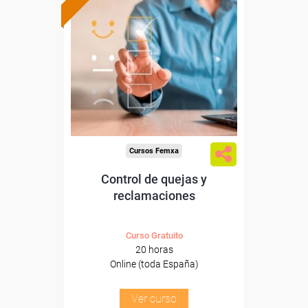
Formación 100%
subvencionada.
Para desempleados,
trabajadores y autónomos.
Sector
-Finanzas y Seguros.
Cursos Femxa
Control de quejas y
reclamaciones
Curso Gratuito
20 horas
Online (toda España)
Ver curso