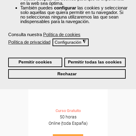
ONLINE
en la web sea óptima.
También puedes
configurar
las cookies y seleccionar
Formación 100%
solo aquellas que quiera permitir en tu navegador. Si
subvencionada.
no seleccionas ninguna utilizaremos las que sean
indispensables para la navegación.
Para desempleados,
Consulta nuestra
Política de cookies
trabajadores y autónomos.
Política de privacidad
◮
Configuración
Sector
-Industria Química.
Permitir cookies
Permitir todas las cookies
Cursos Femxa
Rechazar
Fundamentos de robótica
Curso Gratuito
50 horas
Online (toda España)