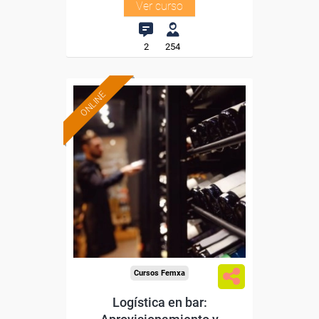
Ver curso
2
254
ONLINE
Formación 100%
subvencionada.
Para desempleados,
trabajadores y autónomos.
Sector
-Hosteleria y Turismo.
Cursos Femxa
Logística en bar: