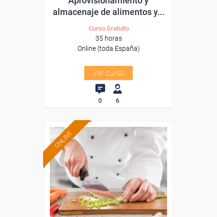
Aprovisionamiento y
almacenaje de alimentos y...
Curso Gratuito
35 horas
Online (toda España)
Ver curso
0
6
ONLINE
Formación 100%
subvencionada.
Para desempleados,
trabajadores y autónomos.
Sector