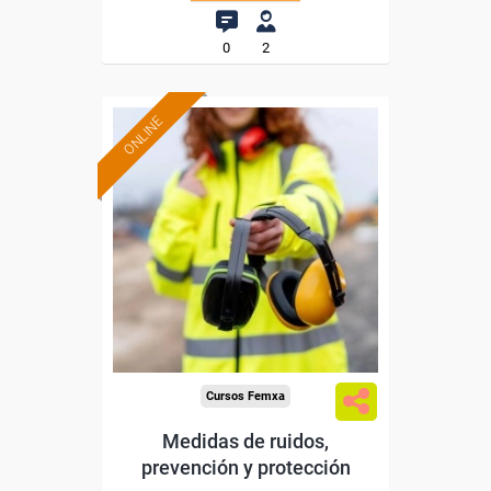
0
2
ONLINE
Formación 100%
subvencionada.
Para desempleados,
trabajadores y autónomos.
Sector
-Construcción e industrias
Extractivas.
Cursos Femxa
Medidas de ruidos,
prevención y protección