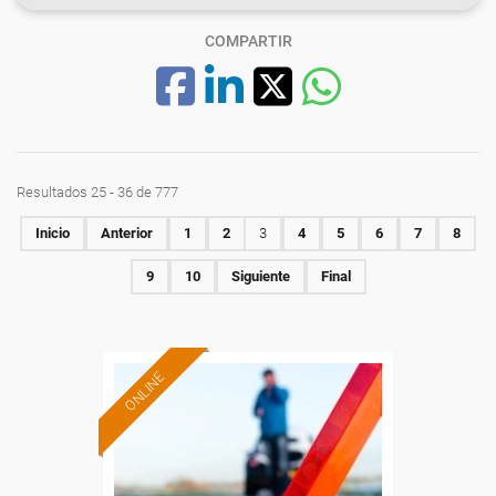
COMPARTIR
Resultados 25 - 36 de 777
Inicio
Anterior
1
2
3
4
5
6
7
8
9
10
Siguiente
Final
ONLINE
Formación 100%
subvencionada.