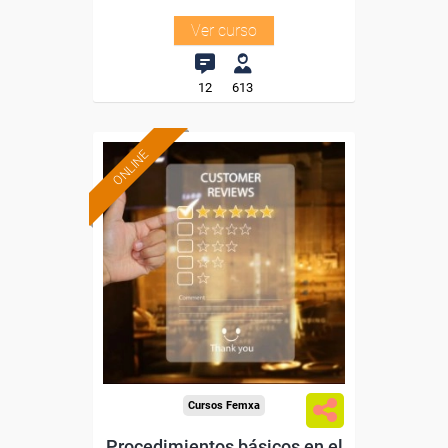
Ver curso
12
613
ONLINE
Formación 100%
subvencionada.
Para desempleados,
trabajadores y autónomos.
Sector
-Hosteleria y Turismo.
Cursos Femxa
Procedimientos básicos en el