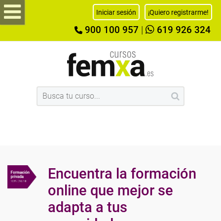
Iniciar sesión
¡Quiero registrarme!
900 100 957
|
619 926 324
Encuentra la formación
online que mejor se
adapta a tus