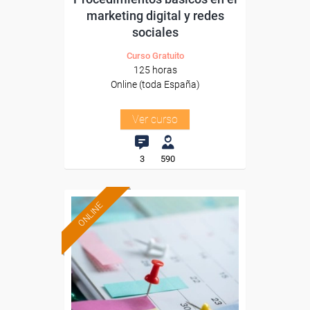
marketing digital y redes
sociales
Curso Gratuito
125 horas
Online (toda España)
Ver curso
3
590
ONLINE
Formación 100%
subvencionada.
Para desempleados,
trabajadores y autónomos.