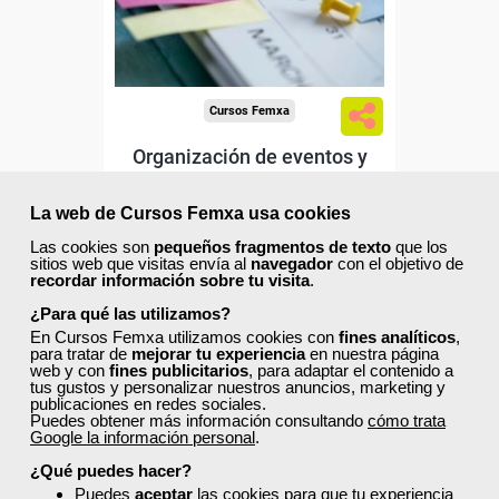
Sector
-Hosteleria y Turismo.
Cursos Femxa
Organización de eventos y
protocolo
La web de Cursos Femxa usa cookies
Las cookies son
pequeños fragmentos de texto
que los
Curso Gratuito
sitios web que visitas envía al
navegador
con el objetivo de
65 horas
recordar información sobre tu visita
.
Online (toda España)
¿Para qué las utilizamos?
En Cursos Femxa utilizamos cookies con
fines analíticos
,
Ver curso
para tratar de
mejorar tu experiencia
en nuestra página
web y con
fines publicitarios
, para adaptar el contenido a
tus gustos y personalizar nuestros anuncios, marketing y
publicaciones en redes sociales.
20
306
Puedes obtener más información consultando
cómo trata
Google la información personal
.
¿Qué puedes hacer?
Puedes
aceptar
las cookies para que tu experiencia