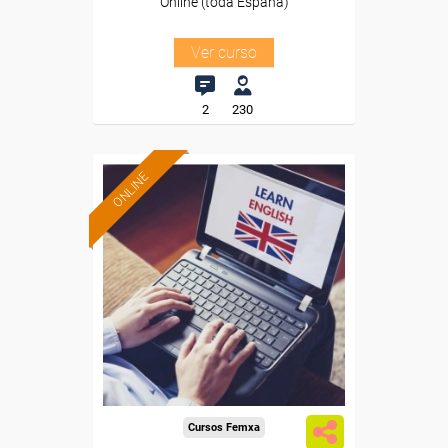
Online (toda España)
Ver curso
2
230
ONLINE
Formación 100%
subvencionada.
Para desempleados,
trabajadores y autónomos.
Sector
-Transporte y Logística.
Cursos Femxa