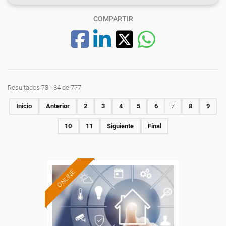
COMPARTIR
Resultados 73 - 84 de 777
Inicio
Anterior
2
3
4
5
6
7
8
9
10
11
Siguiente
Final
ONLINE
Formación 100%
subvencionada.