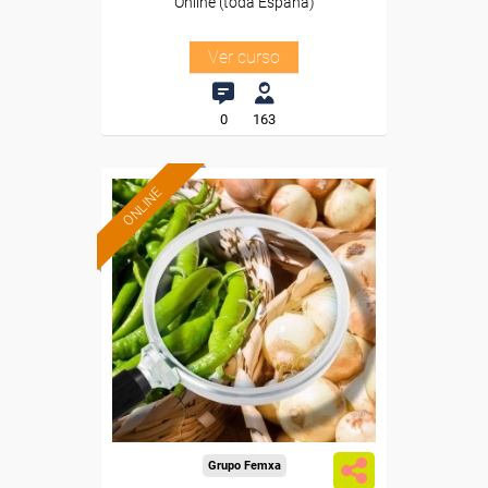
Online (toda España)
Ver curso
0
163
ONLINE
Formación 100%
subvencionada.
Para desempleados,
trabajadores y autónomos.
Sector
-Agricultura y Ganadería.
Grupo Femxa