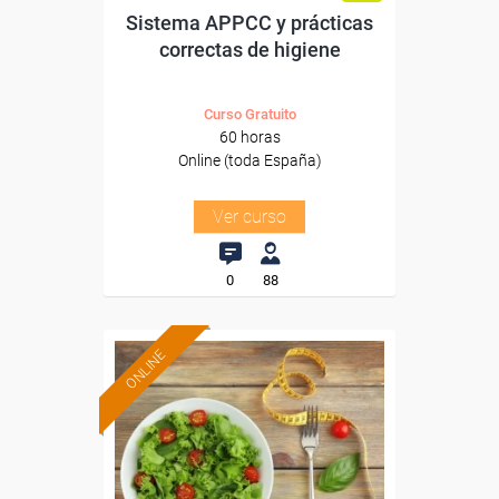
Sistema APPCC y prácticas
correctas de higiene
Curso Gratuito
60 horas
Online (toda España)
Ver curso
0
88
ONLINE
Formación 100%
subvencionada.
Para desempleados,
trabajadores y autónomos.