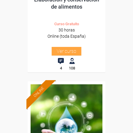
de alimentos
Curso Gratuito
30 horas
Online (toda España)
Ver curso
4
108
ONLINE
Formación 100%
subvencionada.
Para desempleados,
trabajadores y autónomos.