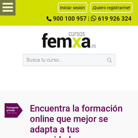
Iniciar sesión
¡Quiero registrarme!
900 100 957
|
619 926 324
Encuentra la formación
online que mejor se
adapta a tus