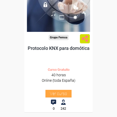
Para desempleados,
trabajadores y autónomos.
Sector
-Metal.
Grupo Femxa
Protocolo KNX para domótica
Curso Gratuito
40 horas
Online (toda España)
Ver curso
0
242