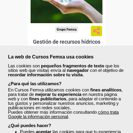
Sector
-Agricultura y Ganadería.
Grupo Femxa
Gestión de recursos hídricos
La web de Cursos Femxa usa cookies
Las cookies son
pequeños fragmentos de texto
que los
Curso Gratuito
sitios web que visitas envía al
navegador
con el objetivo de
60 horas
recordar información sobre tu visita
.
Online (toda España)
¿Para qué las utilizamos?
En Cursos Femxa utilizamos cookies con
fines analíticos
,
Ver curso
para tratar de
mejorar tu experiencia
en nuestra página
web y con
fines publicitarios
, para adaptar el contenido a
tus gustos y personalizar nuestros anuncios, marketing y
publicaciones en redes sociales.
0
88
Puedes obtener más información consultando
cómo trata
Google la información personal
.
¿Qué puedes hacer?
Puedes
aceptar
las cookies para que tu experiencia