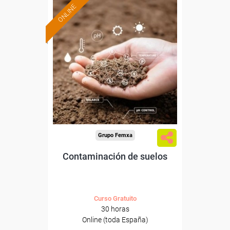
ONLINE
Formación 100%
subvencionada.
Para desempleados,
trabajadores y autónomos.
Sector
-Agricultura y Ganadería.
Grupo Femxa
Contaminación de suelos
Curso Gratuito
30 horas
Online (toda España)