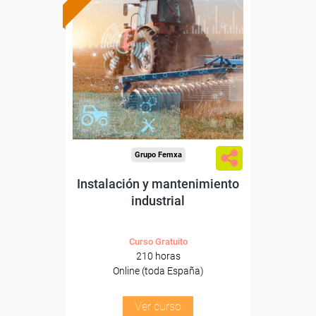
Formación 100%
subvencionada.
Para desempleados,
trabajadores y autónomos.
Sector
-Agricultura y Ganadería.
Grupo Femxa
Instalación y mantenimiento
industrial
Curso Gratuito
210 horas
Online (toda España)
Ver curso