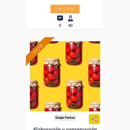
Ver curso
0
80
ONLINE
Formación 100%
subvencionada.
Para desempleados,
trabajadores y autónomos.
Sector
-Agricultura y Ganadería.
Grupo Femxa
Elaboración y conservación