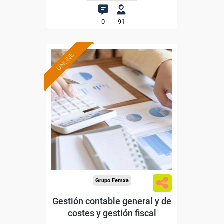
0
91
ONLINE
Formación 100%
subvencionada.
Para desempleados,
trabajadores y autónomos.
Sector
-Administración.
Grupo Femxa
Gestión contable general y de
costes y gestión fiscal