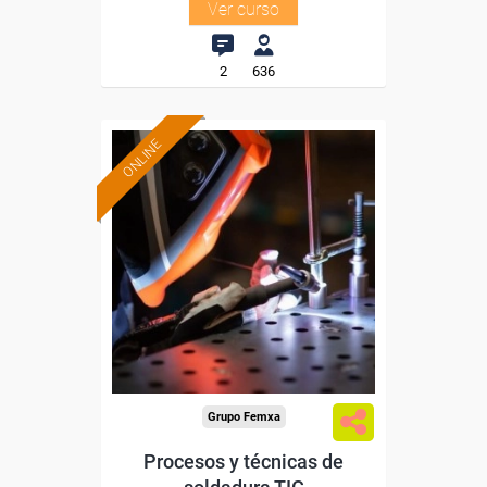
Ver curso
2
636
ONLINE
Formación 100%
subvencionada.
Para desempleados,
trabajadores y autónomos.
Sector
-Metal.
Grupo Femxa
Procesos y técnicas de