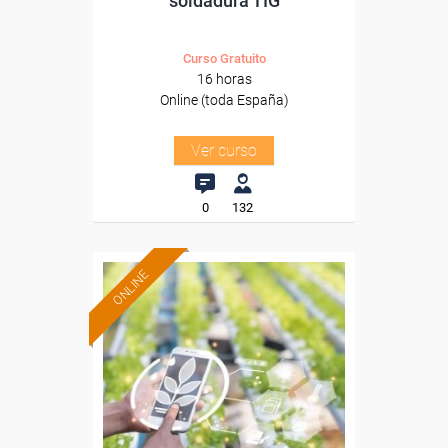
soldadura TIG
Curso Gratuito
16 horas
Online (toda España)
Ver curso
0
132
ONLINE
Formación 100%
subvencionada.
Para desempleados,
trabajadores y autónomos.
Sector