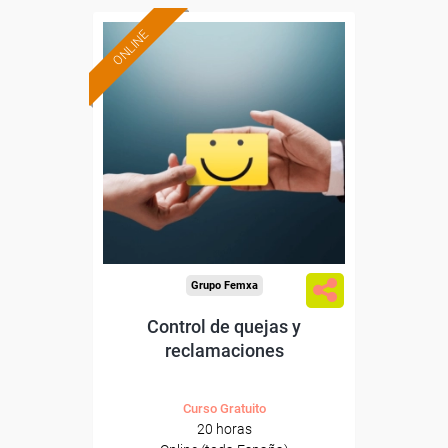
ONLINE
Formación 100%
subvencionada.
Para desempleados,
trabajadores y autónomos.
Sector
-Hosteleria y Turismo.
Grupo Femxa
Control de quejas y
reclamaciones
Curso Gratuito
20 horas