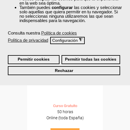
ONLINE
en la web sea óptima.
También puedes
configurar
las cookies y seleccionar
Formación 100%
solo aquellas que quiera permitir en tu navegador. Si
subvencionada.
no seleccionas ninguna utilizaremos las que sean
indispensables para la navegación.
Para desempleados,
Consulta nuestra
Política de cookies
trabajadores y autónomos.
Política de privacidad
◮
Configuración
Sector
-Administración.
Permitir cookies
Permitir todas las cookies
Grupo Femxa
Rechazar
Planificación de proyectos
Curso Gratuito
50 horas
Online (toda España)