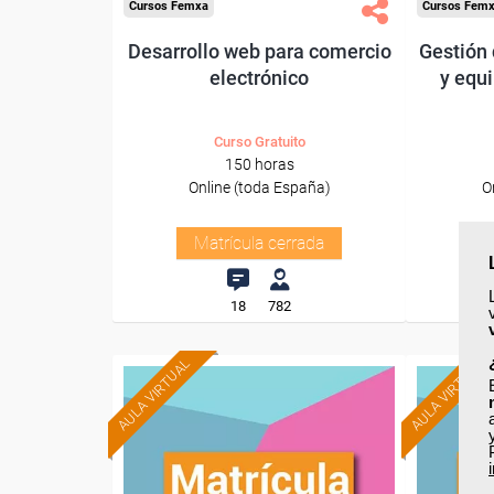
Cursos Femxa
Cursos Fem
Desarrollo web para comercio
Gestión 
electrónico
y equ
Curso Gratuito
150 horas
Online (toda España)
O
Matrícula cerrada
18
782
AULA VIRTUAL
AULA VIRTUAL