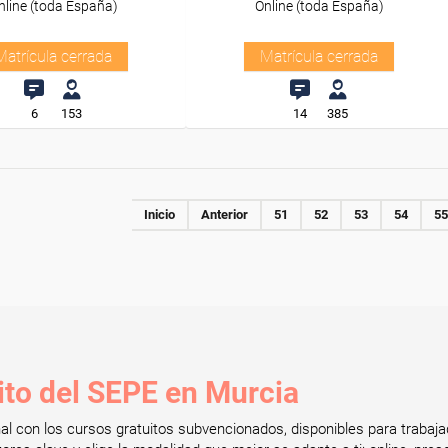
nline (toda España)
Online (toda España)
Matrícula cerrada
Matrícula cerrada
6
153
14
385
Inicio
Anterior
51
52
53
54
55
ito del SEPE en Murcia
onal con los cursos gratuitos subvencionados, disponibles para tra