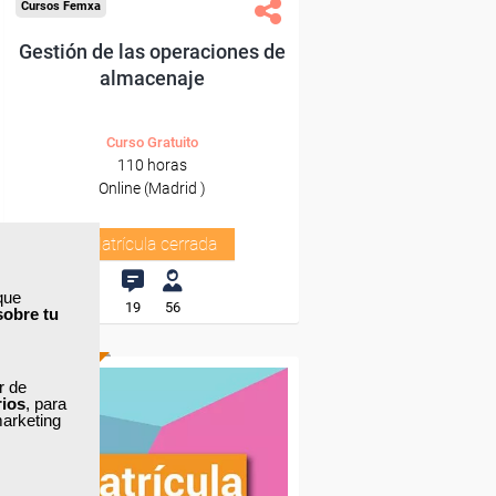
Cursos Femxa
Gestión de las operaciones de
almacenaje
Curso Gratuito
110 horas
Online (Madrid )
Matrícula cerrada
que
19
56
sobre tu
ONLINE
ar de
rios
, para
marketing