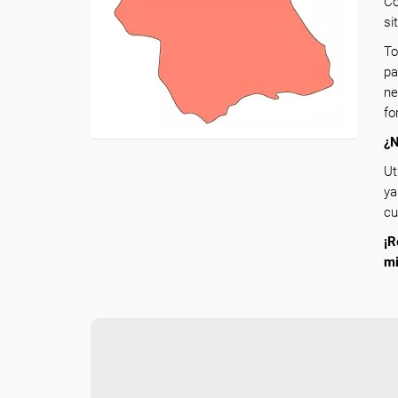
Co
si
To
pa
ne
fo
¿N
Ut
ya
cu
¡R
m