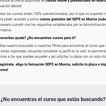
nsulta la oferta disponible de
cursos online y presenciales en Murci
tuación laboral.
dos los cursos están 100% subvencionados, por lo que no suponen n
ra poder acceder a estos
cursos gratuitos del SEPE en Murcia (sub
cesario cumplir con los requisitos establecidos por la Administració
rmativa.
ecesitas ayuda? ¿No encuentras cursos para ti?
iliza nuestro buscador o nuestros filtros para encontrar el curso que m
 estás registrado, recuerda completar tu perfil en la web: te permitirá
rsos a los que puedes acceder y así solicitar tu plaza con un solo clic
egístrate, elige tu formación SEPE en Murcia, solicita tu plaza e im
ismo!
¿No encuentras el curso que estás buscando?