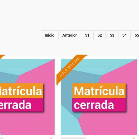
Inicio
Anterior
51
52
53
54
55
AULA VIRTUAL