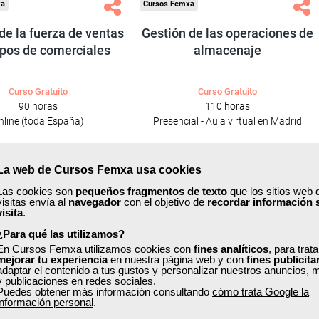
xa
Cursos Femxa
de la fuerza de ventas
Gestión de las operaciones de
ipos de comerciales
almacenaje
Curso Gratuito
Curso Gratuito
90 horas
110 horas
nline (toda España)
Presencial - Aula virtual en Madrid
Matrícula cerrada
Matrícula cerrada
La web de Cursos Femxa usa cookies
Las cookies son
pequeños fragmentos de texto
que los sitios web 
0
1
0
0
visitas envía al
navegador
con el objetivo de
recordar información 
visita
.
TÍTULO OFICIAL
¿Para qué las utilizamos?
En Cursos Femxa utilizamos cookies con
fines analíticos
, para trat
mejorar tu experiencia
en nuestra página web y con
fines publicita
adaptar el contenido a tus gustos y personalizar nuestros anuncios, 
y publicaciones en redes sociales.
Puedes obtener más información consultando
cómo trata Google la
información personal
.