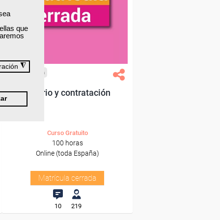
 sea
ellas que
izaremos
◮
ración
Cursos Femxa
Salario y contratación
ar
Curso Gratuito
100 horas
Online (toda España)
Matrícula cerrada
10
219