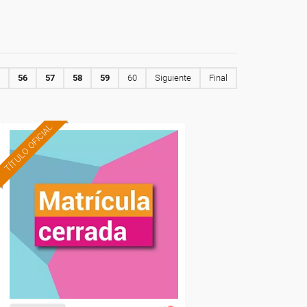
56
57
58
59
60
Siguiente
Final
TÍTULO OFICIAL