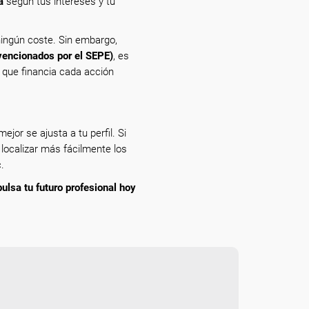
a
según tus intereses y tu
ingún coste. Sin embargo,
vencionados por el SEPE)
, es
n que financia cada acción
ejor se ajusta a tu perfil. Si
 localizar más fácilmente los
.
pulsa tu futuro profesional hoy