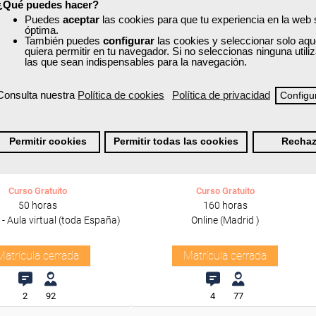
¿Qué puedes hacer?
Puedes
aceptar
las cookies para que tu experiencia en la web
óptima.
También puedes
configurar
las cookies y seleccionar solo aqu
quiera permitir en tu navegador. Si no seleccionas ninguna util
las que sean indispensables para la navegación.
Consulta nuestra
Política de cookies
Política de privacidad
Configu
xa
Cursos Femxa
razgo y gestión del
Operaciones de venta
Permitir cookies
Permitir todas las cookies
Rechaz
cambio
Curso Gratuito
Curso Gratuito
50 horas
160 horas
 - Aula virtual (toda España)
Online (Madrid )
Matrícula cerrada
Matrícula cerrada
2
92
4
77