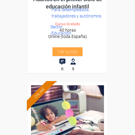
educación infantil
Para desempleados,
trabajadores y autónomos.
Curso Gratuito
Sector
40 horas
-Educación.
Online (toda España)
Ver curso
0
5
ONLINE