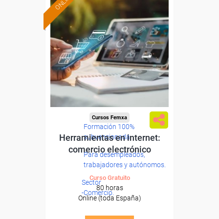
ONLINE
Cursos Femxa
Formación 100%
Herramientas en internet:
subvencionada.
comercio electrónico
Para desempleados,
trabajadores y autónomos.
Curso Gratuito
Sector
80 horas
-Comercio.
Online (toda España)