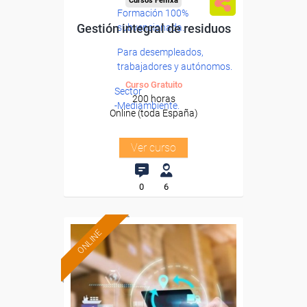
Cursos Femxa
Formación 100%
Gestión integral de residuos
subvencionada.
Para desempleados,
trabajadores y autónomos.
Curso Gratuito
Sector
200 horas
-Mediambiente.
Online (toda España)
Ver curso
0
6
ONLINE