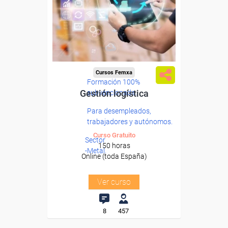
Cursos Femxa
Formación 100%
Gestión logística
subvencionada.
Para desempleados,
trabajadores y autónomos.
Curso Gratuito
Sector
150 horas
-Metal.
Online (toda España)
Ver curso
8
457