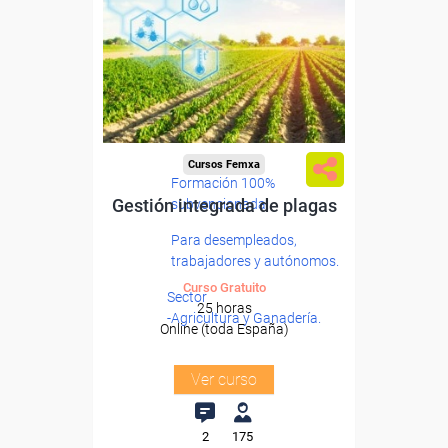
Cursos Femxa
Formación 100%
Gestión integrada de plagas
subvencionada.
Para desempleados,
trabajadores y autónomos.
Curso Gratuito
Sector
25 horas
-Agricultura y Ganadería.
Online (toda España)
Ver curso
2
175