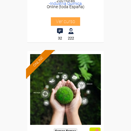
200 horas
-Industria Química.
Online (toda España)
Ver curso
32
222
ONLINE