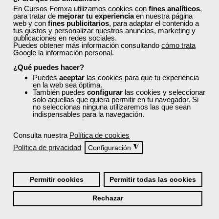
En Cursos Femxa utilizamos cookies con
fines analíticos
,
para tratar de
mejorar tu experiencia
en nuestra página
web y con
fines publicitarios
, para adaptar el contenido a
tus gustos y personalizar nuestros anuncios, marketing y
publicaciones en redes sociales.
Puedes obtener más información consultando
cómo trata
Google la información personal
.
Cursos Femxa
¿Qué puedes hacer?
Formación 100%
Puedes
aceptar
las cookies para que tu experiencia
Habilidades sociales:
subvencionada.
en la web sea óptima.
comunicación, inteligencia
También puedes
configurar
las cookies y seleccionar
Para desempleados,
solo aquellas que quiera permitir en tu navegador. Si
emocional y...
trabajadores y autónomos.
no seleccionas ninguna utilizaremos las que sean
indispensables para la navegación.
Curso Gratuito
Sector
20 horas
-Otros Servicios.
Consulta nuestra
Política de cookies
Online (toda España)
Política de privacidad
◮
Configuración
Ver curso
Permitir cookies
Permitir todas las cookies
0
187
Rechazar