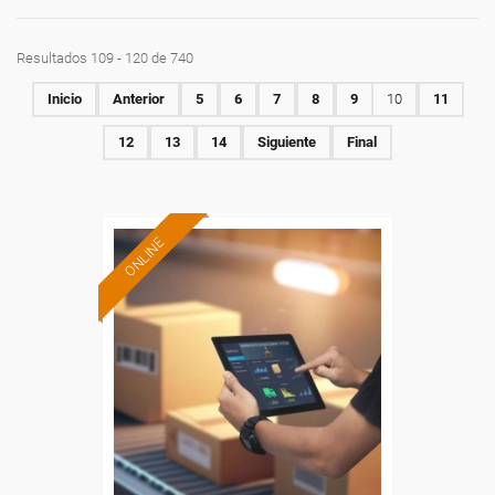
Resultados 109 - 120 de 740
Inicio
Anterior
5
6
7
8
9
10
11
12
13
14
Siguiente
Final
ONLINE