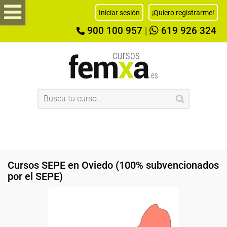
Iniciar sesión
¡Quiero registrarme!
900 100 957
|
619 926 324
Cursos SEPE en Oviedo (100% subvencionados
por el SEPE)