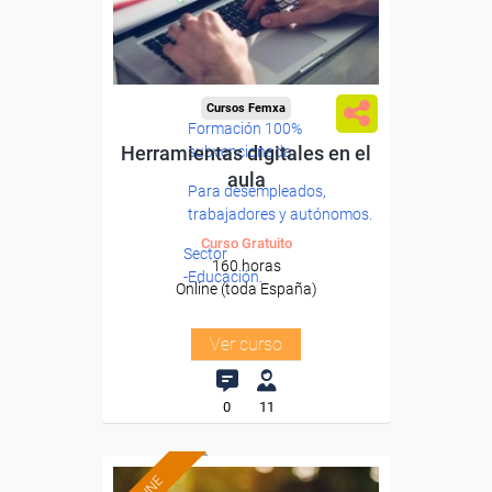
Cursos Femxa
Formación 100%
Herramientas digitales en el
subvencionada.
aula
Para desempleados,
trabajadores y autónomos.
Curso Gratuito
Sector
160 horas
-Educación.
Online (toda España)
Ver curso
0
11