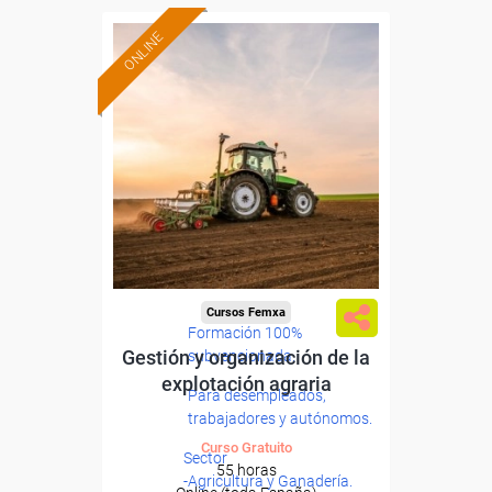
ONLINE
Cursos Femxa
Formación 100%
Gestión y organización de la
subvencionada.
explotación agraria
Para desempleados,
trabajadores y autónomos.
Curso Gratuito
Sector
55 horas
-Agricultura y Ganadería.