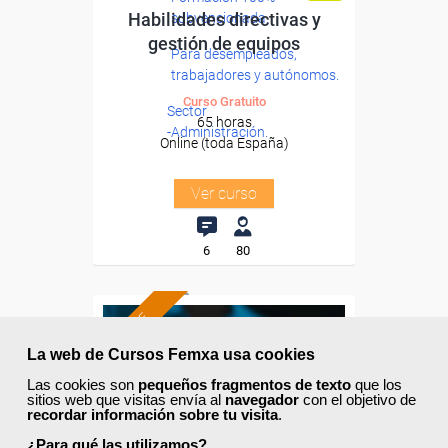
Habilidades directivas y
subvencionada.
gestión de equipos
Para desempleados,
trabajadores y autónomos.
Curso Gratuito
Sector
65 horas
-Administración.
Online (toda España)
Ver curso
6
80
ONLINE
La web de Cursos Femxa usa cookies
Las cookies son
pequeños fragmentos de texto
que los
sitios web que visitas envía al
navegador
con el objetivo de
recordar información sobre tu visita
.
¿Para qué las utilizamos?