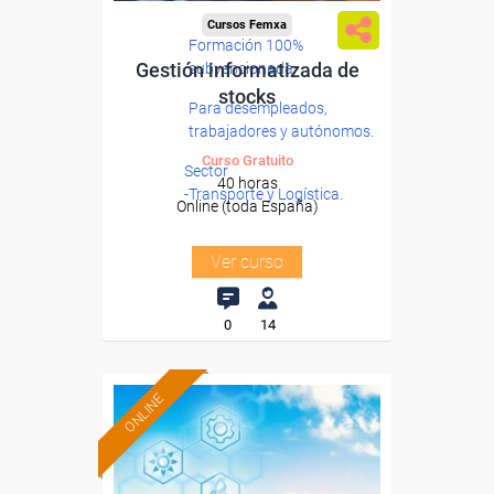
Cursos Femxa
Formación 100%
Gestión informatizada de
subvencionada.
stocks
Para desempleados,
trabajadores y autónomos.
Curso Gratuito
Sector
40 horas
-Transporte y Logística.
Online (toda España)
Ver curso
0
14
ONLINE