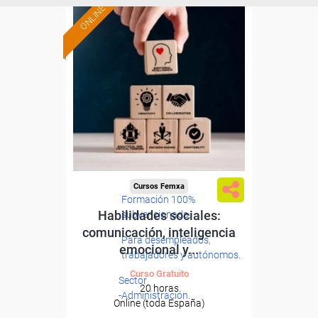
ONLINE
Cursos Femxa
Formación 100%
Habilidades sociales:
subvencionada.
comunicación, inteligencia
Para desempleados,
emocional y...
trabajadores y autónomos.
Curso Gratuito
Sector
20 horas
-Administración.
Online (toda España)