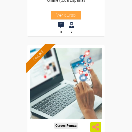
Online (toda España)
Ver curso
0
7
ONLINE
Formación 100%
subvencionada.
Para desempleados,
trabajadores y autónomos.
Sector
-Administración.
Cursos Femxa