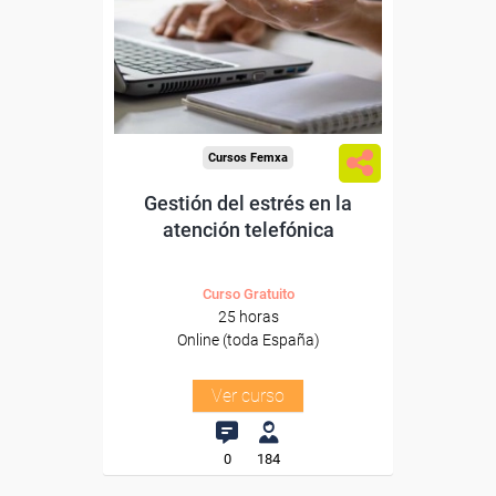
trabajadores y autónomos.
Sector
-Otros Servicios.
Cursos Femxa
Gestión del estrés en la
atención telefónica
Curso Gratuito
25 horas
Online (toda España)
Ver curso
0
184