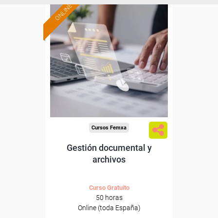
ONLINE
Formación 100%
subvencionada.
Para desempleados,
trabajadores y autónomos.
Sector
-Administración.
Cursos Femxa
Gestión documental y
archivos
Curso Gratuito
50 horas
Online (toda España)