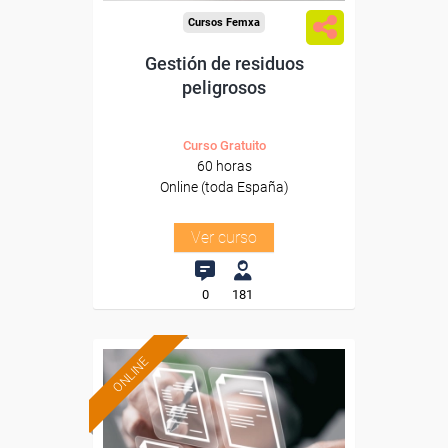
Cursos Femxa
Gestión de residuos
peligrosos
Curso Gratuito
60 horas
Online (toda España)
Ver curso
0
181
ONLINE
Formación 100%
subvencionada.