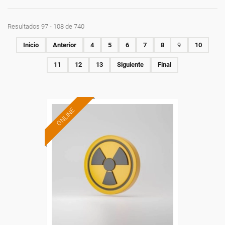
Resultados 97 - 108 de 740
Inicio
Anterior
4
5
6
7
8
9
10
11
12
13
Siguiente
Final
ONLINE
Formación 100%
subvencionada.
Para desempleados,
trabajadores y autónomos.
Sector
-Construcción e industrias
Extractivas.