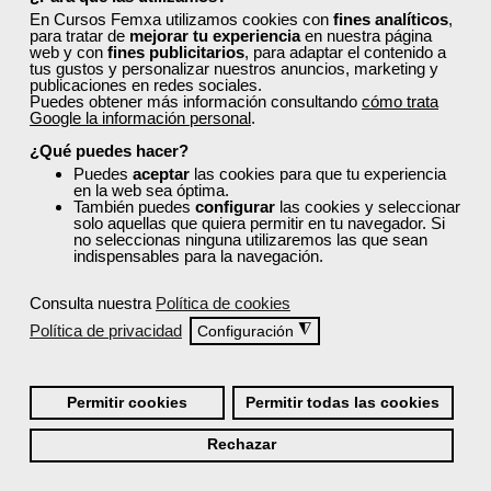
En Cursos Femxa utilizamos cookies con
fines analíticos
,
para tratar de
mejorar tu experiencia
en nuestra página
Sector
web y con
fines publicitarios
, para adaptar el contenido a
-Transporte y Logística.
tus gustos y personalizar nuestros anuncios, marketing y
publicaciones en redes sociales.
Puedes obtener más información consultando
cómo trata
Google la información personal
.
Cursos Femxa
¿Qué puedes hacer?
Puedes
aceptar
las cookies para que tu experiencia
Gestión del transporte en la
en la web sea óptima.
empresa
También puedes
configurar
las cookies y seleccionar
solo aquellas que quiera permitir en tu navegador. Si
no seleccionas ninguna utilizaremos las que sean
indispensables para la navegación.
Curso Gratuito
50 horas
Consulta nuestra
Política de cookies
Online (toda España)
Política de privacidad
◮
Configuración
Ver curso
Permitir cookies
Permitir todas las cookies
14
580
Rechazar