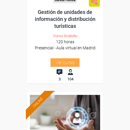
Cursos Femxa
Gestión de unidades de
información y distribución
turísticas
Curso Gratuito
120 horas
Presencial - Aula virtual en Madrid
Ver curso
3
104
ONLINE
Formación 100%
subvencionada.
Para desempleados,