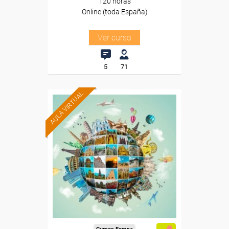
120 horas
Online (toda España)
Ver curso
5
71
AULA VIRTUAL
Formación 100%
subvencionada.
Para desempleados,
trabajadores y autónomos.
Para todos los sectores.