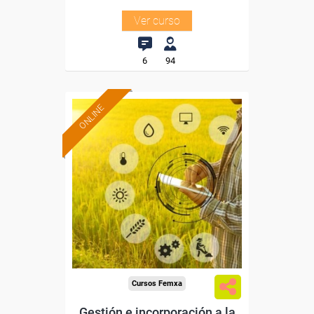
Ver curso
6
94
ONLINE
Formación 100%
subvencionada.
Para desempleados,
trabajadores y autónomos.
Sector
-Agricultura y Ganadería.
Cursos Femxa
Gestión e incorporación a la