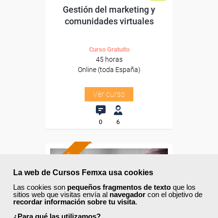
Gestión del marketing y
comunidades virtuales
Curso Gratuito
45 horas
Online (toda España)
Ver curso
0
6
ONLINE
La web de Cursos Femxa usa cookies
Formación 100%
subvencionada.
Las cookies son
pequeños fragmentos de texto
que los
sitios web que visitas envía al
navegador
con el objetivo de
recordar información sobre tu visita
.
Para desempleados,
trabajadores y autónomos.
¿Para qué las utilizamos?