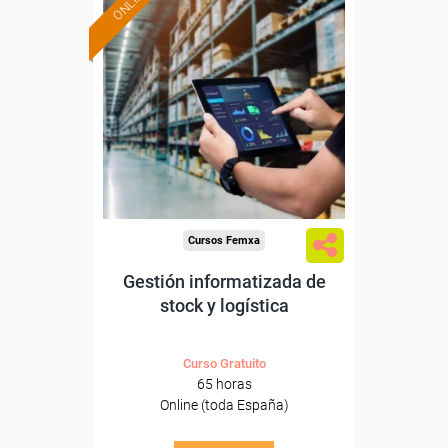
ONLINE
Formación 100%
subvencionada.
Para desempleados,
trabajadores y autónomos.
Sector
-Grandes Almacenes.
Cursos Femxa
Gestión informatizada de
stock y logística
Curso Gratuito
65 horas
Online (toda España)