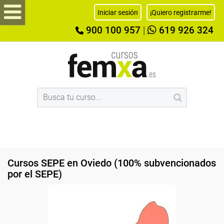
Iniciar sesión
¡Quiero registrarme!
900 100 957
|
619 926 324
Cursos SEPE en Oviedo (100% subvencionados
por el SEPE)