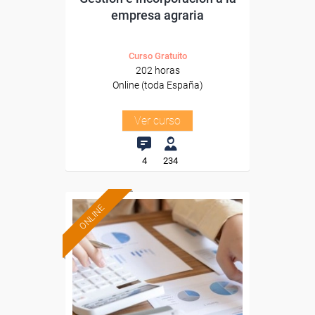
empresa agraria
Curso Gratuito
202 horas
Online (toda España)
Ver curso
4
234
ONLINE
Formación 100%
subvencionada.
Para desempleados,
trabajadores y autónomos.