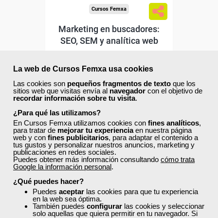
Cursos Femxa
Marketing en buscadores:
SEO, SEM y analítica web
La web de Cursos Femxa usa cookies
Curso Gratuito
45 horas
Las cookies son
pequeños fragmentos de texto
que los
Online (Cataluña )
sitios web que visitas envía al
navegador
con el objetivo de
recordar información sobre tu visita
.
¿Para qué las utilizamos?
Matrícula cerrada
En Cursos Femxa utilizamos cookies con
fines analíticos
,
para tratar de
mejorar tu experiencia
en nuestra página
web y con
fines publicitarios
, para adaptar el contenido a
0
283
tus gustos y personalizar nuestros anuncios, marketing y
publicaciones en redes sociales.
Puedes obtener más información consultando
cómo trata
Google la información personal
.
ONLINE
¿Qué puedes hacer?
Puedes
aceptar
las cookies para que tu experiencia
en la web sea óptima.
También puedes
configurar
las cookies y seleccionar
solo aquellas que quiera permitir en tu navegador. Si