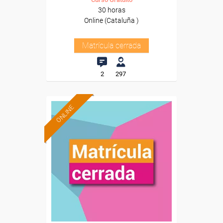
30 horas
Online (Cataluña )
Matrícula cerrada
2
297
ONLINE