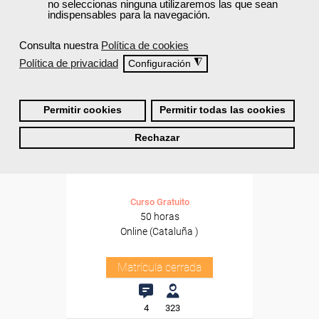
no seleccionas ninguna utilizaremos las que sean
indispensables para la navegación.
Consulta nuestra
Política de cookies
Política de privacidad
◮
Configuración
Permitir cookies
Permitir todas las cookies
Cursos Femxa
Rechazar
Agente de igualdad
Curso Gratuito
50 horas
Online (Cataluña )
Matrícula cerrada
4
323