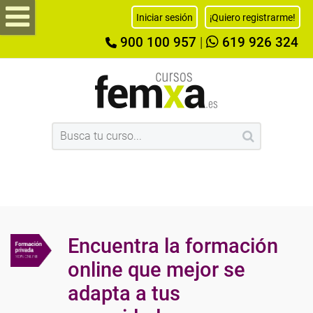
Iniciar sesión
¡Quiero registrarme!
900 100 957
|
619 926 324
Encuentra la formación
online que mejor se
adapta a tus