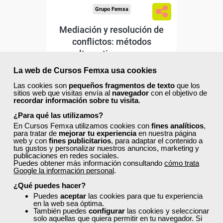
Grupo Femxa
Mediación y resolución de
conflictos: métodos
alternativos para...
La web de Cursos Femxa usa cookies
Curso Gratuito
35 horas
Las cookies son
pequeños fragmentos de texto
que los
Online (toda España)
sitios web que visitas envía al
navegador
con el objetivo de
recordar información sobre tu visita
.
¿Para qué las utilizamos?
Matrícula cerrada
En Cursos Femxa utilizamos cookies con
fines analíticos
,
para tratar de
mejorar tu experiencia
en nuestra página
web y con
fines publicitarios
, para adaptar el contenido a
0
24
tus gustos y personalizar nuestros anuncios, marketing y
publicaciones en redes sociales.
Puedes obtener más información consultando
cómo trata
Google la información personal
.
ONLINE
¿Qué puedes hacer?
Puedes
aceptar
las cookies para que tu experiencia
en la web sea óptima.
También puedes
configurar
las cookies y seleccionar
solo aquellas que quiera permitir en tu navegador. Si