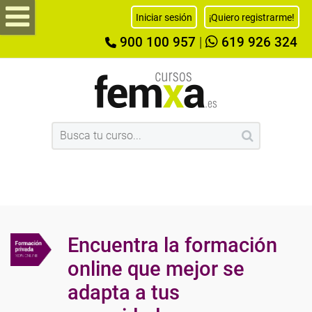
Iniciar sesión
¡Quiero registrarme!
900 100 957
|
619 926 324
Encuentra la formación
online que mejor se
adapta a tus