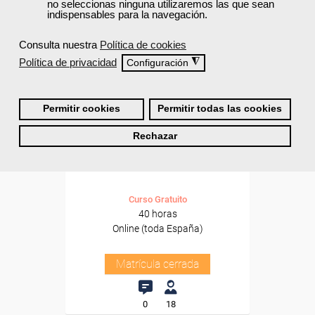
no seleccionas ninguna utilizaremos las que sean
indispensables para la navegación.
Consulta nuestra
Política de cookies
Política de privacidad
◮
Configuración
Permitir cookies
Permitir todas las cookies
Grupo Femxa
Rechazar
Ciberseguridad laboral y
personal
Curso Gratuito
40 horas
Online (toda España)
Matrícula cerrada
0
18