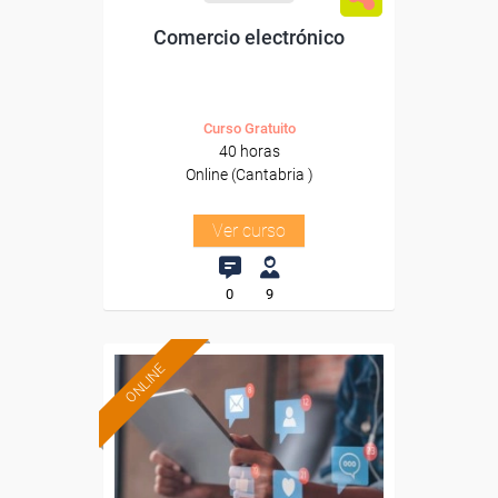
Comercio electrónico
Curso Gratuito
40 horas
Online (Cantabria )
Ver curso
0
9
ONLINE
Formación 100%
subvencionada.
Para desempleados,