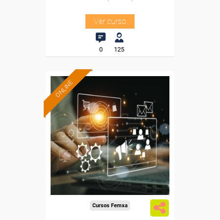
Ver curso
0
125
ONLINE
Formación 100%
subvencionada.
Para trabajadores y
autónomos de Madrid.
Para todos los sectores.
Cursos Femxa