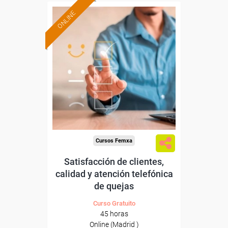
ONLINE
Formación 100%
subvencionada.
Para desempleados,
trabajadores y autónomos
de Madrid.
Para todos los sectores.
Cursos Femxa
Satisfacción de clientes,
calidad y atención telefónica
de quejas
Curso Gratuito
45 horas
Online (Madrid )