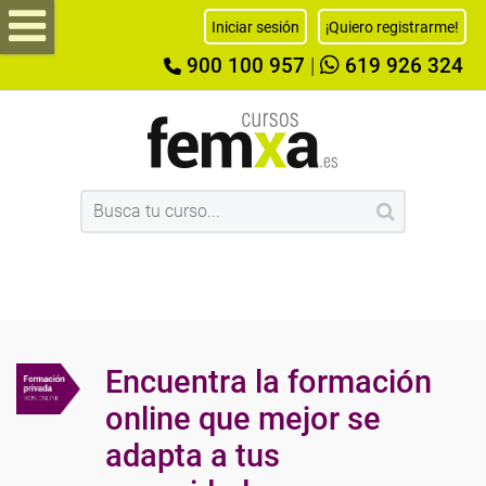
Iniciar sesión
¡Quiero registrarme!
900 100 957
|
619 926 324
Encuentra la formación
online que mejor se
adapta a tus