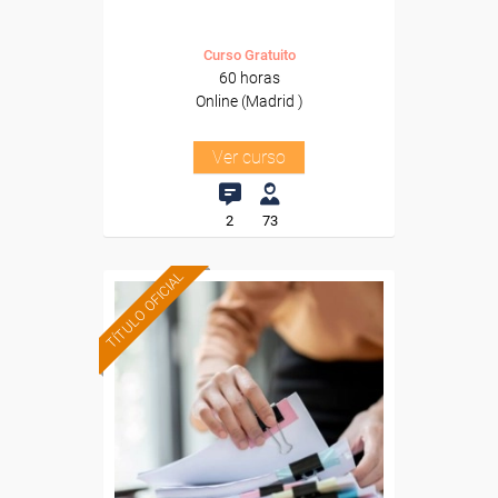
Curso Gratuito
60 horas
Online (Madrid )
Ver curso
2
73
TÍTULO OFICIAL
Formación 100%
subvencionada.
Para desempleados,
trabajadores y autónomos
de Cataluña.
Para todos los sectores.