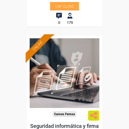
Ver curso
0
179
ONLINE
Formación 100%
subvencionada.
Para desempleados,
trabajadores y autónomos
de Madrid.
Para todos los sectores.
Cursos Femxa
Seguridad informática y firma