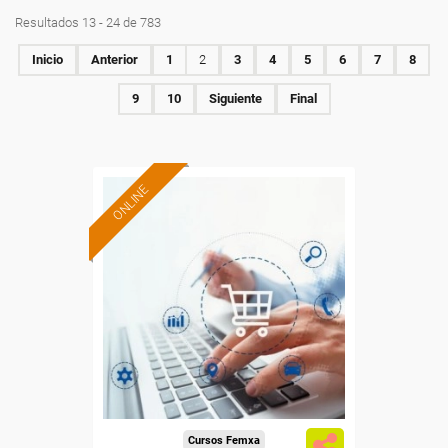
Resultados 13 - 24 de 783
Inicio
Anterior
1
2
3
4
5
6
7
8
9
10
Siguiente
Final
ONLINE
Formación 100%
subvencionada.
Para desempleados,
trabajadores y autónomos
de Cantabria.
Para todos los sectores.
Cursos Femxa