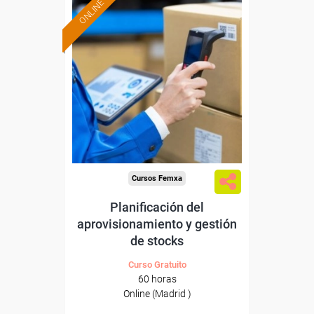
ONLINE
Formación 100%
subvencionada.
Para desempleados,
trabajadores y autónomos
de Madrid.
Para todos los sectores.
Cursos Femxa
Planificación del
aprovisionamiento y gestión
de stocks
Curso Gratuito
60 horas
Online (Madrid )