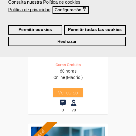
Consulta nuestra
Política de cookies
Para todos los sectores.
Política de privacidad
◮
Configuración
Cursos Femxa
Permitir cookies
Permitir todas las cookies
Herramientas tecnológicas al
Rechazar
servicio de la gestión
comercial de...
Curso Gratuito
60 horas
Online (Madrid )
Ver curso
0
70
ONLINE