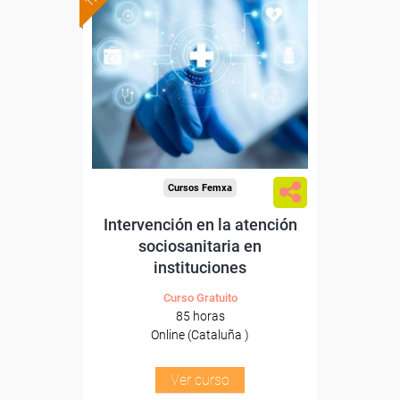
Formación 100%
subvencionada.
Para desempleados,
trabajadores y autónomos
de Cataluña.
Para todos los sectores.
Cursos Femxa
Intervención en la atención
sociosanitaria en
instituciones
Curso Gratuito
85 horas
Online (Cataluña )
Ver curso