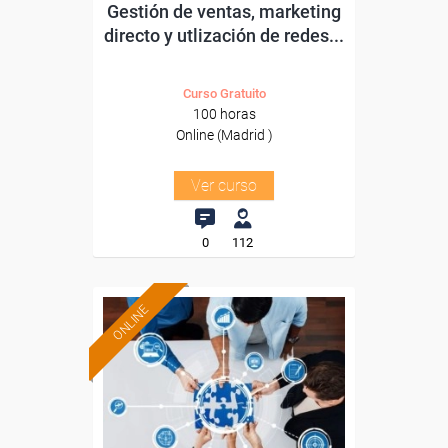
Gestión de ventas, marketing
directo y utlización de redes...
Curso Gratuito
100 horas
Online (Madrid )
Ver curso
0
112
ONLINE
Formación 100%
subvencionada.
Para trabajadores y
autónomos de Madrid.