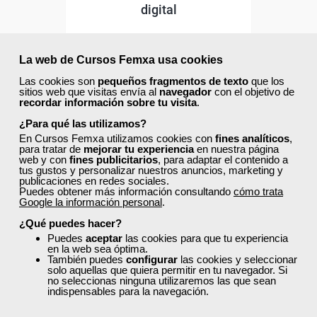
digital
Curso Gratuito
La web de Cursos Femxa usa cookies
50 horas
Online (Madrid )
Las cookies son
pequeños fragmentos de texto
que los
sitios web que visitas envía al
navegador
con el objetivo de
recordar información sobre tu visita
.
Ver curso
¿Para qué las utilizamos?
En Cursos Femxa utilizamos cookies con
fines analíticos
,
para tratar de
mejorar tu experiencia
en nuestra página
2
94
web y con
fines publicitarios
, para adaptar el contenido a
tus gustos y personalizar nuestros anuncios, marketing y
publicaciones en redes sociales.
Puedes obtener más información consultando
cómo trata
Google la información personal
.
ONLINE
¿Qué puedes hacer?
Formación 100%
Puedes
aceptar
las cookies para que tu experiencia
subvencionada.
en la web sea óptima.
También puedes
configurar
las cookies y seleccionar
solo aquellas que quiera permitir en tu navegador. Si
Para desempleados,
no seleccionas ninguna utilizaremos las que sean
trabajadores y autónomos
indispensables para la navegación.
de Madrid.