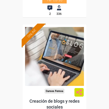
2
336
ONLINE
Formación 100%
subvencionada.
Para trabajadores y
autónomos de Madrid.
Para todos los sectores.
Cursos Femxa
Creación de blogs y redes
sociales