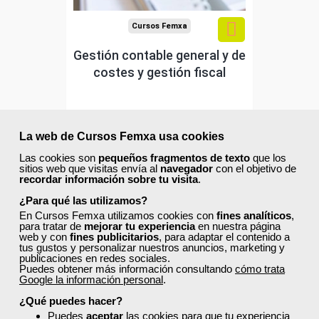
Cursos Femxa
Gestión contable general y de
costes y gestión fiscal
Curso Gratuito
60 horas
La web de Cursos Femxa usa cookies
Online (toda España)
Las cookies son
pequeños fragmentos de texto
que los
sitios web que visitas envía al
navegador
con el objetivo de
Ver curso
recordar información sobre tu visita
.
¿Para qué las utilizamos?
En Cursos Femxa utilizamos cookies con
fines analíticos
,
0
82
para tratar de
mejorar tu experiencia
en nuestra página
web y con
fines publicitarios
, para adaptar el contenido a
tus gustos y personalizar nuestros anuncios, marketing y
publicaciones en redes sociales.
ONLINE
Puedes obtener más información consultando
cómo trata
Google la información personal
.
Formación 100%
¿Qué puedes hacer?
subvencionada.
Puedes
aceptar
las cookies para que tu experiencia