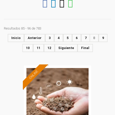
Resultados 85 - 96 de 783
Inicio
Anterior
3
4
5
6
7
8
9
10
11
12
Siguiente
Final
ONLINE
Formación 100%
subvencionada.
Para desempleados,
trabajadores y
autónomos.
Sector