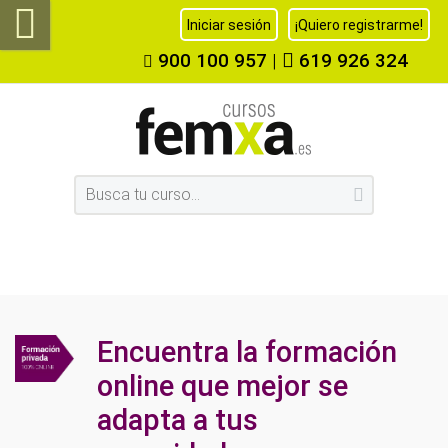
Iniciar sesión
¡Quiero registrarme!
900 100 957
|
619 926 324
Encuentra la formación
online que mejor se
adapta a tus