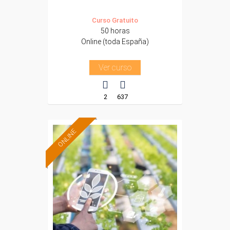
Curso Gratuito
50 horas
Online (toda España)
Ver curso
2
637
ONLINE
Formación 100%
subvencionada.
Para desempleados,
trabajadores y
autónomos.
Sector
-Agricultura y Ganadería.