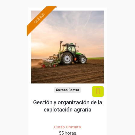
ONLINE
Formación 100%
subvencionada.
Para desempleados,
trabajadores y
autónomos.
Sector
-Agricultura y Ganadería.
Cursos Femxa
Gestión y organización de la
explotación agraria
Curso Gratuito
55 horas