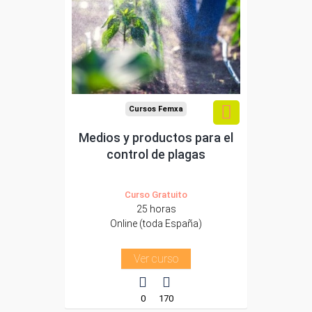
Para desempleados,
trabajadores y
autónomos.
Sector
-Agricultura y Ganadería.
Cursos Femxa
Medios y productos para el
control de plagas
Curso Gratuito
25 horas
Online (toda España)
Ver curso
0
170