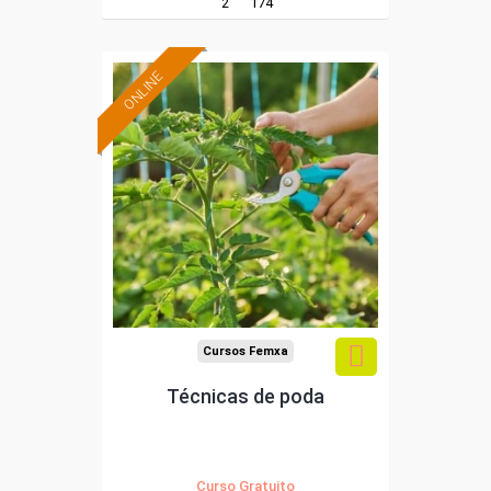
2
174
ONLINE
Formación 100%
subvencionada.
Para desempleados,
trabajadores y
autónomos.
Sector
-Agricultura y Ganadería.
Cursos Femxa
Técnicas de poda
Curso Gratuito