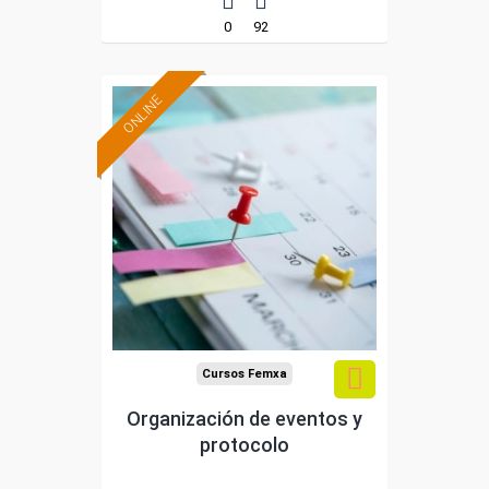
0
92
ONLINE
Formación 100%
subvencionada.
Para desempleados,
trabajadores y
autónomos.
Sector
-Comercio.
Cursos Femxa
Organización de eventos y
protocolo