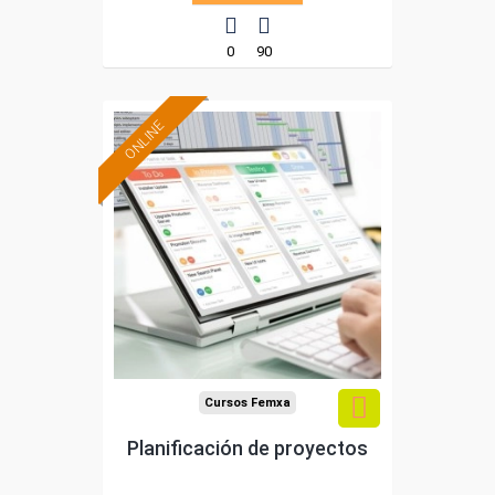
0
90
ONLINE
Formación 100%
subvencionada.
Para desempleados,
trabajadores y
autónomos.
Sector
-Administración.
Cursos Femxa
Planificación de proyectos