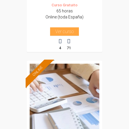
Curso Gratuito
65 horas
Online (toda España)
Ver curso
4
71
ONLINE
Formación 100%
subvencionada.
Para desempleados,
trabajadores y
autónomos.
Sector
-Administración.