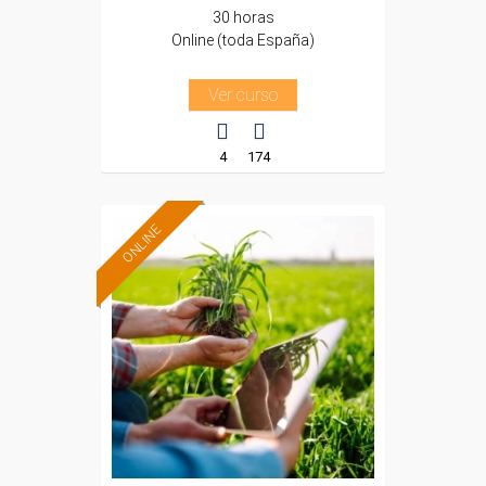
30 horas
Online (toda España)
Ver curso
4
174
ONLINE
Formación 100%
subvencionada.
Para desempleados,
trabajadores y
autónomos.
Sector
-Agricultura y Ganadería.