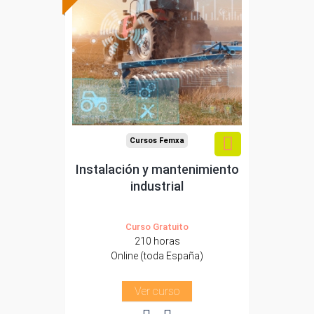
subvencionada.
Para desempleados,
trabajadores y
autónomos.
Sector
-Agricultura y Ganadería.
Cursos Femxa
Instalación y mantenimiento
industrial
Curso Gratuito
210 horas
Online (toda España)
Ver curso