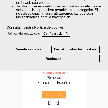
en la web sea óptima.
También puedes
configurar
las cookies y seleccionar
Para desempleados,
solo aquellas que quiera permitir en tu navegador. Si
trabajadores y
no seleccionas ninguna utilizaremos las que sean
autónomos.
indispensables para la navegación.
Sector
-Agricultura y Ganadería.
Consulta nuestra
Política de cookies
Política de privacidad
◮
Configuración
Cursos Femxa
Permitir cookies
Permitir todas las cookies
Gestión integrada de plagas
Rechazar
Curso Gratuito
25 horas
Online (toda España)
Ver curso