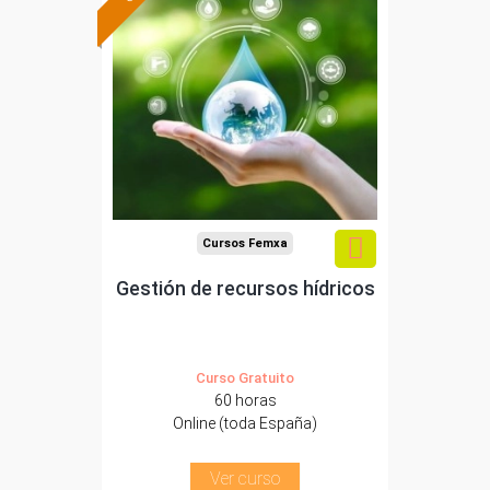
Formación 100%
subvencionada.
Para desempleados,
trabajadores y
autónomos.
Sector
-Agricultura y Ganadería.
Cursos Femxa
Gestión de recursos hídricos
Curso Gratuito
60 horas
Online (toda España)
Ver curso