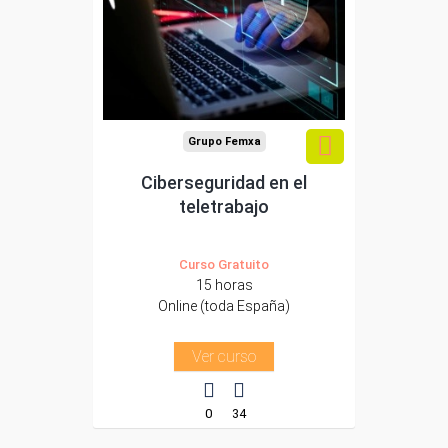
trabajadores y
autónomos.
Sector
-Administración.
Grupo Femxa
Ciberseguridad en el
teletrabajo
Curso Gratuito
15 horas
Online (toda España)
Ver curso
0
34