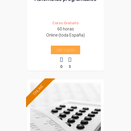
Curso Gratuito
60 horas
Online (toda España)
Ver curso
0
3
ONLINE
Formación 100%
subvencionada.
Para desempleados,
trabajadores y
autónomos.