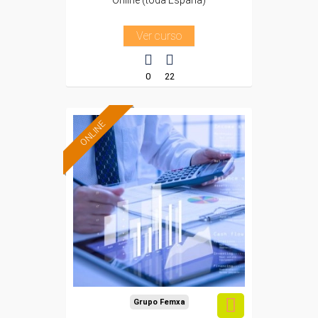
Online (toda España)
Ver curso
0
22
ONLINE
Formación 100%
subvencionada.
Para desempleados,
trabajadores y
autónomos.
Sector
-Finanzas y Seguros.
Grupo Femxa