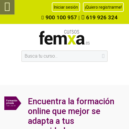
Iniciar sesión
¡Quiero registrarme!
900 100 957
|
619 926 324
Encuentra la formación
online que mejor se
adapta a tus