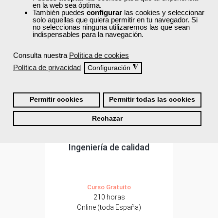
en la web sea óptima.
ONLINE
También puedes
configurar
las cookies y seleccionar
solo aquellas que quiera permitir en tu navegador. Si
no seleccionas ninguna utilizaremos las que sean
Formación 100%
indispensables para la navegación.
subvencionada.
Para desempleados,
Consulta nuestra
Política de cookies
trabajadores y
Política de privacidad
◮
Configuración
autónomos.
Sector
-Metal.
Permitir cookies
Permitir todas las cookies
Rechazar
Grupo Femxa
Ingeniería de calidad
Curso Gratuito
210 horas
Online (toda España)