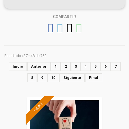
COMPARTIR
Resultados 37 - 48 de 750
Inicio
Anterior
1
2
3
4
5
6
7
8
9
10
Siguiente
Final
ONLINE
Formación 100%
subvencionada.