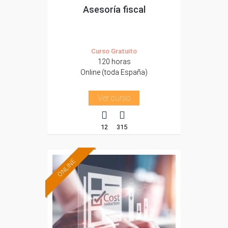
Asesoría fiscal
Curso Gratuito
120 horas
Online (toda España)
Ver curso
12
315
ONLINE
Formación 100%
subvencionada.
Para desempleados,
trabajadores y