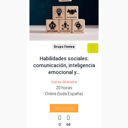
Para desempleados,
trabajadores y
autónomos.
Sector
-Administración.
Grupo Femxa
Habilidades sociales:
comunicación, inteligencia
emocional y...
Curso Gratuito
20 horas
Online (toda España)
Ver curso
0
68