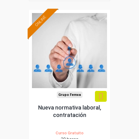
ONLINE
Formación 100%
subvencionada.
Para desempleados,
trabajadores y
autónomos.
Sector
-Administración.
Grupo Femxa
Nueva normativa laboral,
contratación
Curso Gratuito