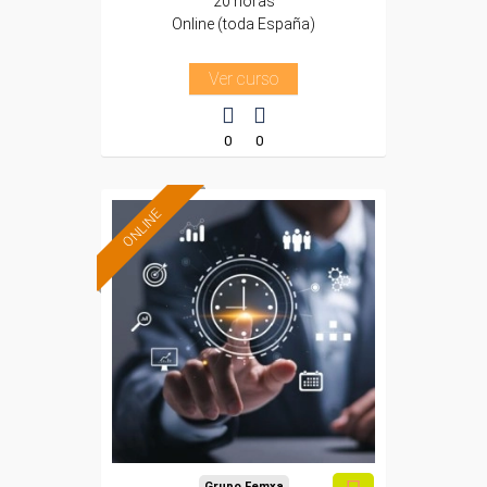
20 horas
Online (toda España)
Ver curso
0
0
ONLINE
Formación 100%
subvencionada.
Para desempleados,
trabajadores y
autónomos.
Sector
-Administración.
Grupo Femxa