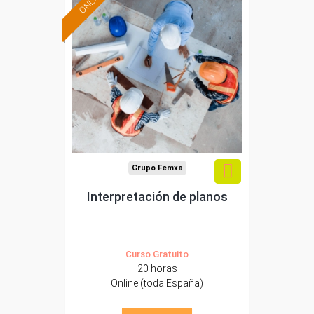
ONLINE
Formación 100%
subvencionada.
Para desempleados,
trabajadores y
autónomos.
Sector
-Construcción e industrias
Extractivas.
Grupo Femxa
Interpretación de planos
Curso Gratuito
20 horas
Online (toda España)