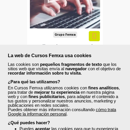
autónomos.
Sector
-Finanzas y Seguros.
Grupo Femxa
Análisis de costes para la
toma de decisiones
La web de Cursos Femxa usa cookies
Las cookies son
pequeños fragmentos de texto
que los
sitios web que visitas envía al
navegador
con el objetivo de
Curso Gratuito
recordar información sobre tu visita
.
56 horas
¿Para qué las utilizamos?
Online (toda España)
En Cursos Femxa utilizamos cookies con
fines analíticos
,
para tratar de
mejorar tu experiencia
en nuestra página
web y con
fines publicitarios
, para adaptar el contenido a
Ver curso
tus gustos y personalizar nuestros anuncios, marketing y
publicaciones en redes sociales.
Puedes obtener más información consultando
cómo trata
Google la información personal
4
443
.
¿Qué puedes hacer?
Puedes
aceptar
las cookies para que tu experiencia