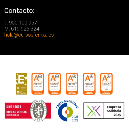
Contacto:
T. 900 100 957
M. 619 926 324
hola
@cursosfemxa.es