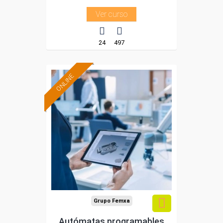
Ver curso
24
497
ONLINE
Formación 100%
subvencionada.
Para desempleados,
trabajadores y
autónomos.
Sector
-Metal.
Grupo Femxa
Autómatas programables