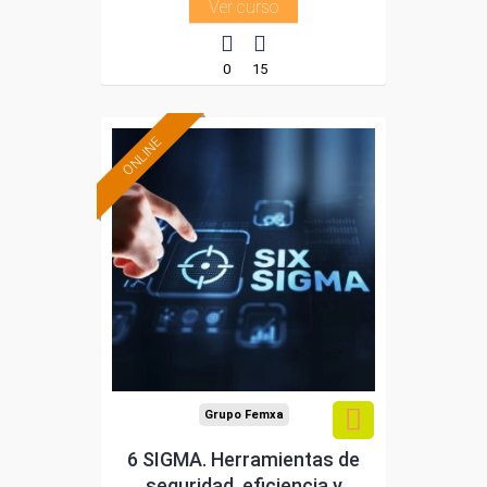
Ver curso
0
15
ONLINE
Formación 100%
subvencionada.
Para desempleados,
trabajadores y
autónomos.
Sector
-Metal.
Grupo Femxa
6 SIGMA. Herramientas de
seguridad, eficiencia y