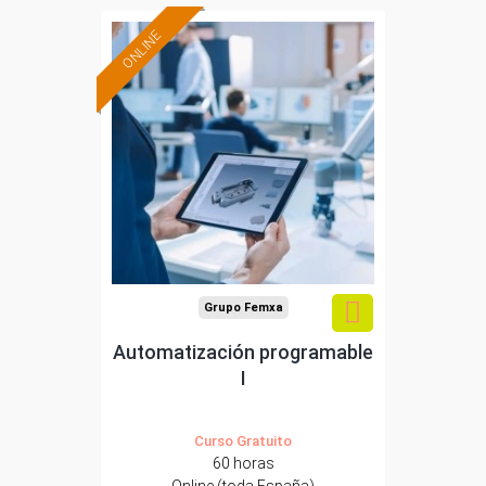
ONLINE
Formación 100%
subvencionada.
Para desempleados,
trabajadores y
autónomos.
Sector
-Construcción e industrias
Extractivas.
Grupo Femxa
Automatización programable
I
Curso Gratuito
60 horas