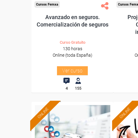
Cursos Femxa
Cursos Fem
Avanzado en seguros.
Pro
Comercialización de seguros
i
Curso Gratuito
130 horas
Online (toda España)
O
Ver curso
4
155
ONLINE
ONLINE
Formación 100%
subvencionada.