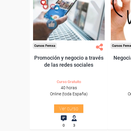
Para desempleados,
Pa
trabajadores y autónomos.
trabajado
Sector
-Información, Comunicación
-Servici
y Artes Gráficas.
Cursos Femxa
Cursos Fem
Promoción y negocio a través
Negocia
de las redes sociales
Curso Gratuito
40 horas
Online (toda España)
O
Ver curso
0
3