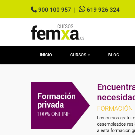
900 100 957
|
619 926 324
INICIO
CURSOS
BLOG
Encuentra
necesida
FORMACIÓN 
Los cursos gratuito
desempleados resid
a esta formación gr