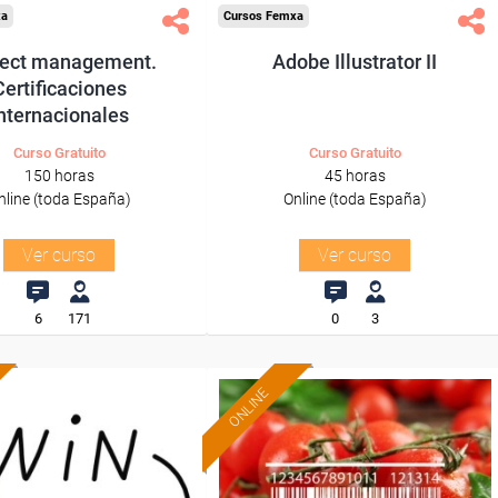
xa
Cursos Femxa
ject management.
Adobe Illustrator II
Certificaciones
nternacionales
Curso Gratuito
Curso Gratuito
150 horas
45 horas
nline (toda España)
Online (toda España)
Ver curso
Ver curso
6
171
0
3
ONLINE
Formación 100%
Formación 100%
subvencionada.
subvencionada.