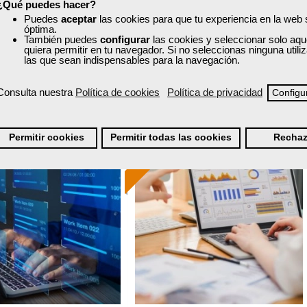
¿Qué puedes hacer?
100 horas
10 horas
Puedes
aceptar
las cookies para que tu experiencia en la web
nline (toda España)
Online (toda España)
óptima.
También puedes
configurar
las cookies y seleccionar solo aqu
quiera permitir en tu navegador. Si no seleccionas ninguna util
Ver curso
Ver curso
las que sean indispensables para la navegación.
Consulta nuestra
Política de cookies
Política de privacidad
Configu
12
142
0
40
Permitir cookies
Permitir todas las cookies
Rechaz
ONLINE
Formación 100%
Formación 100%
subvencionada.
subvencionada.
ra desempleados,
Para desempleados,
res y autónomos.
trabajadores y autónomos.
Sector
Sector
-Información, Comunicación
-Metal.
y Artes Gráficas.