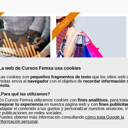
ONLINE
Formación 100%
Formación 100%
subvencionada.
subvencionada.
ra desempleados,
Para desempleados,
res y autónomos.
trabajadores y autónomos.
Sector
Sector
La web de Cursos Femxa usa cookies
inanzas y Seguros.
-Grandes Almacenes.
Las cookies son
pequeños fragmentos de texto
que los sitios web 
visitas envía al
navegador
con el objetivo de
recordar información 
visita
.
xa
Cursos Femxa
¿Para qué las utilizamos?
En Cursos Femxa utilizamos cookies con
fines analíticos
, para trat
ección financiera
Asesoramiento en moda e
mejorar tu experiencia
en nuestra página web y con
fines publicita
adaptar el contenido a tus gustos y personalizar nuestros anuncios, 
imagen personal
y publicaciones en redes sociales.
Puedes obtener más información consultando
cómo trata Google la
información personal
.
Curso Gratuito
Curso Gratuito