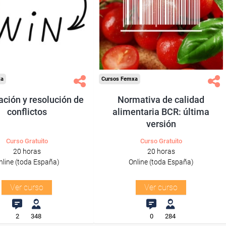
ra desempleados,
Para desempleados,
res y autónomos.
trabajadores y autónomos.
Sector
Sector
os a las Empresas.
-Industria Alimentaria.
xa
Cursos Femxa
ción y resolución de
Normativa de calidad
conflictos
alimentaria BCR: última
versión
Curso Gratuito
Curso Gratuito
20 horas
20 horas
nline (toda España)
Online (toda España)
Ver curso
Ver curso
2
348
0
284