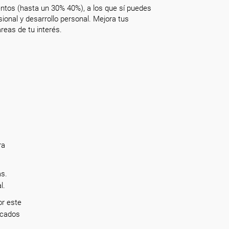
ntos (hasta un 30% 40%), a los que sí puedes
onal y desarrollo personal. Mejora tus
reas de tu interés.
ra
as.
al.
or este
rcados