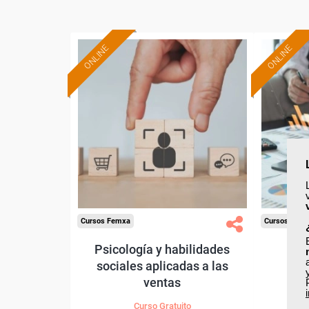
ONLINE
ONLINE
Formación 100%
subvencionada.
Para desempleados,
Pa
trabajadores y autónomos.
trabajado
Sector
-Grandes Almacenes.
-F
Cursos Femxa
Cursos Fem
Psicología y habilidades
Dir
sociales aplicadas a las
ventas
Curso Gratuito