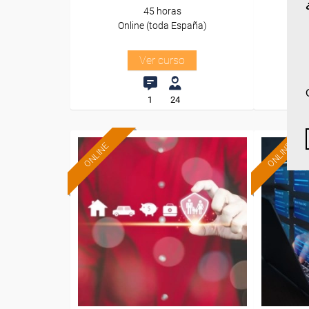
45 horas
Online (toda España)
O
Ver curso
1
24
ONLINE
ONLINE
Formación 100%
subvencionada.
Para desempleados,
Pa
trabajadores y autónomos.
trabajado
Sector
-Finanzas y Seguros.