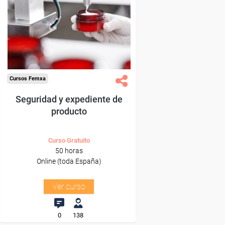
Para desempleados,
trabajadores y autónomos.
Sector
-Industria Química.
Cursos Femxa
Seguridad y expediente de
producto
Curso Gratuito
50 horas
Online (toda España)
Ver curso
0
138