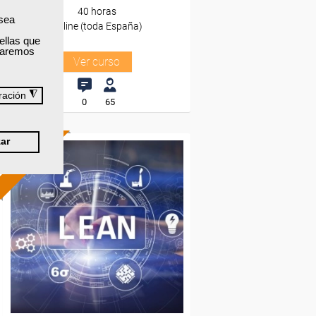
40 horas
 sea
Online (toda España)
ellas que
izaremos
Ver curso
◮
ración
0
65
ar
ONLINE
Formación 100%
subvencionada.
Para desempleados,
trabajadores y autónomos.
Sector
-Metal.