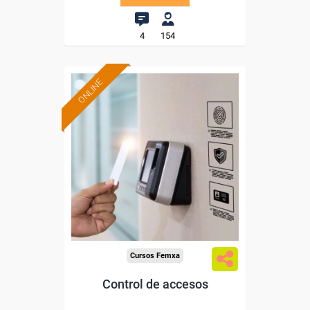
4
154
ONLINE
Formación 100%
subvencionada.
Para desempleados,
trabajadores y autónomos.
Sector
-Otros Servicios.
Cursos Femxa
Control de accesos