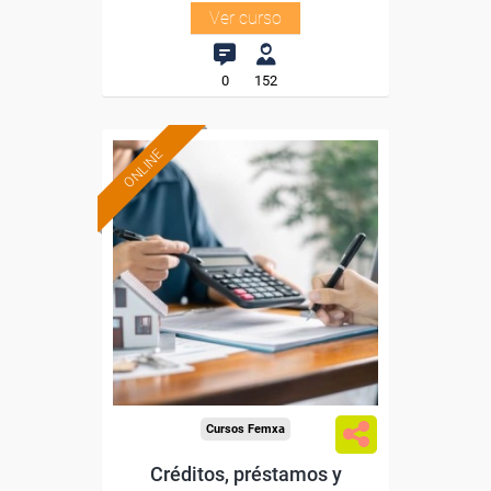
Ver curso
0
152
ONLINE
Formación 100%
subvencionada.
Para desempleados,
trabajadores y autónomos.
Sector
-Finanzas y Seguros.
Cursos Femxa
Créditos, préstamos y