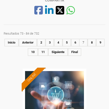
COMPARTIR
Resultados 73 - 84 de 732
Inicio
Anterior
2
3
4
5
6
7
8
9
10
11
Siguiente
Final
ONLINE
Formación 100%
subvencionada.
Para desempleados,
trabajadores y autónomos.