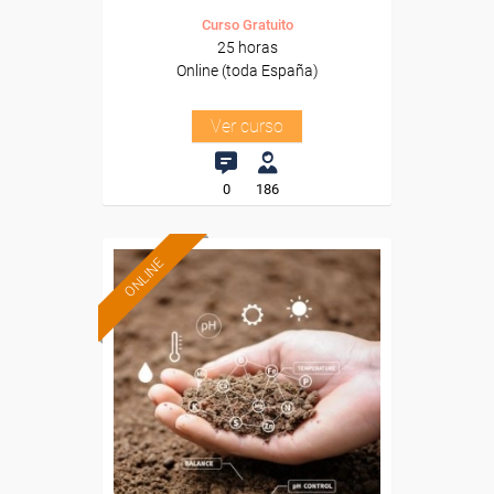
Curso Gratuito
25 horas
Online (toda España)
Ver curso
0
186
ONLINE
Formación 100%
subvencionada.
Para desempleados,
trabajadores y autónomos.
Sector
-Agricultura y Ganadería.