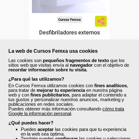
Cursos Femxa
Desfibriladores externos
La web de Cursos Femxa usa cookies
Curso Gratuito
Las cookies son
pequeños fragmentos de texto
que los
20 horas
sitios web que visitas envía al
navegador
con el objetivo de
recordar información sobre tu visita
.
Online (toda España)
¿Para qué las utilizamos?
En Cursos Femxa utilizamos cookies con
fines analíticos
,
Ver curso
para tratar de
mejorar tu experiencia
en nuestra página
web y con
fines publicitarios
, para adaptar el contenido a
tus gustos y personalizar nuestros anuncios, marketing y
publicaciones en redes sociales.
4
144
Puedes obtener más información consultando
cómo trata
Google la información personal
.
¿Qué puedes hacer?
ONLINE
Puedes
aceptar
las cookies para que tu experiencia
en la web sea óptima.
También puedes
configurar
las cookies y seleccionar