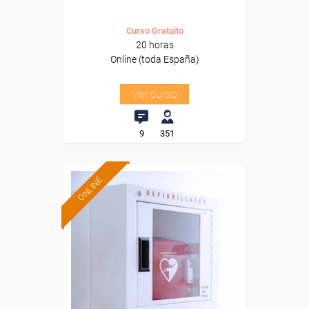
Curso Gratuito
20 horas
Online (toda España)
Ver curso
9
351
ONLINE
Formación 100%
subvencionada.
Para desempleados,
trabajadores y autónomos.
Sector
-Otros Servicios.