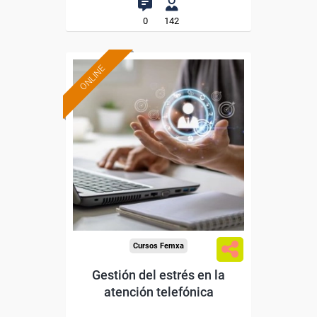
0
142
ONLINE
Formación 100%
subvencionada.
Para desempleados,
trabajadores y autónomos.
Sector
-Otros Servicios.
Cursos Femxa
Gestión del estrés en la
atención telefónica