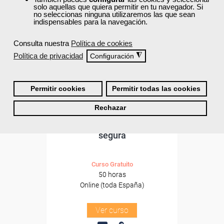
Formación 100%
solo aquellas que quiera permitir en tu navegador. Si
subvencionada.
no seleccionas ninguna utilizaremos las que sean
indispensables para la navegación.
Para desempleados,
trabajadores y autónomos.
Consulta nuestra
Política de cookies
Política de privacidad
◮
Configuración
Sector
-Otros Servicios.
Permitir cookies
Permitir todas las cookies
Cursos Femxa
Rechazar
Fundamento de la conducción
segura
Curso Gratuito
50 horas
Online (toda España)
Ver curso