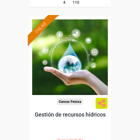
4
110
ONLINE
Formación 100%
subvencionada.
Para desempleados,
trabajadores y autónomos.
Sector
-Agricultura y Ganadería.
Cursos Femxa
Gestión de recursos hídricos