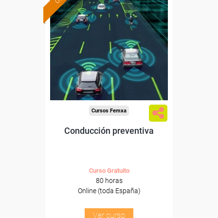
Formación 100%
subvencionada.
Para desempleados,
trabajadores y autónomos.
Sector
-Otros Servicios.
Cursos Femxa
Conducción preventiva
Curso Gratuito
80 horas
Online (toda España)
Ver curso