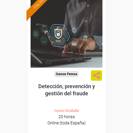
ONLINE
Formación 100%
subvencionada.
Para desempleados,
trabajadores y autónomos.
Sector
-Finanzas y Seguros.
Cursos Femxa
Detección, prevención y
gestión del fraude
Curso Gratuito
20 horas
Online (toda España)