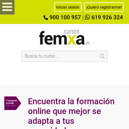
Iniciar sesión
¡Quiero registrarme!
900 100 957
|
619 926 324
Encuentra la formación
online que mejor se
adapta a tus