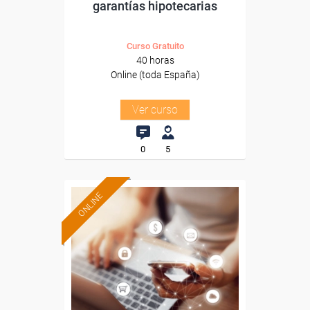
garantías hipotecarias
Curso Gratuito
40 horas
Online (toda España)
Ver curso
0
5
ONLINE
Formación 100%
subvencionada.
Para desempleados,
trabajadores y autónomos.
Sector