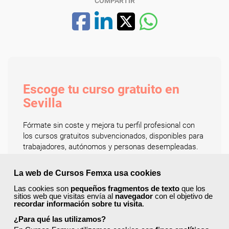
COMPARTIR
Escoge tu curso gratuito en
Sevilla
Fórmate sin coste y mejora tu perfil profesional con
los cursos gratuitos subvencionados, disponibles para
trabajadores, autónomos y personas desempleadas.
Accede a una amplia oferta formativa en sectores
clave y elige la modalidad que mejor se adapte a ti:
La web de Cursos Femxa usa cookies
online, presencial o mixta.
Las cookies son
pequeños fragmentos de texto
que los
Entre las áreas más demandadas encontrarás:
sitios web que visitas envía al
navegador
con el objetivo de
recordar información sobre tu visita
.
administración y gestión, informática y programación,
comercio y marketing, educación y docencia,
¿Para qué las utilizamos?
hostelería y turismo, idiomas, sanidad, logística y