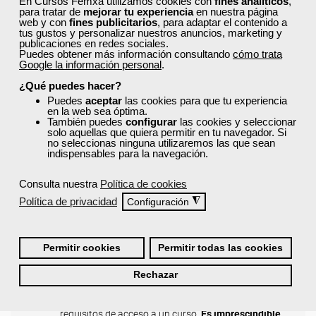
En Cursos Femxa utilizamos cookies con
fines analíticos
,
para tratar de
mejorar tu experiencia
en nuestra página
transporte, y prevención de riesgos laborales y
web y con
fines publicitarios
, para adaptar el contenido a
medioambiente.
tus gustos y personalizar nuestros anuncios, marketing y
publicaciones en redes sociales.
Descubre cursos tan útiles como:
Puedes obtener más información consultando
cómo trata
Google la información personal
.
Proyectos audiovisuales multimedia interactivos
¿Qué puedes hacer?
Gestión de unidades de información y
Puedes
aceptar
las cookies para que tu experiencia
distribución turísticas
en la web sea óptima.
Planes de emergencia y evacuación
También puedes
configurar
las cookies y seleccionar
Fotografía digital y la empresa
solo aquellas que quiera permitir en tu navegador. Si
no seleccionas ninguna utilizaremos las que sean
Gestión de compras y aprovisionamiento
indispensables para la navegación.
Incendios forestales y efectos medioambientales
Todos ellos cuentan con acreditación oficial.
Consulta nuestra
Política de cookies
Política de privacidad
◮
Configuración
¿Cómo solicitar plaza en un
curso de Femxa en Sevilla?
Permitir cookies
Permitir todas las cookies
Sigue los siguientes pasos:
Rechazar
Regístrate y cubre todos tus datos. Esto es
importante para comprobar que cumples todos los
requisitos de acceso a un curso.
Es imprescindible,