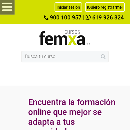
Iniciar sesión
¡Quiero registrarme!
900 100 957
|
619 926 324
Encuentra la formación
online que mejor se
adapta a tus