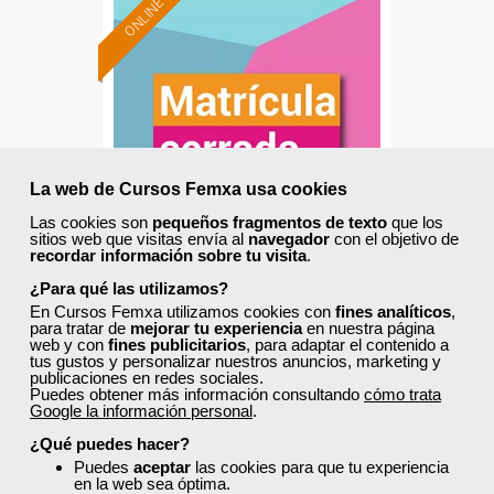
ONLINE
La web de Cursos Femxa usa cookies
Las cookies son
pequeños fragmentos de texto
que los
sitios web que visitas envía al
navegador
con el objetivo de
recordar información sobre tu visita
.
Cursos Femxa
¿Para qué las utilizamos?
En Cursos Femxa utilizamos cookies con
fines analíticos
,
Energías renovables en la
para tratar de
mejorar tu experiencia
en nuestra página
web y con
fines publicitarios
, para adaptar el contenido a
gestión energética
tus gustos y personalizar nuestros anuncios, marketing y
publicaciones en redes sociales.
Puedes obtener más información consultando
cómo trata
Google la información personal
.
Curso Gratuito
50 horas
¿Qué puedes hacer?
Online (Comunidad Valenciana )
Puedes
aceptar
las cookies para que tu experiencia
en la web sea óptima.