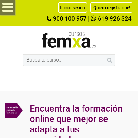
Iniciar sesión
¡Quiero registrarme!
900 100 957
|
619 926 324
Encuentra la formación
online que mejor se
adapta a tus